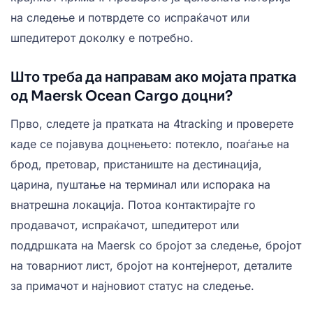
на следење и потврдете со испраќачот или
шпедитерот доколку е потребно.
Што треба да направам ако мојата пратка
од Maersk Ocean Cargo доцни?
Прво, следете ја пратката на 4tracking и проверете
каде се појавува доцнењето: потекло, поаѓање на
брод, претовар, пристаниште на дестинација,
царина, пуштање на терминал или испорака на
внатрешна локација. Потоа контактирајте го
продавачот, испраќачот, шпедитерот или
поддршката на Maersk со бројот за следење, бројот
на товарниот лист, бројот на контејнерот, деталите
за примачот и најновиот статус на следење.