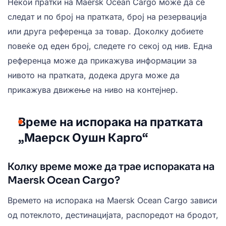
Некои пратки на Maersk Ocean Cargo може да се
следат и по број на пратката, број на резервација
или друга референца за товар. Доколку добиете
повеќе од еден број, следете го секој од нив. Една
референца може да прикажува информации за
нивото на пратката, додека друга може да
прикажува движење на ниво на контејнер.
Време на испорака на пратката
„Маерск Оушн Карго“
Колку време може да трае испораката на
Maersk Ocean Cargo?
Времето на испорака на Maersk Ocean Cargo зависи
од потеклото, дестинацијата, распоредот на бродот,