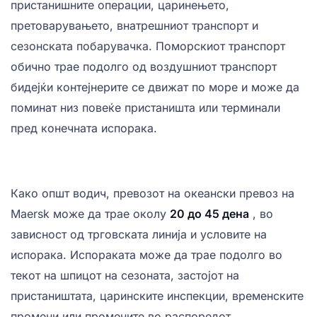
пристанишните операции, царинењето,
претоварувањето, внатрешниот транспорт и
сезонската побарувачка. Поморскиот транспорт
обично трае подолго од воздушниот транспорт
бидејќи контејнерите се движат по море и може да
поминат низ повеќе пристаништа или терминали
пред конечната испорака.
Како општ водич, превозот на океански превоз на
Maersk може да трае околу
20 до 45 дена
, во
зависност од трговската линија и условите на
испорака. Испораката може да трае подолго во
текот на шпицот на сезоната, застојот на
пристаништата, царинските инспекции, временските
промени или промените во распоредот.