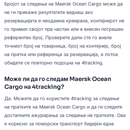
Бројот за следење на Maersk Ocean Cargo може да
не ги прикаже резултатите веднаш ако
резервацијата е неодамна креирана, контејнерот не
го примил својот прв настан или е внесен погрешен
референтен број. Проверете дали сте го внеле
точниот број на товарница, број на контејнер, број
на пратка или референца за резервација, а потоа
обидете се повторно подоцна на 4tracking.
Може ли да го следам Maersk Ocean
Cargo на 4tracking?
Да. Можете да го користите 4tracking за следење
на пратките на Maersk Ocean Cargo и да ги следите
достапните ажурирања за следење на пратките. Ова
е корисно за поморски транспорт бидејќи една