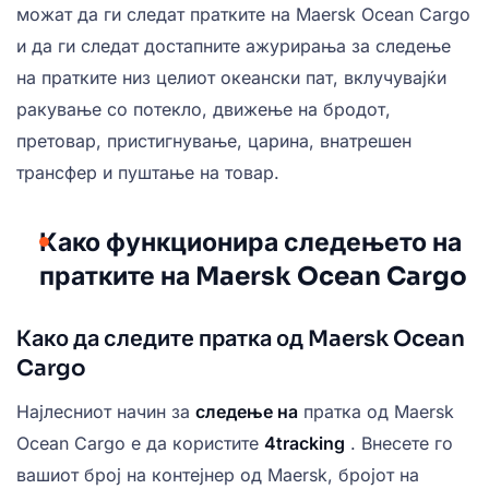
можат да ги следат пратките на Maersk Ocean Cargo
и да ги следат достапните ажурирања за следење
на пратките низ целиот океански пат, вклучувајќи
ракување со потекло, движење на бродот,
претовар, пристигнување, царина, внатрешен
трансфер и пуштање на товар.
Како функционира следењето на
пратките на Maersk Ocean Cargo
Како да следите пратка од Maersk Ocean
Cargo
Најлесниот начин за
следење на
пратка од Maersk
Ocean Cargo е да користите
4tracking
. Внесете го
вашиот број на контејнер од Maersk, бројот на