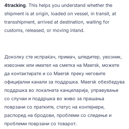
4tracking
. This helps you understand whether the
shipment is at origin, loaded on vessel, in transit, at
transshipment, arrived at destination, waiting for
customs, released, or moving inland.
Доколку сте испраќач, примач, шпедитер, увозник,
извозник или имател на сметка на Maersk, можете
да контактирате и со Maersk преку неговите
официјални канали за поддршка. Maersk обезбедува
поддршка во локалната канцеларија, управување
со случаи и поддршка во живо за прашања
поврзани со пратките, статус на контејнери,
распоред на бродови, проблеми со следење и
проблеми поврзани со товарот.