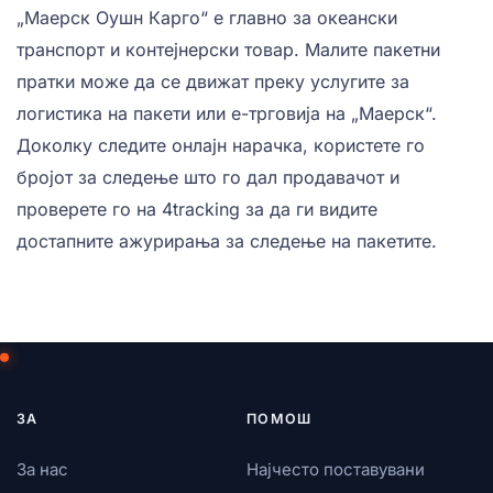
„Маерск Оушн Карго“ е главно за океански
транспорт и контејнерски товар. Малите пакетни
пратки може да се движат преку услугите за
логистика на пакети или е-трговија на „Маерск“.
Доколку следите онлајн нарачка, користете го
бројот за следење што го дал продавачот и
проверете го на 4tracking за да ги видите
достапните ажурирања за следење на пакетите.
ЗА
ПОМОШ
За нас
Најчесто поставувани