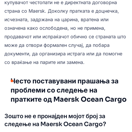
купувачот честопати не е директната договорна
страна со Maersk. Доколку пратката е доцнечка,
исчезната, задржана на царина, вратена или
означена како ослободена, но не примена,
продавачот или испраќачот обично се страната што
може да отвори формален случај, да побара
документи, да организира истрага или да помогне
со враќање на парите или замена.
Често поставувани прашања за
проблеми со следење на
пратките од Maersk Ocean Cargo
Зошто не е пронајден мојот број за
следење на Maersk Ocean Cargo?