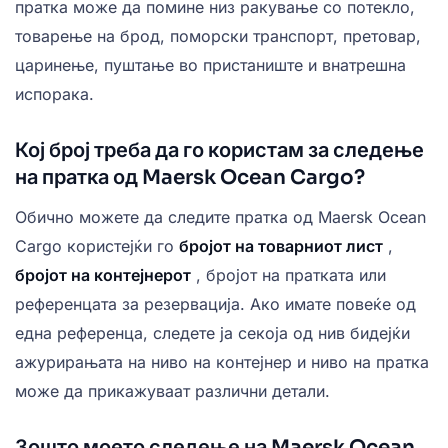
пратка може да помине низ ракување со потекло,
товарење на брод, поморски транспорт, претовар,
царинење, пуштање во пристаниште и внатрешна
испорака.
Кој број треба да го користам за следење
на пратка од Maersk Ocean Cargo?
Обично можете да следите пратка од Maersk Ocean
Cargo користејќи го
бројот на товарниот лист
,
бројот на контејнерот
, бројот на пратката или
референцата за резервација. Ако имате повеќе од
една референца, следете ја секоја од нив бидејќи
ажурирањата на ниво на контејнер и ниво на пратка
може да прикажуваат различни детали.
Зошто моето следење на Maersk Ocean