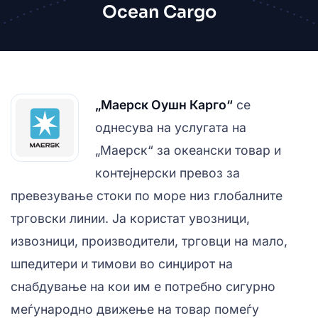
Ocean Cargo
„Маерск Оушн Карго“
се
однесува на услугата на
„Маерск“ за океански товар и
контејнерски превоз за
превезување стоки по море низ глобалните
трговски линии. Ја користат увозници,
извозници, производители, трговци на мало,
шпедитери и тимови во синџирот на
снабдување на кои им е потребно сигурно
меѓународно движење на товар помеѓу