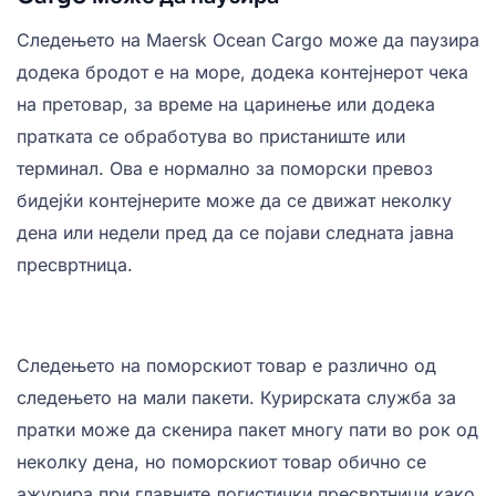
Следењето на Maersk Ocean Cargo може да паузира
додека бродот е на море, додека контејнерот чека
на претовар, за време на царинење или додека
пратката се обработува во пристаниште или
терминал. Ова е нормално за поморски превоз
бидејќи контејнерите може да се движат неколку
дена или недели пред да се појави следната јавна
пресвртница.
Следењето на поморскиот товар е различно од
следењето на мали пакети. Курирската служба за
пратки може да скенира пакет многу пати во рок од
неколку дена, но поморскиот товар обично се
ажурира при главните логистички пресвртници како