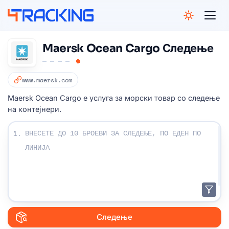
4Tracking
Maersk Ocean Cargo Следење
www.maersk.com
Maersk Ocean Cargo е услуга за морски товар со следење
на контејнери.
Внесете ги броевите за следење:
1.
Следење