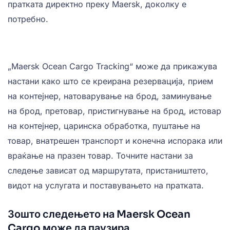
пратката директно преку Maersk, доколку е
потребно.
„Maersk Ocean Cargo Tracking“ може да прикажува
настани како што се креирана резервација, прием
на контејнер, натоварување на брод, заминување
на брод, претовар, пристигнување на брод, истовар
на контејнер, царинска обработка, пуштање на
товар, внатрешен транспорт и конечна испорака или
враќање на празен товар. Точните настани за
следење зависат од маршрутата, пристаништето,
видот на услугата и поставувањето на пратката.
Зошто следењето на Maersk Ocean
Cargo може да паузира