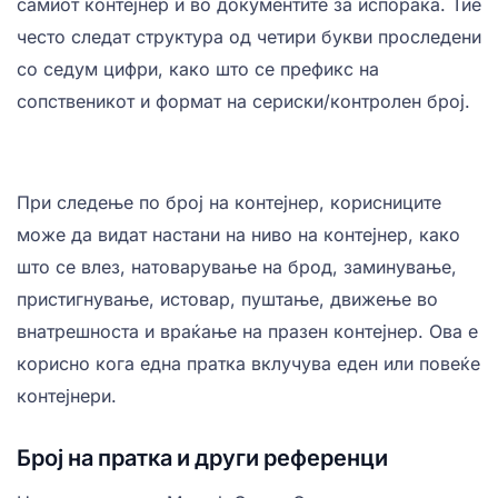
самиот контејнер и во документите за испорака. Тие
често следат структура од четири букви проследени
со седум цифри, како што се префикс на
сопственикот и формат на сериски/контролен број.
При следење по број на контејнер, корисниците
може да видат настани на ниво на контејнер, како
што се влез, натоварување на брод, заминување,
пристигнување, истовар, пуштање, движење во
внатрешноста и враќање на празен контејнер. Ова е
корисно кога една пратка вклучува еден или повеќе
контејнери.
Број на пратка и други референци