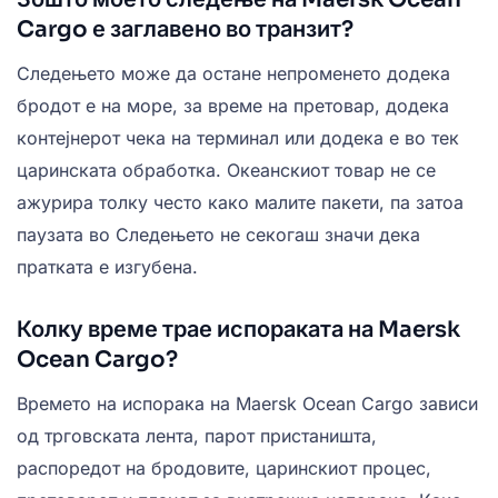
Cargo е заглавено во транзит?
Следењето може да остане непроменето додека
бродот е на море, за време на претовар, додека
контејнерот чека на терминал или додека е во тек
царинската обработка. Океанскиот товар не се
ажурира толку често како малите пакети, па затоа
паузата во Следењето не секогаш значи дека
пратката е изгубена.
Колку време трае испораката на Maersk
Ocean Cargo?
Времето на испорака на Maersk Ocean Cargo зависи
од трговската лента, парот пристаништа,
распоредот на бродовите, царинскиот процес,