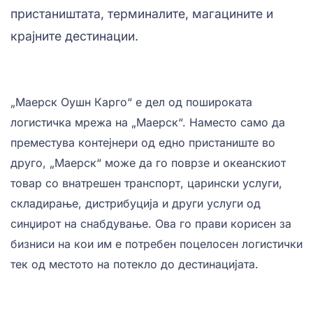
пристаништата, терминалите, магацините и
крајните дестинации.
„Маерск Оушн Карго“ е дел од пошироката
логистичка мрежа на „Маерск“. Наместо само да
преместува контејнери од едно пристаниште во
друго, „Маерск“ може да го поврзе и океанскиот
товар со внатрешен транспорт, царински услуги,
складирање, дистрибуција и други услуги од
синџирот на снабдување. Ова го прави корисен за
бизниси на кои им е потребен поцелосен логистички
тек од местото на потекло до дестинацијата.