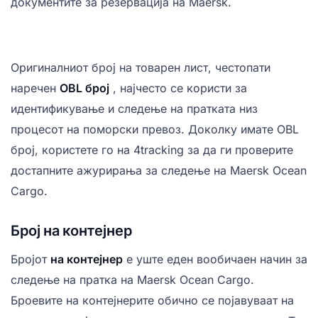
документите за резервација на Maersk.
Оригиналниот број на товарен лист, честопати
наречен
OBL број
, најчесто се користи за
идентификување и следење на пратката низ
процесот на поморски превоз. Доколку имате OBL
број, користете го на 4tracking за да ги проверите
достапните ажурирања за следење на Maersk Ocean
Cargo.
Број на контејнер
Бројот
на контејнер
е уште еден вообичаен начин за
следење на пратка на Maersk Ocean Cargo.
Броевите на контејнерите обично се појавуваат на