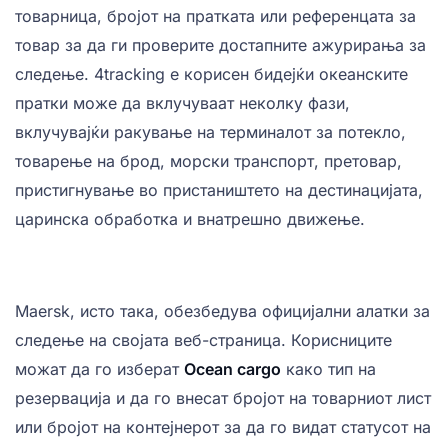
товарница, бројот на пратката или референцата за
товар за да ги проверите достапните ажурирања за
следење. 4tracking е корисен бидејќи океанските
пратки може да вклучуваат неколку фази,
вклучувајќи ракување на терминалот за потекло,
товарење на брод, морски транспорт, претовар,
пристигнување во пристаништето на дестинацијата,
царинска обработка и внатрешно движење.
Maersk, исто така, обезбедува официјални алатки за
следење на својата веб-страница. Корисниците
можат да го изберат
Ocean cargo
како тип на
резервација и да го внесат бројот на товарниот лист
или бројот на контејнерот за да го видат статусот на