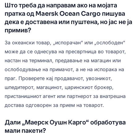
Што треба да направам ако на мојата
пратка од Maersk Ocean Cargo пишува
дека е доставена или пуштена, но јас не ја
примив?
За океански товар, „испорачан“ или „ослободен“
може да се однесува на пресвртница во товарот,
настан на терминал, предавање на магацин или
ослободување на примачот, а не на испорака на
праг. Проверете кај продавачот, увозникот,
шпедитерот, магацинот, царинскиот брокер,
пристанишниот агент или партнерот за внатрешна
достава одговорен за прием на товарот.
Дали „Маерск Оушн Карго“ обработува
мали пакети?