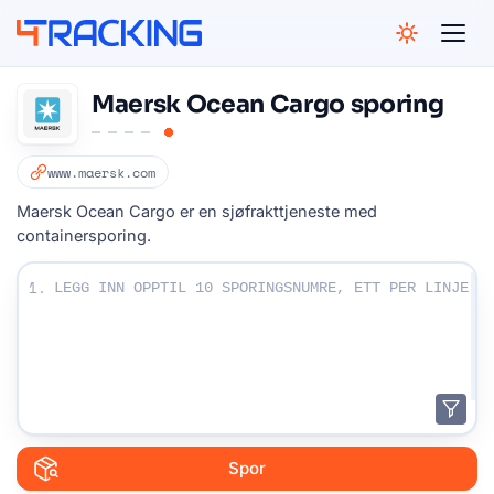
4Tracking
Maersk Ocean Cargo sporing
www.maersk.com
Maersk Ocean Cargo er en sjøfrakttjeneste med
containersporing.
Angi sporingsnumrene dine:
1.
Spor