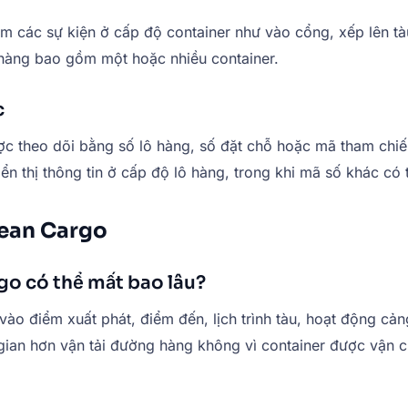
em các sự kiện ở cấp độ container như vào cổng, xếp lên tà
lô hàng bao gồm một hoặc nhiều container.
c
c theo dõi bằng số lô hàng, số đặt chỗ hoặc mã tham chi
n thị thông tin ở cấp độ lô hàng, trong khi mã số khác có t
cean Cargo
go có thể mất bao lâu?
 điểm xuất phát, điểm đến, lịch trình tàu, hoạt động cảng,
 gian hơn vận tải đường hàng không vì container được vận 