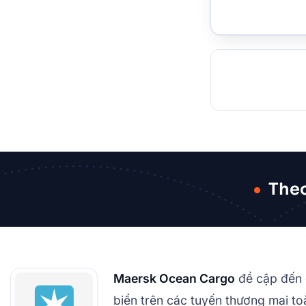
TOCKHOLM
ISTANBUL
JOHANNESBURG
MOSCOW
DUBAI
MUMBAI
SINGAPOR
BEI
RT
Theo
Maersk Ocean Cargo
đề cập đến 
biển trên các tuyến thương mại to