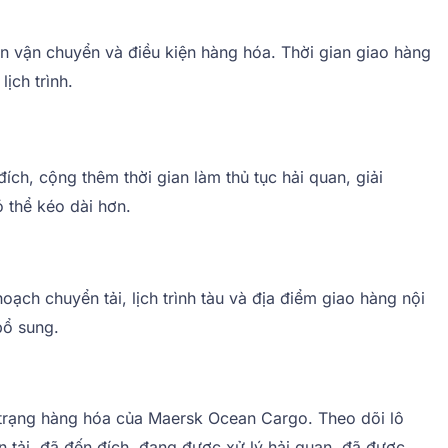
ến vận chuyển và điều kiện hàng hóa. Thời gian giao hàng
ịch trình.
ch, cộng thêm thời gian làm thủ tục hải quan, giải
ó thể kéo dài hơn.
ch chuyển tải, lịch trình tàu và địa điểm giao hàng nội
bổ sung.
nh trạng hàng hóa của Maersk Ocean Cargo. Theo dõi lô
 tải, đã đến đích, đang được xử lý hải quan, đã được