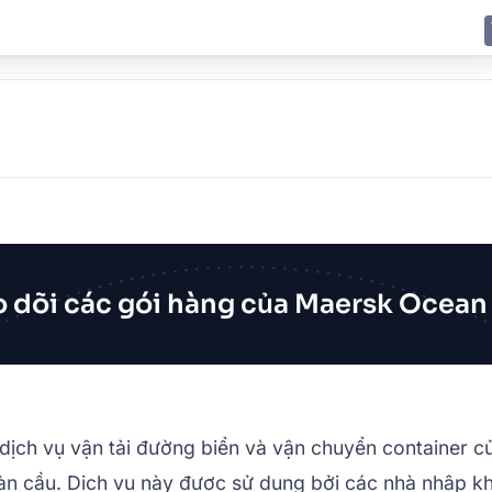
E
JING
SHANGHAI
TOKYO
SYDNEY
 dõi các gói hàng của Maersk Ocean
dịch vụ vận tải đường biển và vận chuyển container
àn cầu. Dịch vụ này được sử dụng bởi các nhà nhập khẩ