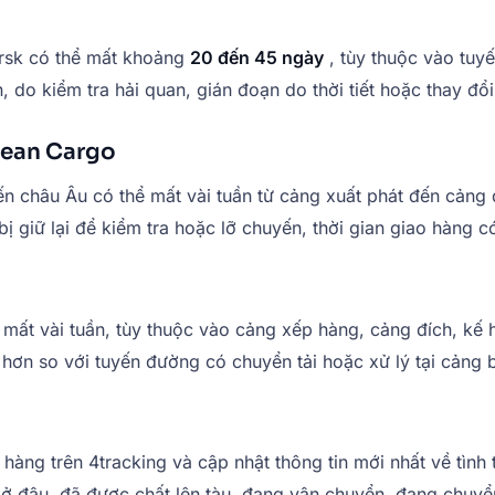
rsk có thể mất khoảng
20 đến 45 ngày
, tùy thuộc vào tuy
do kiểm tra hải quan, gián đoạn do thời tiết hoặc thay đổi l
cean Cargo
 châu Âu có thể mất vài tuần từ cảng xuất phát đến cảng đí
ị giữ lại để kiểm tra hoặc lỡ chuyến, thời gian giao hàng c
t vài tuần, tùy thuộc vào cảng xếp hàng, cảng đích, kế hoạ
 hơn so với tuyến đường có chuyển tải hoặc xử lý tại cảng 
ô hàng trên 4tracking và cập nhật thông tin mới nhất về tì
 ở đâu, đã được chất lên tàu, đang vận chuyển, đang chuyển