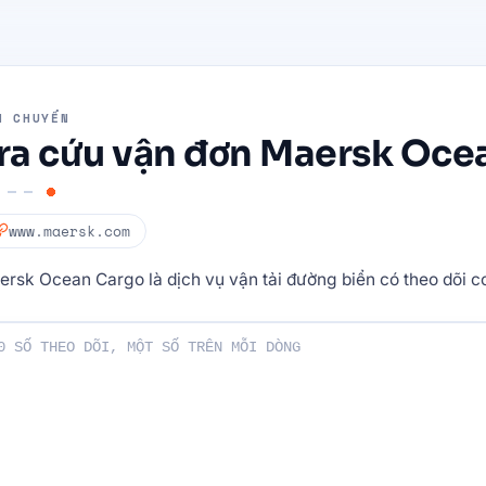
N CHUYỂN
ra cứu vận đơn Maersk Oce
www.maersk.com
rsk Ocean Cargo là dịch vụ vận tải đường biển có theo dõi co
của bạn: