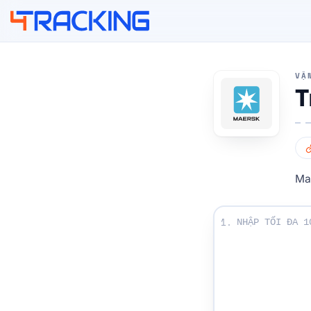
4Tracking
VẬ
T
Mae
Nhập số Theo dõi 
1.