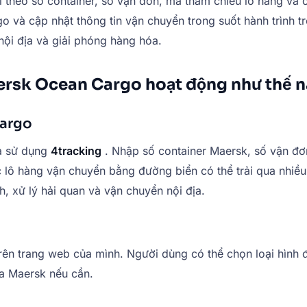
 theo số container, số vận đơn, mã tham chiếu lô hàng và c
và cập nhật thông tin vận chuyển trong suốt hành trình trê
 nội địa và giải phóng hàng hóa.
aersk Ocean Cargo hoạt động như thế 
Cargo
à sử dụng
4tracking
. Nhập số container Maersk, số vận đơ
ác lô hàng vận chuyển bằng đường biển có thể trải qua nhiề
h, xử lý hải quan và vận chuyển nội địa.
rên trang web của mình. Người dùng có thể chọn loại hình 
ua Maersk nếu cần.