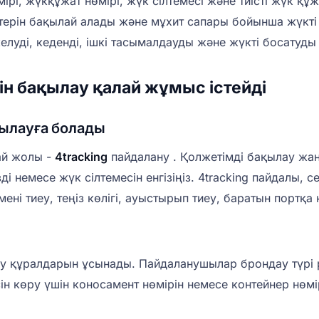
мірі, жүкқұжат нөмірі, жүк сілтемесі және тиісті жүк 
ерін бақылай алады және мұхит сапары бойынша жүкті
келуді, кеденді, ішкі тасымалдауды және жүкті босатуды
н бақылау қалай жұмыс істейді
қылауға болады
ай жолы -
4tracking
пайдалану . Қолжетімді бақылау жаң
ізді немесе жүк сілтемесін енгізіңіз. 4tracking пайдалы
ні тиеу, теңіз көлігі, ауыстырып тиеу, баратын портқа 
ау құралдарын ұсынады. Пайдаланушылар брондау түрі 
н көру үшін коносамент нөмірін немесе контейнер нөмір