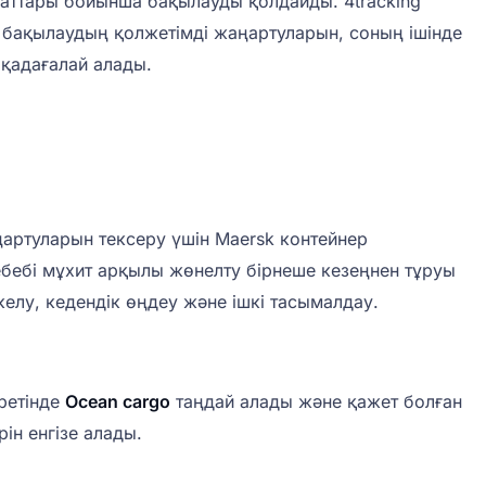
құжаттары бойынша бақылауды қолдайды. 4tracking
 бақылаудың қолжетімді жаңартуларын, соның ішінде
 қадағалай алады.
артуларын тексеру үшін Maersk контейнер
, себебі мұхит арқылы жөнелту бірнеше кезеңнен тұруы
келу, кедендік өңдеу және ішкі тасымалдау.
ретінде
Ocean cargo
таңдай алады және қажет болған
ін енгізе алады.