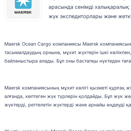
арасында сенімді халықаралық 
жүк экспедиторлары және жеткіз
Maersk Ocean Cargo компаниясы Maersk компаниясының
тасымалдаудың орнына, мұхит жүктерін ішкі көлікпен
байланыстыра алады. Бұл оны бастапқы нүктеден таға
Maersk компаниясының мұхит көлігі қызметі құрғақ ж
алғанда, көптеген жүк түрлерін қолдайды. Бұл жүк ж
жүктерді, реттелетін жүктерді және арнайы өңдеуді қ