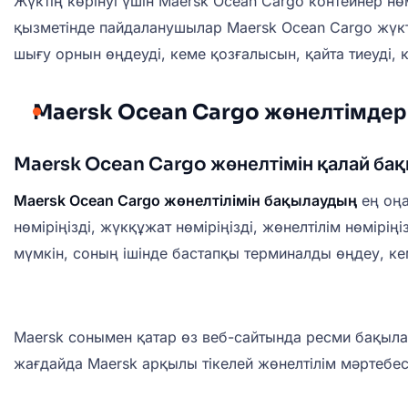
Жүктің көрінуі үшін Maersk Ocean Cargo контейнер нө
қызметінде пайдаланушылар Maersk Ocean Cargo жүкт
шығу орнын өңдеуді, кеме қозғалысын, қайта тиеуді, 
Maersk Ocean Cargo жөнелтімдері
Maersk Ocean Cargo жөнелтімін қалай ба
Maersk Ocean Cargo жөнелтілімін бақылаудың
ең оң
нөміріңізді, жүкқұжат нөміріңізді, жөнелтілім нөмірің
мүмкін, соның ішінде бастапқы терминалды өңдеу, кеме
Maersk сонымен қатар өз веб-сайтында ресми бақыл
жағдайда Maersk арқылы тікелей жөнелтілім мәртебесі