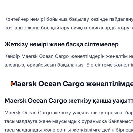
Контейнер нөмірі бойынша бақылау кезінде пайдаланушы
қозғалыс және бос қайтару сияқты оқиғаларды көруі м
Жеткізу нөмірі және басқа сілтемелер
Кейбір Maersk Ocean Cargo жөнелтімдерін жөнелтім нө
алсаңыз, әрқайсысын бақылаңыз. Бір сілтеме жөнелтім 
Maersk Ocean Cargo жөнелтілімде
Maersk Ocean Cargo жеткізу қанша уақыт
Maersk Ocean Cargo жеткізу уақыты шығу орнына, бара
тасымалдауға және маусымдық сұранысқа байланысты.
тасымалданады және соңғы жеткізілімге дейін бірнеш