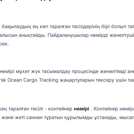
 бақылаудың ең көп таралған тәсілдерінің бірі болып т
ғалысын анықтайды. Пайдаланушылар нөмірді жөнелтуші
рек.
нөмірі мұхит жүк тасымалдау процесінде жөнелтімді ан
ersk Ocean Cargo Tracking жаңартуларын тексеру үшін п
ең таралған тәсілі - контейнер
нөмірі
. Контейнер нөмір
н және жеті саннан тұратын құрылымды ұстанады, мысалы