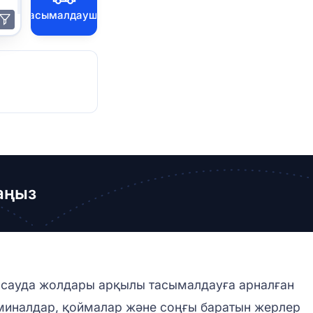
Тасымалдаушы
аңыз
 сауда жолдары арқылы тасымалдауға арналған
ерминалдар, қоймалар және соңғы баратын жерлер