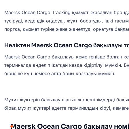
Maersk Ocean Cargo Tracking қызметі жасалған брондау
түсіруді, кедендік өңдеуді, жүкті босатуды, ішкі та
портқа, қызмет түріне және жөнелтуді орнатуға байла
Неліктен Maersk Ocean Cargo бақылауы т
Maersk Ocean Cargo бақылауы кеме теңізде болған кезд
терминалда өңделіп жатқан кезде кідіртілуі мүмкін. 
бірнеше күн немесе апта бойы қозғалуы мүмкін.
Мұхит жүктерін бақылау шағын жөнелтілімдерді бақыла
бірақ мұхит жүктері әдетте терминалдың кіруі, кемег
Maersk Ocean Cargo бақылау нөмі