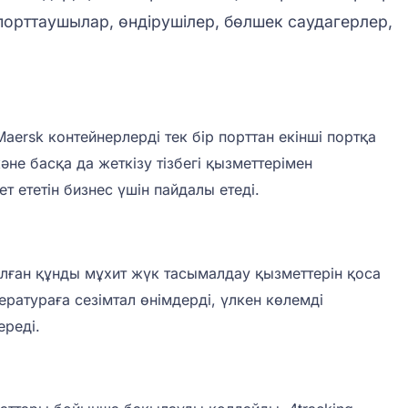
орттаушылар, өндірушілер, бөлшек саудагерлер,
ersk контейнерлерді тек бір порттан екінші портқа
не басқа да жеткізу тізбегі қызметтерімен
 ететін бизнес үшін пайдалы етеді.
ылған құнды мұхит жүк тасымалдау қызметтерін қоса
ратураға сезімтал өнімдерді, үлкен көлемді
ереді.