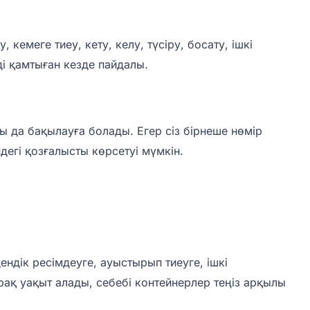
емеге тиеу, кету, келу, түсіру, босату, ішкі
ді қамтыған кезде пайдалы.
ы да бақылауға болады. Егер сіз бірнеше нөмір
дегі қозғалысты көрсетуі мүмкін.
ндік ресімдеуге, ауыстырып тиеуге, ішкі
ақ уақыт алады, себебі контейнерлер теңіз арқылы