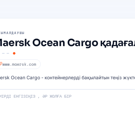
СЫМАЛДАУШЫ
aersk Ocean Cargo қадаға
www.maersk.com
ersk Ocean Cargo - контейнерлерді бақылайтын теңіз жүкте
ңізді енгізіңіз: