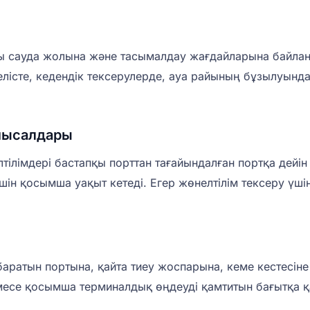
алы сауда жолына және тасымалдау жағдайларына байл
лісте, кедендік тексерулерде, ауа райының бұзылуында
мысалдары
ілімдері бастапқы порттан тағайындалған портқа дейін 
ін қосымша уақыт кетеді. Егер жөнелтілім тексеру үшін
баратын портына, қайта тиеу жоспарына, кеме кестесін
немесе қосымша терминалдық өңдеуді қамтитын бағытқа