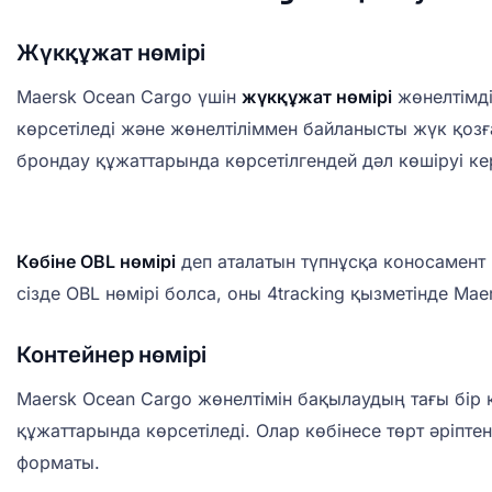
Жүкқұжат нөмірі
Maersk Ocean Cargo үшін
жүкқұжат нөмірі
жөнелтімді
көрсетіледі және жөнелтіліммен байланысты жүк қоз
брондау құжаттарында көрсетілгендей дәл көшіруі ке
Көбіне OBL нөмірі
деп аталатын түпнұсқа коносамент 
сізде OBL нөмірі болса, оны 4tracking қызметінде Ma
Контейнер нөмірі
Maersk Ocean Cargo жөнелтімін бақылаудың тағы бір к
құжаттарында көрсетіледі. Олар көбінесе төрт әріпте
форматы.