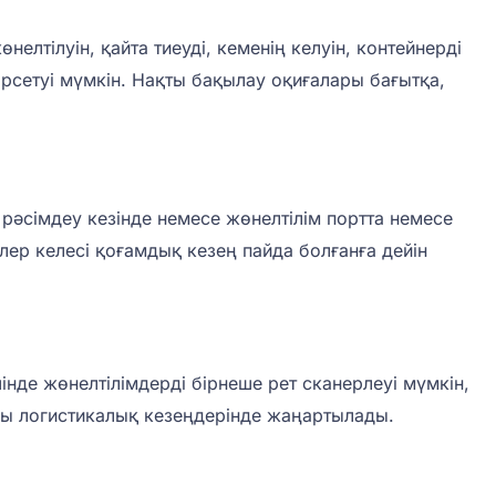
елтілуін, қайта тиеуді, кеменің келуін, контейнерді
өрсетуі мүмкін. Нақты бақылау оқиғалары бағытқа,
к рәсімдеу кезінде немесе жөнелтілім портта немесе
рлер келесі қоғамдық кезең пайда болғанға дейін
інде жөнелтілімдерді бірнеше рет сканерлеуі мүмкін,
ызды логистикалық кезеңдерінде жаңартылады.