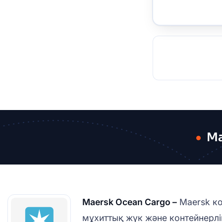
TOCKHOLM
ISTANBUL
JOHANNESBURG
MOSCOW
DUBAI
MUMBAI
SINGAPOR
BEI
RT
Ma
Maersk Ocean Cargo –
Maersk ко
мұхиттық жүк және контейнерлі