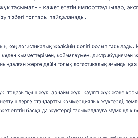
жүк тасымалын қажет ететін импорттаушылар, эксп
у тізбегі топтары пайдаланады.
 кең логистикалық желісінің бөлігі болып табылады. Ma
, кеден қызметтерімен, қоймалаумен, дистрибуциямен жә
йындалған жерге дейін толық логистикалық ағынды қажет
үк, тоңазытқыш жүк, арнайы жүк, қауіпті жүк және қос
өнелтушілерге стандартты коммерциялық жүктерді, темпе
ажет ететін басқа да жүктерді тасымалдауға мүмкіндік б