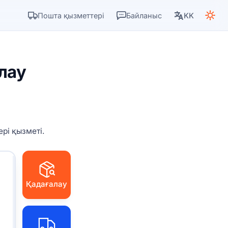
Пошта қызметтері
Байланыс
KK
лау
рі қызметі.
Қадағалау