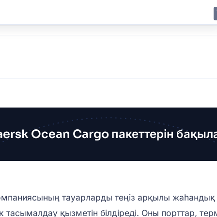
E
JING
SHANGHAI
TOKYO
SYDNEY
ersk Ocean Cargo пакеттерін бақыл
мпаниясының тауарларды теңіз арқылы жаһандық
к тасымалдау қызметін білдіреді. Оны порттар, т