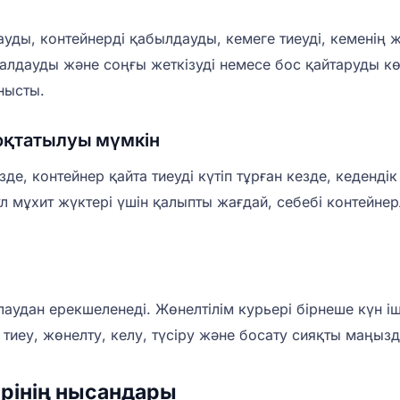
ды, контейнерді қабылдауды, кемеге тиеуді, кеменің жөн
сымалдауды және соңғы жеткізуді немесе бос қайтаруды к
нысты.
оқтатылуы мүмкін
е, контейнер қайта тиеуді күтіп тұрған кезде, кеденді
Бұл мұхит жүктері үшін қалыпты жағдай, себебі контейне
удан ерекшеленеді. Жөнелтілім курьері бірнеше күн іш
е тиеу, жөнелту, келу, түсіру және босату сияқты маң
рінің нысандары