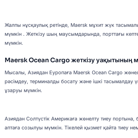
Жалпы нұсқаулық ретінде, Maersk мұхит жүк тасым
мүмкін . Жеткізу шың маусымдарында, порттағы кепте
мүмкін.
Maersk Ocean Cargo жеткізу уақытының 
Мысалы, Азиядан Еуропаға Maersk Ocean Cargo жөнелт
рәсімдеу, терминалды босату және ішкі тасымалдау үш
ұзаруы мүмкін.
Азиядан Солтүстік Америкаға жөнелту тиеу портына, 
аптаға созылуы мүмкін. Тікелей қызмет қайта тиеу 