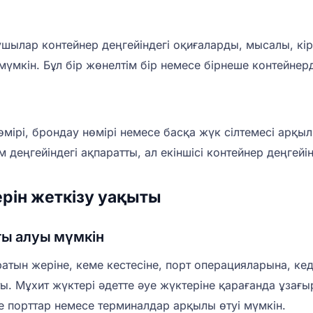
лар контейнер деңгейіндегі оқиғаларды, мысалы, кіру, к
үмкін. Бұл бір жөнелтім бір немесе бірнеше контейнер
мірі, брондау нөмірі немесе басқа жүк сілтемесі арқыл
деңгейіндегі ақпаратты, ал екіншісі контейнер деңгейін
рін жеткізу уақыты
ты алуы мүмкін
тын жеріне, кеме кестесіне, порт операцияларына, кеде
 Мұхит жүктері әдетте әуе жүктеріне қарағанда ұзағыр
е порттар немесе терминалдар арқылы өтуі мүмкін.