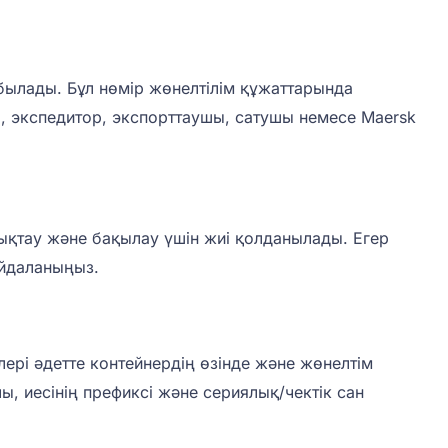
абылады. Бұл нөмір жөнелтілім құжаттарында
, экспедитор, экспорттаушы, сатушы немесе Maersk
ықтау және бақылау үшін жиі қолданылады. Егер
айдаланыңыз.
лері әдетте контейнердің өзінде және жөнелтім
, иесінің префиксі және сериялық/чектік сан