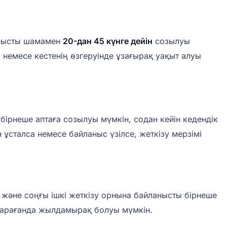
анысты шамамен
20-дан 45 күнге дейін
созылуы
 немесе кестенің өзгеруінде ұзағырақ уақыт алуы
бірнеше аптаға созылуы мүмкін, содан кейін кедендік
 ұсталса немесе байланыс үзілсе, жеткізу мерзімі
е және соңғы ішкі жеткізу орнына байланысты бірнеше
 қарағанда жылдамырақ болуы мүмкін.