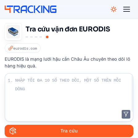
4Tracking
Tra cứu vận đơn EURODIS
eurodis.com
EURODIS là mạng lưới hậu cần Châu Âu chuyên theo dõi lô
hàng hiệu quả.
Nhập số Theo dõi của bạn:
1.
Tra cứu