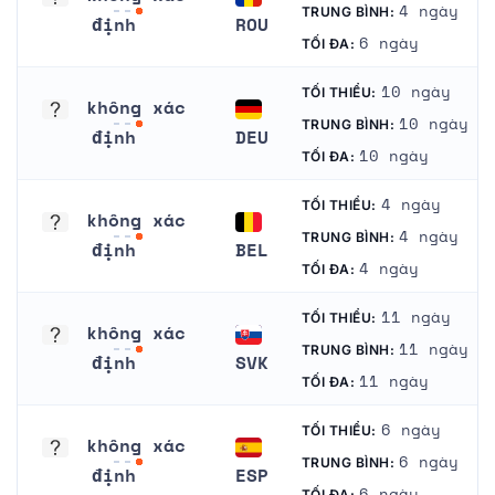
4 ngày
TRUNG BÌNH:
định
ROU
6 ngày
TỐI ĐA:
không xác định
Romania
10 ngày
TỐI THIỂU:
không xác
10 ngày
TRUNG BÌNH:
định
DEU
10 ngày
TỐI ĐA:
không xác định
Đức
4 ngày
TỐI THIỂU:
không xác
4 ngày
TRUNG BÌNH:
định
BEL
4 ngày
TỐI ĐA:
không xác định
Bỉ
11 ngày
TỐI THIỂU:
không xác
11 ngày
TRUNG BÌNH:
định
SVK
11 ngày
TỐI ĐA:
không xác định
Xlô-va-ki-a
6 ngày
TỐI THIỂU:
không xác
6 ngày
TRUNG BÌNH:
định
ESP
6 ngày
TỐI ĐA: