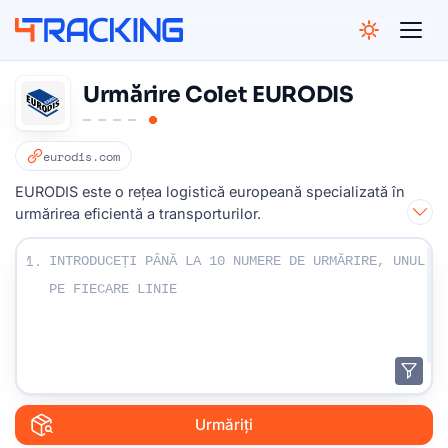
4Tracking
Urmărire Colet EURODIS
eurodis.com
EURODIS este o rețea logistică europeană specializată în
urmărirea eficientă a transporturilor.
Introduceți numerele dvs. de urmărire:
1.
Urmăriți