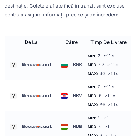
destinație. Coletele aflate încă în tranzit sunt excluse
pentru a asigura informații precise și de încredere.
De La
Către
Timp De Livrare
7 zile
MIN:
Necunoscut
BGR
13 zile
MED:
Necunoscut
Bulgaria
36 zile
MAX:
2 zile
MIN:
Necunoscut
HRV
6 zile
MED:
Necunoscut
Croația
20 zile
MAX:
1 zi
MIN:
Necunoscut
HUN
1 zi
MED:
Necunoscut
Ungaria
3 zile
MAX: