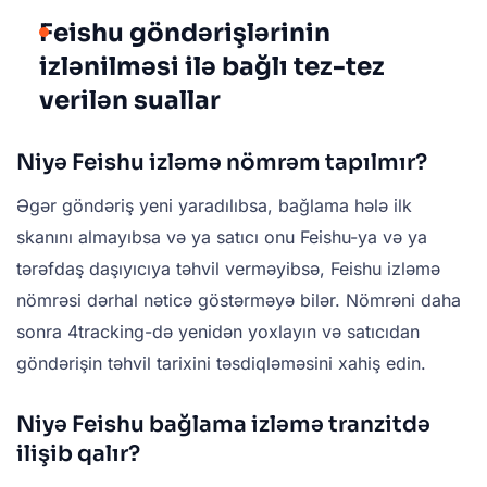
Feishu göndərişlərinin
izlənilməsi ilə bağlı tez-tez
verilən suallar
Niyə Feishu izləmə nömrəm tapılmır?
Əgər göndəriş yeni yaradılıbsa, bağlama hələ ilk
skanını almayıbsa və ya satıcı onu Feishu-ya və ya
tərəfdaş daşıyıcıya təhvil verməyibsə, Feishu izləmə
nömrəsi dərhal nəticə göstərməyə bilər. Nömrəni daha
sonra 4tracking-də yenidən yoxlayın və satıcıdan
göndərişin təhvil tarixini təsdiqləməsini xahiş edin.
Niyə Feishu bağlama izləmə tranzitdə
ilişib qalır?