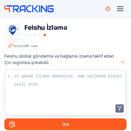
4Tracking
Feishu İzləmə
feishu56.com
Feishu qlobal göndərmə və bağlama izləmə təklif edən
Çin logistika şirkətidir.
İzləmə nömrələrinizi daxil edin:
1.
İzlə