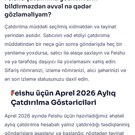
bildirməzdən əvvəl nə qədər
gözləməliyəm?
Çatdırılma müddəti seçilmiş xidmətdən və təyinat
yerindən asılıdır. Satıcının vəd etdiyi çatdırılma
müddətindən bir neçə gün sonra göndərişdə heç bir
yeniləmə yoxdursa, satıcı ilə əlaqə saxlayın və Feishu
və ya tərəfdaş daşıyıcı ilə yoxlamasını xahiş edin.
Sifariş nömrənizi, izləmə nömrənizi, alıcı şəhərinizi və
ən son izləmə statusunuzu daxil edin.
Feishu üçün Aprel 2026 Aylıq
Çatdırılma Göstəriciləri
Aprel 2026 ayında Feishu üçün hazırladığımız əhatəli
aylıq çatdırılma hesabatı yalnız çatdırıldığı təsdiqlənmiş
göndərişlərə əsaslanır və başlanğıc nöqtədən təyinat