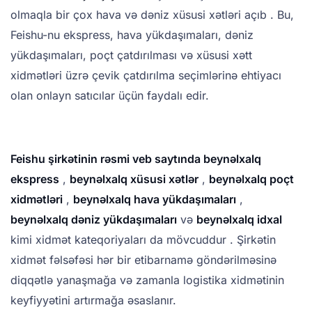
olmaqla bir çox hava və dəniz xüsusi xətləri açıb . Bu,
Feishu-nu ekspress, hava yükdaşımaları, dəniz
yükdaşımaları, poçt çatdırılması və xüsusi xətt
xidmətləri üzrə çevik çatdırılma seçimlərinə ehtiyacı
olan onlayn satıcılar üçün faydalı edir.
Feishu şirkətinin rəsmi veb saytında beynəlxalq
ekspress
,
beynəlxalq xüsusi xətlər
,
beynəlxalq poçt
xidmətləri
,
beynəlxalq hava yükdaşımaları
,
beynəlxalq dəniz yükdaşımaları
və
beynəlxalq idxal
kimi xidmət kateqoriyaları da mövcuddur . Şirkətin
xidmət fəlsəfəsi hər bir etibarnamə göndərilməsinə
diqqətlə yanaşmağa və zamanla logistika xidmətinin
keyfiyyətini artırmağa əsaslanır.