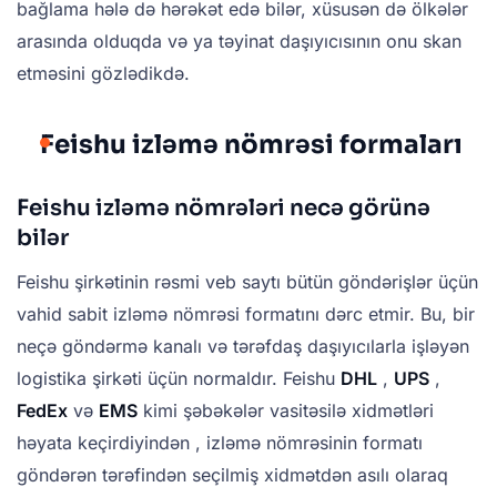
bağlama hələ də hərəkət edə bilər, xüsusən də ölkələr
arasında olduqda və ya təyinat daşıyıcısının onu skan
etməsini gözlədikdə.
Feishu izləmə nömrəsi formaları
Feishu izləmə nömrələri necə görünə
bilər
Feishu şirkətinin rəsmi veb saytı bütün göndərişlər üçün
vahid sabit izləmə nömrəsi formatını dərc etmir. Bu, bir
neçə göndərmə kanalı və tərəfdaş daşıyıcılarla işləyən
logistika şirkəti üçün normaldır. Feishu
DHL
,
UPS
,
FedEx
və
EMS
kimi şəbəkələr vasitəsilə xidmətləri
həyata keçirdiyindən , izləmə nömrəsinin formatı
göndərən tərəfindən seçilmiş xidmətdən asılı olaraq