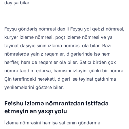
dəyişə bilər.
Feyşu göndəriş nömrəsi daxili Feyşu yol qəbzi nömrəsi,
kuryer izləmə nömrəsi, poçt izləmə nömrəsi və ya
təyinat daşıyıcısının izləmə nömrəsi ola bilər. Bəzi
nömrələrdə yalnız rəqəmlər, digərlərində isə həm
hərflər, həm də rəqəmlər ola bilər. Satıcı birdən çox
nömrə təqdim edərsə, hamısını izləyin, çünki bir nömrə
Çin tərəfindəki hərəkəti, digəri isə təyinat çatdırılma
yeniləmələrini göstərə bilər.
Feishu izləmə nömrənizdən istifadə
etməyin ən yaxşı yolu
İzləmə nömrəsini həmişə satıcının göndərmə