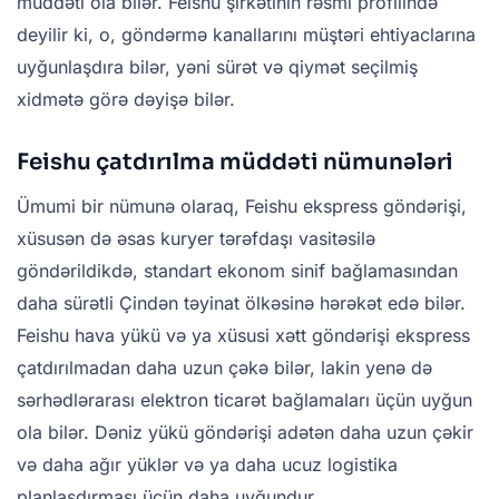
müddəti ola bilər. Feishu şirkətinin rəsmi profilində
deyilir ki, o, göndərmə kanallarını müştəri ehtiyaclarına
uyğunlaşdıra bilər, yəni sürət və qiymət seçilmiş
xidmətə görə dəyişə bilər.
Feishu çatdırılma müddəti nümunələri
Ümumi bir nümunə olaraq, Feishu ekspress göndərişi,
xüsusən də əsas kuryer tərəfdaşı vasitəsilə
göndərildikdə, standart ekonom sinif bağlamasından
daha sürətli Çindən təyinat ölkəsinə hərəkət edə bilər.
Feishu hava yükü və ya xüsusi xətt göndərişi ekspress
çatdırılmadan daha uzun çəkə bilər, lakin yenə də
sərhədlərarası elektron ticarət bağlamaları üçün uyğun
ola bilər. Dəniz yükü göndərişi adətən daha uzun çəkir
və daha ağır yüklər və ya daha ucuz logistika
planlaşdırması üçün daha uyğundur.