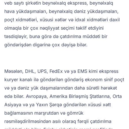
veb saytı şirkətin beynəlxalq ekspress, beynəlxalq
hava yükdaşımaları, beynəlxalq dəniz yükdaşımaları,
poçt xidmətləri, xüsusi xətlər və idxal xidmətləri daxil
olmaqla bir çox nəqliyyat seçimi təklif etdiyini
təsdiqləyir, buna görə də çatdırılma müddəti bir
göndərişdən digərinə çox dəyişə bilər.
Məsələn, DHL, UPS, FedEx və ya EMS kimi ekspress
kuryer kanalı ilə göndərilən göndəriş ekonom sinif poçt
və ya dəniz yük daşımalarından daha sürətli hərəkət
edə bilər. Avropaya, Amerika Birləşmiş Ştatlarına, Orta
Asiyaya və ya Yaxın Şərqə göndərilən xüsusi xətt
bağlamasının marşrutdan və gömrük
rəsmiləşdirilməsindən asılı olaraq fərqli çatdırılma