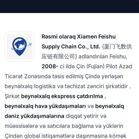
Rəsmi olaraq Xiamen Feishu
Supply Chain Co., Ltd.
(厦门飞数供
应链有限公司) adlandırılan Feishu,
2008-
ci ildə Çin (Fujian) Pilot Azad
Ticarət Zonasında təsis edilmiş Çində yerləşən
beynəlxalq logistika və təchizat zənciri şirkətidir .
Şirkət
beynəlxalq ekspress çatdırılma
,
beynəlxalq hava yükdaşımaları
və
beynəlxalq
dəniz yükdaşımalarına
diqqət yetirir və
müəssisələrə və satıcılara bağlama və yüklərin
Çindən qlobal istiqamətlərə daşınmasına kömək