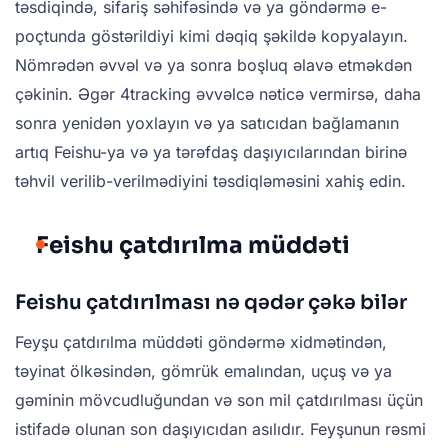
təsdiqində, sifariş səhifəsində və ya göndərmə e-
poçtunda göstərildiyi kimi dəqiq şəkildə kopyalayın.
Nömrədən əvvəl və ya sonra boşluq əlavə etməkdən
çəkinin. Əgər 4tracking əvvəlcə nəticə vermirsə, daha
sonra yenidən yoxlayın və ya satıcıdan bağlamanın
artıq Feishu-ya və ya tərəfdaş daşıyıcılarından birinə
təhvil verilib-verilmədiyini təsdiqləməsini xahiş edin.
Feishu çatdırılma müddəti
Feishu çatdırılması nə qədər çəkə bilər
Feyşu çatdırılma müddəti göndərmə xidmətindən,
təyinat ölkəsindən, gömrük emalından, uçuş və ya
gəminin mövcudluğundan və son mil çatdırılması üçün
istifadə olunan son daşıyıcıdan asılıdır. Feyşunun rəsmi