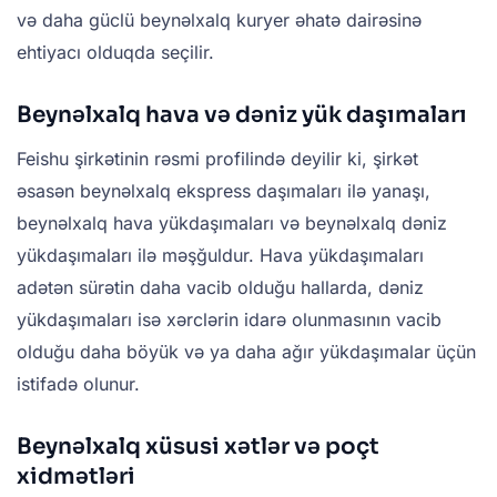
və daha güclü beynəlxalq kuryer əhatə dairəsinə
ehtiyacı olduqda seçilir.
Beynəlxalq hava və dəniz yük daşımaları
Feishu şirkətinin rəsmi profilində deyilir ki, şirkət
əsasən beynəlxalq ekspress daşımaları ilə yanaşı,
beynəlxalq hava yükdaşımaları və beynəlxalq dəniz
yükdaşımaları ilə məşğuldur. Hava yükdaşımaları
adətən sürətin daha vacib olduğu hallarda, dəniz
yükdaşımaları isə xərclərin idarə olunmasının vacib
olduğu daha böyük və ya daha ağır yükdaşımalar üçün
istifadə olunur.
Beynəlxalq xüsusi xətlər və poçt
xidmətləri