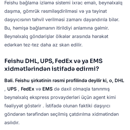
Feishu bağlama izləmə sistemi ixrac emalı, beynəlxalq
daşıma, gömrük rəsmiləşdirilməsi və ya təyinat
daşıyıcısının təhvil verilməsi zamanı dayandırıla bilər.
Bu, həmişə bağlamanın itirildiyi anlamına gəlmir.
Beynəlxalq göndərişlər ölkələr arasında hərəkət
edərkən tez-tez daha az skan edilir.
Feishu DHL, UPS, FedEx və ya EMS
xidmətlərindən istifadə edirmi?
Bəli. Feishu şirkətinin rəsmi profilində deyilir ki, o, DHL
,
UPS
,
FedEx
və
EMS
də daxil olmaqla tanınmış
beynəlxalq ekspress provayderləri üçün agent kimi
fəaliyyət göstərir . İstifadə olunan faktiki daşıyıcı
göndərən tərəfindən seçilmiş çatdırılma xidmətindən
asılıdır.