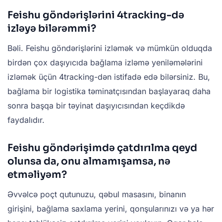
Feishu göndərişlərini 4tracking-də
izləyə bilərəmmi?
Bəli. Feishu göndərişlərini izləmək və mümkün olduqda
birdən çox daşıyıcıda bağlama izləmə yeniləmələrini
izləmək üçün 4tracking-dən istifadə edə bilərsiniz. Bu,
bağlama bir logistika təminatçısından başlayaraq daha
sonra başqa bir təyinat daşıyıcısından keçdikdə
faydalıdır.
Feishu göndərişimdə çatdırılma qeyd
olunsa da, onu almamışamsa, nə
etməliyəm?
Əvvəlcə poçt qutunuzu, qəbul masasını, binanın
girişini, bağlama saxlama yerini, qonşularınızı və ya hər