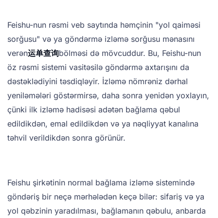
Feishu-nun rəsmi veb saytında həmçinin "yol qaiməsi
sorğusu" və ya göndərmə izləmə sorğusu mənasını
verən
运单查询
bölməsi də mövcuddur. Bu, Feishu-nun
öz rəsmi sistemi vasitəsilə göndərmə axtarışını da
dəstəklədiyini təsdiqləyir. İzləmə nömrəniz dərhal
yeniləmələri göstərmirsə, daha sonra yenidən yoxlayın,
çünki ilk izləmə hadisəsi adətən bağlama qəbul
edildikdən, emal edildikdən və ya nəqliyyat kanalına
təhvil verildikdən sonra görünür.
Feishu şirkətinin normal bağlama izləmə sistemində
göndəriş bir neçə mərhələdən keçə bilər: sifariş və ya
yol qəbzinin yaradılması, bağlamanın qəbulu, anbarda