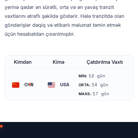
yerinə qədər ən sürətli, orta və ən yavaş tranzit
vaxtlarını ətraflı şəkildə göstərir. Hələ tranzitdə olan
göndərişlər dəqiq və etibarlı məlumat təmin etmək
üçün hesabatdan çıxarılmışdır.
Kimdən
Kimə
Çatdırılma Vaxtı
12 gün
MIN:
CHN
USA
14 gün
ORTA:
Çin
Amerika Birləşmiş Ştatları
17 gün
MAKS: