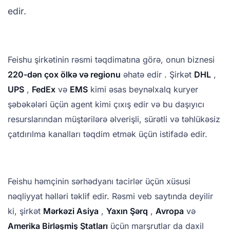
edir.
Feishu şirkətinin rəsmi təqdimatına görə, onun biznesi
220-dən çox ölkə və regionu
əhatə edir . Şirkət
DHL
,
UPS
,
FedEx
və
EMS
kimi əsas beynəlxalq kuryer
şəbəkələri üçün agent kimi çıxış edir və bu daşıyıcı
resurslarından müştərilərə əlverişli, sürətli və təhlükəsiz
çatdırılma kanalları təqdim etmək üçün istifadə edir.
Feishu həmçinin sərhədyanı tacirlər üçün xüsusi
nəqliyyat həlləri təklif edir. Rəsmi veb saytında deyilir
ki, şirkət
Mərkəzi Asiya
,
Yaxın Şərq
,
Avropa
və
Amerika Birləşmiş Ştatları
üçün marşrutlar da daxil