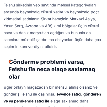
Feishu şirkətinin veb saytında məhsul kateqoriyaları
arasında beynəlxalq xüsusi xətlər və beynəlxalq poçt
xidmətləri sadalanır. Şirkət həmçinin Mərkəzi Asiya,
Yaxın Şərq, Avropa və ABŞ kimi bölgələr üçün xüsusi
hava və dəniz marşrutları açdığını və bununla da
satıcılara müxtəlif çatdırılma ehtiyacları üçün daha çox
seçim imkanı verdiyini bildirir.
Göndərmə problemi varsa,
Feishu ilə necə əlaqə saxlamaq
olar
Əgər onlayn mağazadan bir məhsul almış olsanız və
göndəriş Feishu ilə daşınırsa,
əvvəlcə satıcı, göndərən
və ya pərakəndə satıcı ilə
əlaqə saxlamaq daha