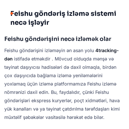
Feishu göndəriş izləmə sistemi
necə işləyir
Feishu göndərişini necə izləmək olar
Feishu göndərişini izləməyin ən asan yolu
4tracking-
dən
istifadə etməkdir . Mövcud olduqda mənşə və
təyinat daşıyıcısı hadisələri də daxil olmaqla, birdən
çox daşıyıcıda bağlama izləmə yeniləmələrini
yoxlamaq üçün izləmə platformamıza Feishu izləmə
nömrənizi daxil edin. Bu, faydalıdır, çünki Feishu
göndərişləri ekspress kuryerlər, poçt xidmətləri, hava
yük kanalları və ya təyinat çatdırılma tərəfdaşları kimi
müxtəlif şəbəkələr vasitəsilə hərəkət edə bilər.