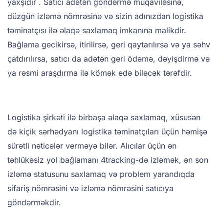
yaxşıdır . Satıcı adətən göndərmə müqaviləsinə,
düzgün izləmə nömrəsinə və sizin adınızdan logistika
təminatçısı ilə əlaqə saxlamaq imkanına malikdir.
Bağlama gecikirsə, itirilirsə, geri qaytarılırsa və ya səhv
çatdırılırsa, satıcı da adətən geri ödəmə, dəyişdirmə və
ya rəsmi araşdırma ilə kömək edə biləcək tərəfdir.
Logistika şirkəti ilə birbaşa əlaqə saxlamaq, xüsusən
də kiçik sərhədyanı logistika təminatçıları üçün həmişə
sürətli nəticələr verməyə bilər. Alıcılar üçün ən
təhlükəsiz yol bağlamanı 4tracking-də izləmək, ən son
izləmə statusunu saxlamaq və problem yarandıqda
sifariş nömrəsini və izləmə nömrəsini satıcıya
göndərməkdir.