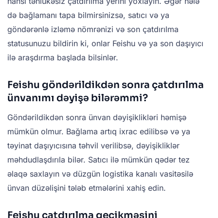
hansı təhlükəsiz çatdırılma yerini yoxlayın. Əgər hələ
də bağlamanı tapa bilmirsinizsə, satıcı və ya
göndərənlə izləmə nömrənizi və son çatdırılma
statusunuzu bildirin ki, onlar Feishu və ya son daşıyıcı
ilə araşdırma başlada bilsinlər.
Feishu göndərildikdən sonra çatdırılma
ünvanımı dəyişə bilərəmmi?
Göndərildikdən sonra ünvan dəyişiklikləri həmişə
mümkün olmur. Bağlama artıq ixrac edilibsə və ya
təyinat daşıyıcısına təhvil verilibsə, dəyişikliklər
məhdudlaşdırıla bilər. Satıcı ilə mümkün qədər tez
əlaqə saxlayın və düzgün logistika kanalı vasitəsilə
ünvan düzəlişini tələb etmələrini xahiş edin.
Feishu çatdırılma gecikməsini