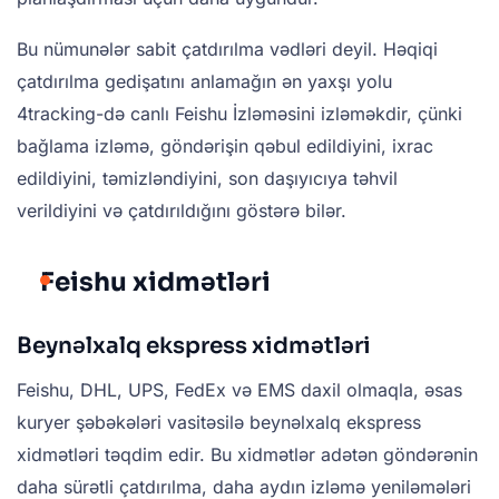
Bu nümunələr sabit çatdırılma vədləri deyil. Həqiqi
çatdırılma gedişatını anlamağın ən yaxşı yolu
4tracking-də canlı Feishu İzləməsini izləməkdir, çünki
bağlama izləmə, göndərişin qəbul edildiyini, ixrac
edildiyini, təmizləndiyini, son daşıyıcıya təhvil
verildiyini və çatdırıldığını göstərə bilər.
Feishu xidmətləri
Beynəlxalq ekspress xidmətləri
Feishu, DHL, UPS, FedEx və EMS daxil olmaqla, əsas
kuryer şəbəkələri vasitəsilə beynəlxalq ekspress
xidmətləri təqdim edir. Bu xidmətlər adətən göndərənin
daha sürətli çatdırılma, daha aydın izləmə yeniləmələri