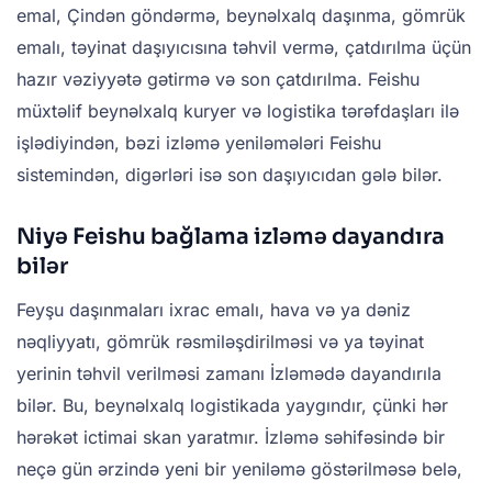
emal, Çindən göndərmə, beynəlxalq daşınma, gömrük
emalı, təyinat daşıyıcısına təhvil vermə, çatdırılma üçün
hazır vəziyyətə gətirmə və son çatdırılma. Feishu
müxtəlif beynəlxalq kuryer və logistika tərəfdaşları ilə
işlədiyindən, bəzi izləmə yeniləmələri Feishu
sistemindən, digərləri isə son daşıyıcıdan gələ bilər.
Niyə Feishu bağlama izləmə dayandıra
bilər
Feyşu daşınmaları ixrac emalı, hava və ya dəniz
nəqliyyatı, gömrük rəsmiləşdirilməsi və ya təyinat
yerinin təhvil verilməsi zamanı İzləmədə dayandırıla
bilər. Bu, beynəlxalq logistikada yaygındır, çünki hər
hərəkət ictimai skan yaratmır. İzləmə səhifəsində bir
neçə gün ərzində yeni bir yeniləmə göstərilməsə belə,