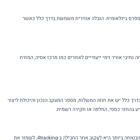
סף להובלת אקספרס בינלאומית. הובלה אווירית משמשת בדרך כלל כאשר
תיבי אוויר וימי ייעודיים לאזורים כמו מרכז אסיה, המזרח
דרך כלל יש את חוזה המשלוח, מספר המעקב הנכון והיכולת ליצור
יע בהחזר כספי, החלפה או חקירה רשמית.
פנייה ישירה לחברת הלוגיסטיקה לא תמיד תניב תוצאות מהירות, במיוחד עבור ספקי לוגיסטיקה חוצי גבולות קטנים יותר. עבור קונים, הדרך הבטוחה ביותר היא לעקוב אחר החבילה ב-4tracking, לשמור את