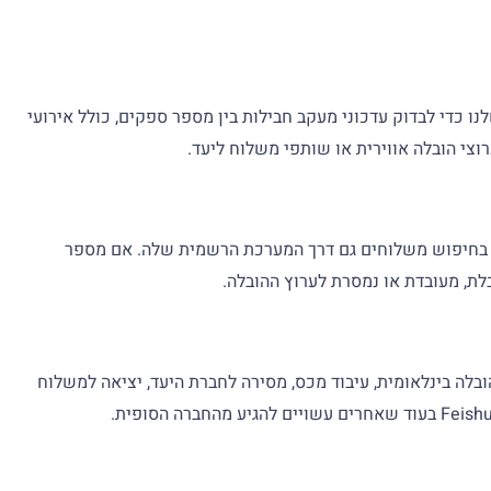
Fe בפלטפורמת המעקב שלנו כדי לבדוק עדכוני מעקב חבילות בין מספר ספקים, כולל אירועי
לתת שטר מטען" או שאילתת מעקב משלוח. זה מאשר ש-Feishu תומכת בחיפוש משלוחים גם דרך המערכת הרשמית שלה. אם מספר
לת, מעובדת או נמסרת לערוץ ההובלה.
ור מסין, הובלה בינלאומית, עיבוד מכס, מסירה לחברת היעד, יציאה למשלוח