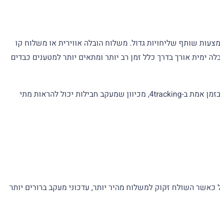
 היא מטופלת באמצעות שותף שליחויות גדול. משלוח הובלה אווירית או משלוח קו
 הובלה ימית אורך בדרך כלל זמן רב יותר ומתאים יותר למטענים כבדים
דוגמאות אלה אינן הבטחות אספקה קבועות. הדרך הטובה ביותר להבין את התקדמות האספקה האמיתית היא לעקוב אחר Feishu Tracking בזמן אמת ב-4tracking, מכיוון שמעקב חבילות יכול להראות מתי
ולות, כולל DHL, UPS, FedEx ו-EMS. שירותים אלה נבחרים בדרך כלל כאשר השולח זקוק למשלוח מהיר יותר, עדכוני מעקב ברורים יותר