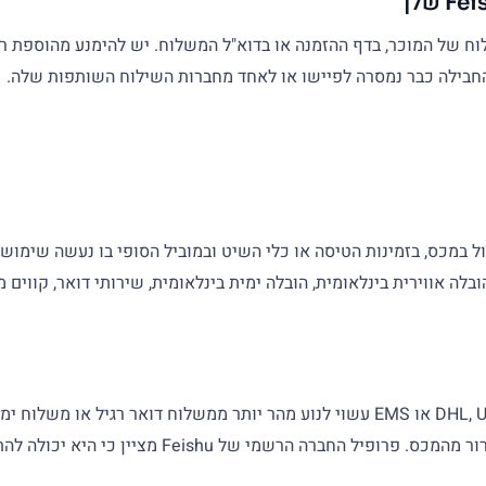
חבילה כבר נמסרה לפיישו או לאחד מחברות השילוח השותפות שלה.
ה אווירית בינלאומית, הובלה ימית בינלאומית, שירותי דואר, קווים 
לדוגמה, משלוח הנשלח דרך ערוץ שליחים אקספרס כמו DHL, UPS, FedEx או EMS עשוי לנוע 
התיכון עשויה להיות בעלת חלון משלוח שונה בהתאם 