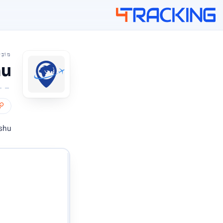
4Tracking
מוֹבִי
eishu
Feishu היא חברת לוגיסטיקה סינית המ
הזן את מספרי המעקב 