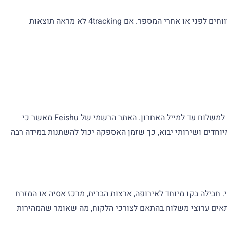
יש להעתיק תמיד את מספר המעקב בדיוק כפי שמוצג באישור המשלוח של המוכר, בדף ההזמנה או בדוא"ל המשלוח. יש להימנע מהוספת רווחים לפני או אחרי המספר. אם 4tracking לא מראה תוצאות
זמן האספקה של Feishu תלוי בשירות המשלוח, במדינת היעד, בטיפול במכס, בזמינות הטיסה או כלי השיט ובמוביל הסופי בו נעשה שימוש למשלוח עד למייל האחרון. האתר הרשמי של Feishu מאשר כי
מיוחדים ושירותי יבוא, כך שזמן האספקה יכול להשתנות במידה רבה
מהר יותר ממשלוח דואר רגיל או משלוח ימי. חבילה בקו מיוחד לאירופה, ארצות הברית, מרכז אסיה או המזרח
למסלול ולשחרור מהמכס. פרופיל החברה הרשמי של Feishu מציין כי היא יכולה להתאים ערוצי משלוח בהתאם לצורכי הלקוח, מה שאומר שהמהירות