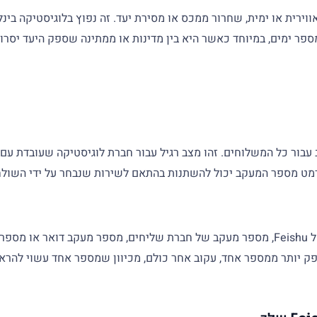
, הובלה אווירית או ימית, שחרור ממכס או מסירת יעד. זה נפוץ בלוגיסטיקה 
פר ימים, במיוחד כאשר היא בין מדינות או ממתינה שספק היעד יסרו
מט מספר המעקב יכול להשתנות בהתאם לשירות שנבחר על ידי השולח
מספר משלוח של Feishu יכול להיות מספר פנימי של שטר מטען של Feishu, מספר מעקב של חבר
ק יותר ממספר אחד, עקוב אחר כולם, מכיוון שמספר אחד עשוי להראו