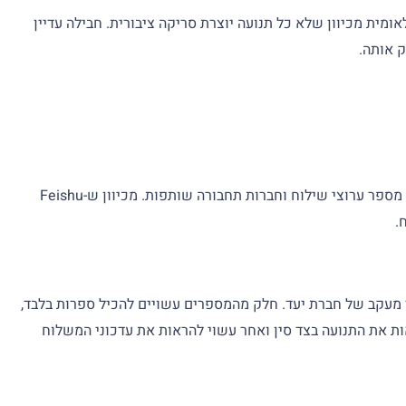
בינלאומית מכיוון שלא כל תנועה יוצרת סריקה ציבורית. חבילה עדיין
ק אותה.
האתר הרשמי של Feishu אינו מפרסם פורמט קבוע של מספר מעקב עבור כל המשלוחים. זהו מצב רגיל עבור חברת לוגיסטיקה שעובדת עם מספר ערוצי שילוח וחברות תחבורה שותפות. מכיוון ש-Feishu
.
ת שליחים, מספר מעקב דואר או מספר מעקב של חברת יעד. חלק מהמספרים עשויים להכיל ספרות בלבד,
ת את התנועה בצד סין ואחר עשוי להראות את עדכוני המשלוח