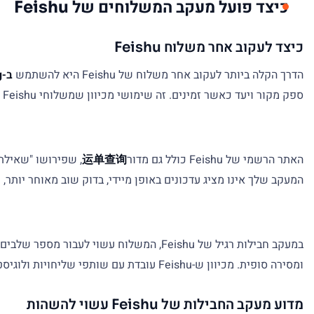
כיצד פועל מעקב המשלוחים של Feishu
כיצד לעקוב אחר משלוח Feishu
הדרך הקלה ביותר לעקוב אחר משלוח של Feishu היא להשתמש
ב-4tracking
ספק מקור ויעד כאשר זמינים. זה שימושי מכיוון שמשלוחי Feishu עשויים לעבור דרך רשתות שונות כגון שליחים מהירים, שירותי דואר, ערוצי הובלה אווירית או שותפי משלוח ליעד.
האתר הרשמי של Feishu כולל גם מדור
运单查询
המעקב שלך אינו מציג עדכונים באופן מיידי, בדוק שוב מאוחר יותר
במעקב חבילות רגיל של Feishu, המשלוח עש
ומסירה סופית. מכיוון ש-Feishu עובדת עם שותפי שליחויות ולוגיסטיקה בינלאומיים שונים, חלק מעדכוני המעקב עשויים להגיע ממערכת Feishu בעוד שאחרים עשויים להגיע מהחברה הסופית.
מדוע מעקב החבילות של Feishu עשוי להשהות