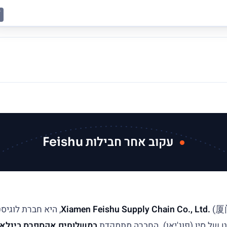
VANCOUVER
LOS ANGELES
TORONTO
MIAMI
NEW YO
CHICAGO
עקוב אחר חבילות Feishu
Xiamen Feishu Supply Chain Co., Ltd.
(厦门飞数供应链有限公司), היא
 של סין (פוג'יאן). החברה מתמקדת
במשלוחים אקספרס בינלאו