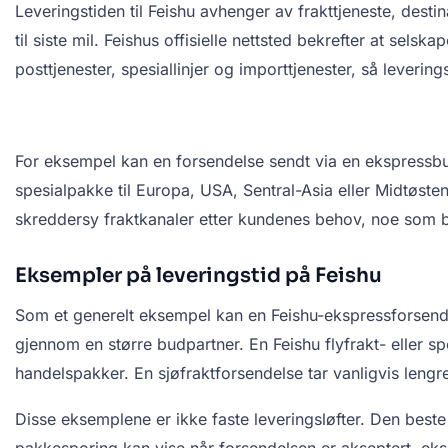
Leveringstiden til Feishu avhenger av frakttjeneste, destin
til siste mil. Feishus offisielle nettsted bekrefter at selska
posttjenester, spesiallinjer og importtjenester, så leverin
For eksempel kan en forsendelse sendt via en ekspressb
spesialpakke til Europa, USA, Sentral-Asia eller Midtøsten 
skreddersy fraktkanaler etter kundenes behov, noe som be
Eksempler på leveringstid på Feishu
Som et generelt eksempel kan en Feishu-ekspressforsendel
gjennom en større budpartner. En Feishu flyfrakt- eller s
handelspakker. En sjøfraktforsendelse tar vanligvis lengre 
Disse eksemplene er ikke faste leveringsløfter. Den beste
pakkesporing kan vise når forsendelsen er akseptert, ekspo