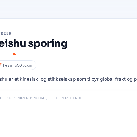
RRIER
eishu sporing
feishu56.com
shu er et kinesisk logistikkselskap som tilbyr global frakt og
ene dine: