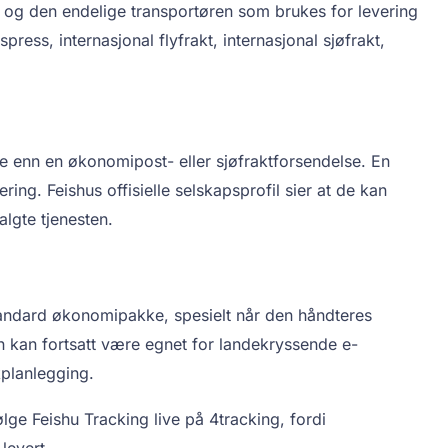
øy, og den endelige transportøren som brukes for levering
kspress, internasjonal flyfrakt, internasjonal sjøfrakt,
 enn en økonomipost- eller sjøfraktforsendelse. En
ing. Feishus offisielle selskapsprofil sier at de kan
lgte tjenesten.
standard økonomipakke, spesielt når den håndteres
en kan fortsatt være egnet for landekryssende e-
kplanlegging.
lge Feishu Tracking live på 4tracking, fordi
levert.