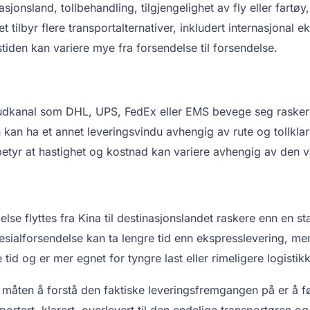
asjonsland, tollbehandling, tilgjengelighet av fly eller fart
pet tilbyr flere transportalternativer, inkludert internasjonal e
gstiden kan variere mye fra forsendelse til forsendelse.
udkanal som DHL, UPS, FedEx eller EMS bevege seg raskere
kan ha et annet leveringsvindu avhengig av rute og tollklarer
tyr at hastighet og kostnad kan variere avhengig av den va
se flyttes fra Kina til destinasjonslandet raskere enn en 
pesialforsendelse kan ta lengre tid enn ekspresslevering, m
tid og er mer egnet for tyngre last eller rimeligere logistik
 måten å forstå den faktiske leveringsfremgangen på er å fø
rtert, klarert, overlevert til den endelige transportøren og 