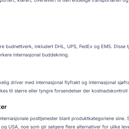
tore budnettverk, inkludert DHL, UPS, FedEx og EMS. Disse t
erkere internasjonal buddekning.
elig driver med internasjonal flyfrakt og internasjonal sjøfrak
kes til større eller tyngre forsendelser der kostnadskontroll 
ter
 internasjonale posttjenester blant produktkategoriene sine. 
 og USA, noe som gir selgere flere alternativer for ulike le