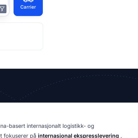
Carrier
ert internasjonalt logistikk- og
et fokuserer på
internasjonal ekspresslevering
,