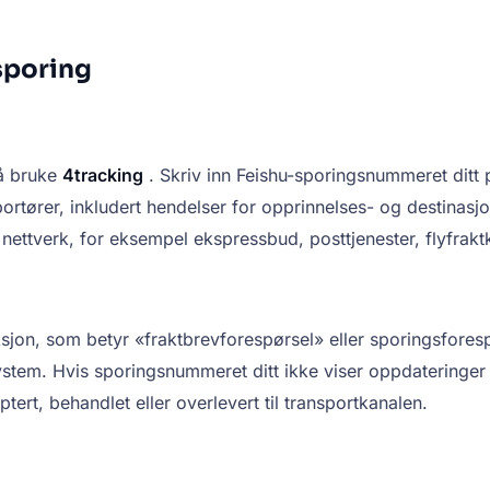
sporing
 å bruke
4tracking
. Skriv inn Feishu-sporingsnummeret ditt 
rtører, inkludert hendelser for opprinnelses- og destinasjons
ettverk, for eksempel ekspressbud, posttjenester, flyfraktk
sjon, som betyr «fraktbrevforespørsel» eller sporingsforesp
system. Hvis sporingsnummeret ditt ikke viser oppdateringer 
tert, behandlet eller overlevert til transportkanalen.