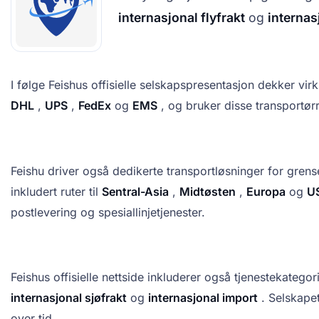
internasjonal flyfrakt
og
internas
I følge Feishus offisielle selskapspresentasjon dekker v
DHL
,
UPS
,
FedEx
og
EMS
, og bruker disse transportørr
Feishu driver også dedikerte transportløsninger for grense
inkludert ruter til
Sentral-Asia
,
Midtøsten
,
Europa
og
U
postlevering og spesiallinjetjenester.
Feishus offisielle nettside inkluderer også tjenestekatego
internasjonal sjøfrakt
og
internasjonal import
. Selskapet
over tid.