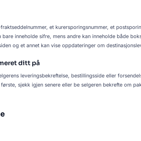
u-fraktseddelnummer, et kurersporingsnummer, et postspori
bare inneholde sifre, mens andre kan inneholde både bokst
siden og et annet kan vise oppdateringer om destinasjonsle
eret ditt på
elgerens leveringsbekreftelse, bestillingsside eller forsende
rste, sjekk igjen senere eller be selgeren bekrefte om pakken
se