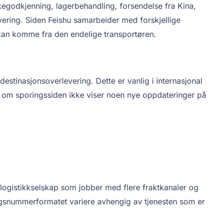
kegodkjenning, lagerbehandling, forsendelse fra Kina,
levering. Siden Feishu samarbeider med forskjellige
kan komme fra den endelige transportøren.
destinasjonsoverlevering. Dette er vanlig i internasjonal
lv om sporingssiden ikke viser noen nye oppdateringer på
et logistikkselskap som jobber med flere fraktkanaler og
gsnummerformatet variere avhengig av tjenesten som er