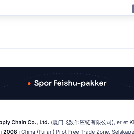
E
JING
SHANGHAI
TOKYO
SYDNEY
Spor Feishu-pakker
ply Chain Co., Ltd.
(厦门飞数供应链有限公司), er et Kina-bas
 i
2008
i China (Fujian) Pilot Free Trade Zone. Selskap