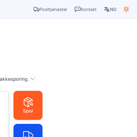
Posttjenester
Kontakt
NO
 pakkesporing.
Spor