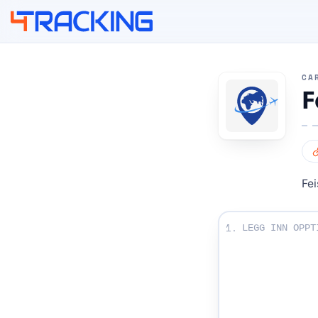
4Tracking
CA
F
Fei
Angi sporingsnumr
1.