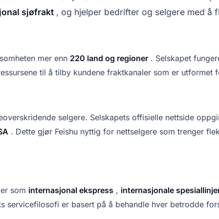
jonal sjøfrakt
, og hjelper bedrifter og selgere med å fl
irksomheten mer enn
220 land og regioner
. Selskapet funger
essursene til å tilby kundene fraktkanaler som er utformet f
overskridende selgere. Selskapets offisielle nettside oppgir 
SA
. Dette gjør Feishu nyttig for nettselgere som trenger fleks
rier som
internasjonal ekspress
,
internasjonale spesiallinje
s servicefilosofi er basert på å behandle hver betrodde for