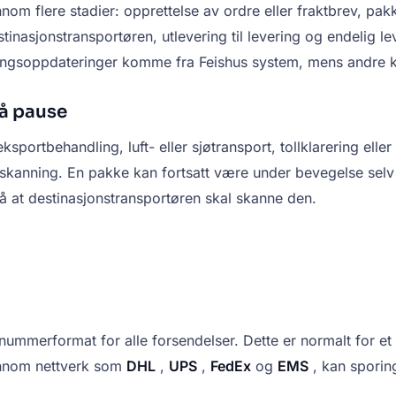
om flere stadier: opprettelse av ordre eller fraktbrev, pak
estinasjonstransportøren, utlevering til levering og endelig 
oringsoppdateringer komme fra Feishus system, mens andre 
på pause
rtbehandling, luft- eller sjøtransport, tollklarering eller 
lig skanning. En pakke kan fortsatt være under bevegelse se
på at destinasjonstransportøren skal skanne den.
ngsnummerformat for alle forsendelser. Dette er normalt for 
jennom nettverk som
DHL
,
UPS
,
FedEx
og
EMS
, kan sporin