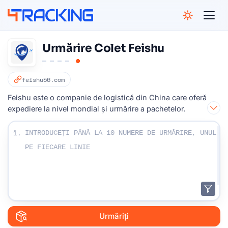
4Tracking
Urmărire Colet Feishu
feishu56.com
Feishu este o companie de logistică din China care oferă
expediere la nivel mondial și urmărire a pachetelor.
Introduceți numerele dvs. de urmărire:
1.
Urmăriți