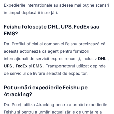
Expedierile internaționale au adesea mai puține scanări
în timpul deplasării între țări.
Feishu folosește DHL, UPS, FedEx sau
EMS?
Da. Profilul oficial al companiei Feishu precizează că
aceasta acționează ca agent pentru furnizori
internaționali de servicii expres renumiți, inclusiv
DHL
,
UPS
,
FedEx
și
EMS
. Transportatorul utilizat depinde
de serviciul de livrare selectat de expeditor.
Pot urmări expedierile Feishu pe
4tracking?
Da. Puteți utiliza 4tracking pentru a urmări expedierile
Feishu și pentru a urmări actualizările de urmărire a