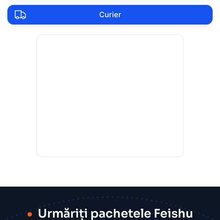
Curier
Urmăriți pachetele Feishu