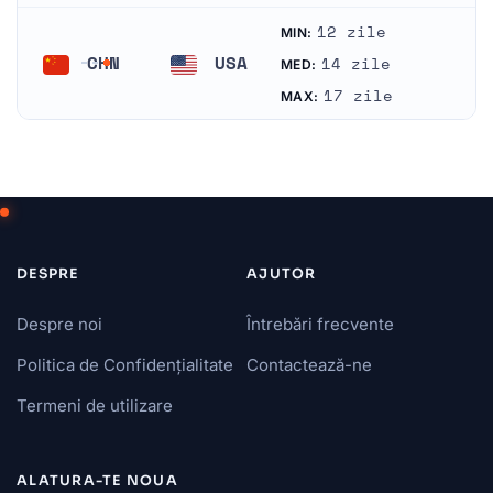
12 zile
MIN:
CHN
USA
14 zile
MED:
China
Statele Unite
17 zile
MAX:
DESPRE
AJUTOR
Despre noi
Întrebări frecvente
Politica de Confidențialitate
Contactează-ne
Termeni de utilizare
ALATURA-TE NOUA