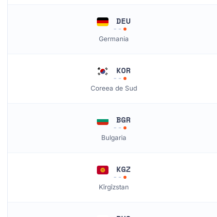
DEU
Germania
KOR
Coreea de Sud
BGR
Bulgaria
KGZ
Kîrgîzstan