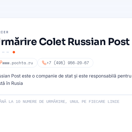
RIER
rmărire Colet Russian Post
www.pochta.ru
+7 (495) 956-20-67
sian Post este o companie de stat și este responsabilă pentru
tă în Rusia
le dvs. de urmărire: