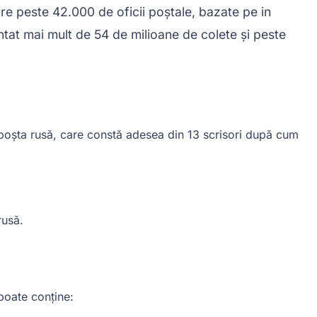
e peste 42.000 de oficii poștale, bazate pe in
ntat mai mult de 54 de milioane de colete și peste
u poșta rusă, care constă adesea din 13 scrisori după cum
rusă.
poate conține: