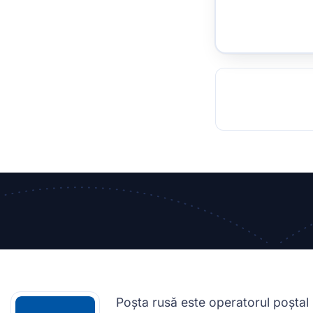
TOCKHOLM
ISTANBUL
JOHANNESBURG
MOSCOW
DUBAI
MUMBAI
SINGAPOR
BEI
RT
Poșta rusă este operatorul poștal 