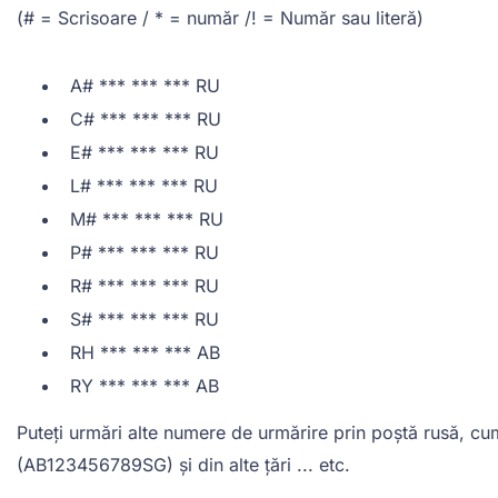
(# = Scrisoare / * = număr /! = Număr sau literă)
A# *** *** *** RU
C# *** *** *** RU
E# *** *** *** RU
L# *** *** *** RU
M# *** *** *** RU
P# *** *** *** RU
R# *** *** *** RU
S# *** *** *** RU
RH *** *** *** AB
RY *** *** *** AB
Puteți urmări alte numere de urmărire prin poștă rusă, c
(AB123456789SG) și din alte țări ... etc.