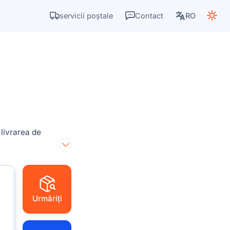
servicii poștale
Contact
RO
 livrarea de
Urmăriți