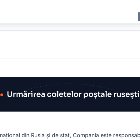
E
JING
SHANGHAI
TOKYO
SYDNEY
Urmărirea coletelor poștale rusești
național din Rusia și de stat, Compania este responsabi