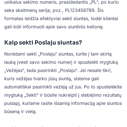
unikalus sekimo numeris, prasidedantis „PL“, po kurio
seka skaitmenų serija, pvz., PL123456789. Šis
formatas leidžia efektyviai sekti siuntas, todėl klientai
gali būti informuoti apie savo siuntinio kelionę.
Kaip sekti Poslaju siuntas?
Norėdami sekti „Poslaju“ siuntas, turite į tam skirtą
lauką įvesti savo sekimo numerį ir spustelėti mygtuką
„Vežėjas“, tada pasirinkti „Poslaju“. Jei nesate tikri,
kuris vežėjas tvarko jūsų siuntą, sistema gali
automatiškai pasirinkti vežėją už jus. Po to spustelėkite
mygtuką „Sekti“ ir būsite nukreipti į stebėjimo rezultatų
puslapį, kuriame rasite išsamią informaciją apie siuntos
būseną ir vietą.