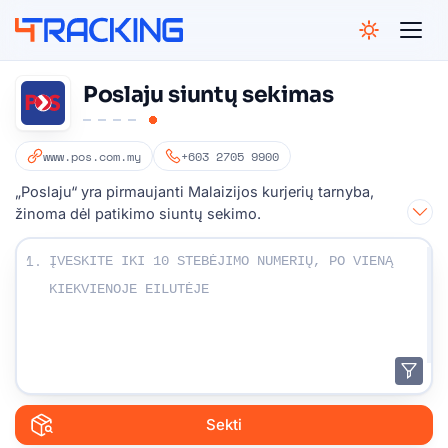
4Tracking
Poslaju siuntų sekimas
www.pos.com.my
+603 2705 9900
„Poslaju“ yra pirmaujanti Malaizijos kurjerių tarnyba,
žinoma dėl patikimo siuntų sekimo.
Įveskite stebėjimo numerius:
1.
Sekti