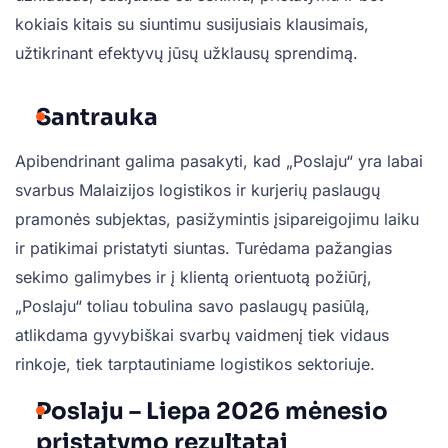
kokiais kitais su siuntimu susijusiais klausimais,
užtikrinant efektyvų jūsų užklausų sprendimą.
Santrauka
Apibendrinant galima pasakyti, kad „Poslaju“ yra labai
svarbus Malaizijos logistikos ir kurjerių paslaugų
pramonės subjektas, pasižymintis įsipareigojimu laiku
ir patikimai pristatyti siuntas. Turėdama pažangias
sekimo galimybes ir į klientą orientuotą požiūrį,
„Poslaju“ toliau tobulina savo paslaugų pasiūlą,
atlikdama gyvybiškai svarbų vaidmenį tiek vidaus
rinkoje, tiek tarptautiniame logistikos sektoriuje.
Poslaju – Liepa 2026 mėnesio
pristatymo rezultatai