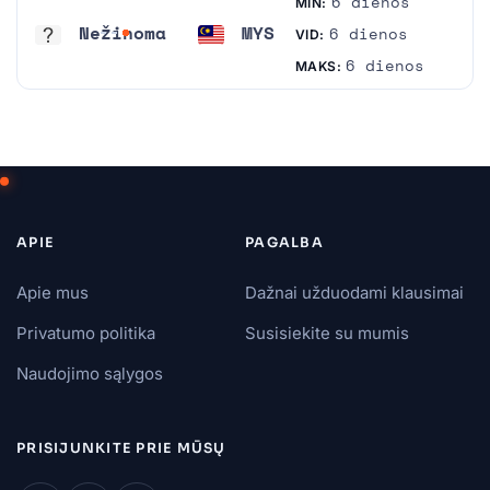
6 dienos
MIN:
Nežinoma
MYS
6 dienos
VID:
Nežinoma
Malaizija
6 dienos
MAKS:
APIE
PAGALBA
Apie mus
Dažnai užduodami klausimai
Privatumo politika
Susisiekite su mumis
Naudojimo sąlygos
PRISIJUNKITE PRIE MŪSŲ