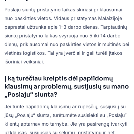
Poslaju siuntų pristatymo laikas skiriasi priklausomai
nuo paskirties vietos. Vidaus pristatymas Malaizijoje
paprastai užtrunka apie 1–3 darbo dienas. Tarptautinių
siuntų pristatymo laikas svyruoja nuo 5 iki 14 darbo
dienų, priklausomai nuo paskirties vietos ir muitinės bei
vietinės logistikos. Tai yra įverčiai ir gali turėti įtakos
išoriniai veiksniai.
Į ką turėčiau kreiptis dėl papildomų
klausimų ar problemų, susijusių su mano
„Poslaju“ siunta?
Jei turite papildomų klausimų ar rūpesčių, susijusių su
jūsų „Poslaju“ siunta, turėtumėte susisiekti su „Poslaju“
klientų aptarnavimo tarnyba. Jie yra pasirengę tvarkyti
užklausas, susijusias su sekimu, pristatymu ir bet