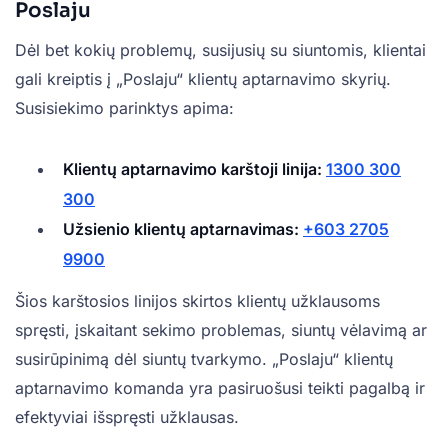
Poslaju
Dėl bet kokių problemų, susijusių su siuntomis, klientai
gali kreiptis į „Poslaju“ klientų aptarnavimo skyrių.
Susisiekimo parinktys apima:
Klientų aptarnavimo karštoji linija:
1300 300
300
Užsienio klientų aptarnavimas:
+603 2705
9900
Šios karštosios linijos skirtos klientų užklausoms
spręsti, įskaitant sekimo problemas, siuntų vėlavimą ar
susirūpinimą dėl siuntų tvarkymo. „Poslaju“ klientų
aptarnavimo komanda yra pasiruošusi teikti pagalbą ir
efektyviai išspręsti užklausas.