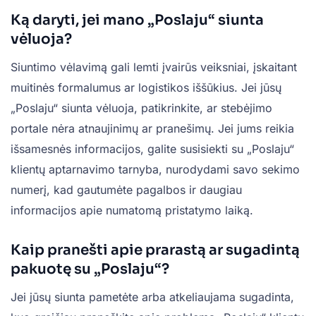
Ką daryti, jei mano „Poslaju“ siunta
vėluoja?
Siuntimo vėlavimą gali lemti įvairūs veiksniai, įskaitant
muitinės formalumus ar logistikos iššūkius. Jei jūsų
„Poslaju“ siunta vėluoja, patikrinkite, ar stebėjimo
portale nėra atnaujinimų ar pranešimų. Jei jums reikia
išsamesnės informacijos, galite susisiekti su „Poslaju“
klientų aptarnavimo tarnyba, nurodydami savo sekimo
numerį, kad gautumėte pagalbos ir daugiau
informacijos apie numatomą pristatymo laiką.
Kaip pranešti apie prarastą ar sugadintą
pakuotę su „Poslaju“?
Jei jūsų siunta pametėte arba atkeliaujama sugadinta,