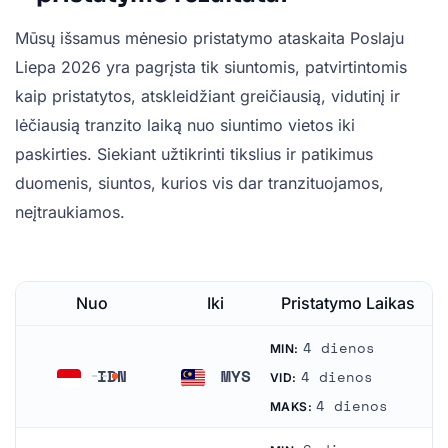
Mūsų išsamus mėnesio pristatymo ataskaita Poslaju
Liepa 2026 yra pagrįsta tik siuntomis, patvirtintomis
kaip pristatytos, atskleidžiant greičiausią, vidutinį ir
lėčiausią tranzito laiką nuo siuntimo vietos iki
paskirties. Siekiant užtikrinti tikslius ir patikimus
duomenis, siuntos, kurios vis dar tranzituojamos,
neįtraukiamos.
Nuo
Iki
Pristatymo Laikas
4 dienos
MIN:
IDN
MYS
4 dienos
VID:
Indonezija
Malaizija
4 dienos
MAKS: