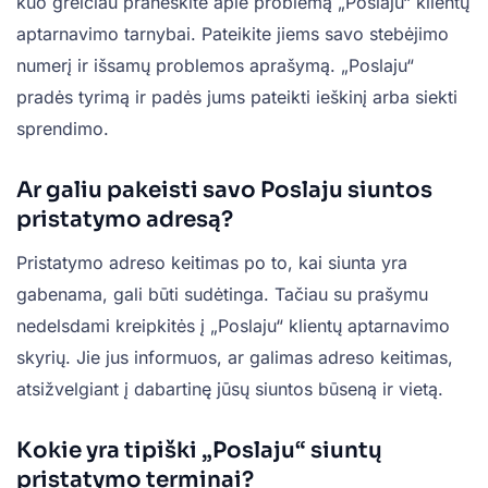
kuo greičiau praneškite apie problemą „Poslaju“ klientų
aptarnavimo tarnybai. Pateikite jiems savo stebėjimo
numerį ir išsamų problemos aprašymą. „Poslaju“
pradės tyrimą ir padės jums pateikti ieškinį arba siekti
sprendimo.
Ar galiu pakeisti savo Poslaju siuntos
pristatymo adresą?
Pristatymo adreso keitimas po to, kai siunta yra
gabenama, gali būti sudėtinga. Tačiau su prašymu
nedelsdami kreipkitės į „Poslaju“ klientų aptarnavimo
skyrių. Jie jus informuos, ar galimas adreso keitimas,
atsižvelgiant į dabartinę jūsų siuntos būseną ir vietą.
Kokie yra tipiški „Poslaju“ siuntų
pristatymo terminai?