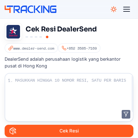
4Tracking
Cek Resi DealerSend
www.dealer-send.com
+852 3585-7169
DealerSend adalah perusahaan logistik yang berkantor
pusat di Hong Kong
Masukkan Nomor resi Anda:
1.
Cek Resi