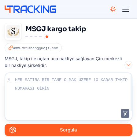
4Tracking
MSGJ kargo takip
www.meishengguoji.com
MSGJ, takip ile uçtan uca nakliye sağlayan Çin merkezli
bir nakliye şirketidir.
Takip numaralarınızı girin:
1.
Sorgula