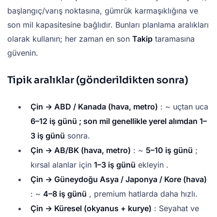
başlangıç/varış noktasına, gümrük karmaşıklığına ve
son mil kapasitesine bağlıdır. Bunları planlama aralıkları
olarak kullanın; her zaman en son
Takip
taramasına
güvenin.
Tipik aralıklar (gönderildikten sonra)
Çin → ABD / Kanada (hava, metro)
: ~ uçtan uca
6–12 iş günü ; son mil genellikle yerel alımdan
1–
3 iş günü
sonra.
Çin → AB/BK (hava, metro)
: ~
5–10 iş günü
;
kırsal alanlar için
1–3 iş günü
ekleyin .
Çin → Güneydoğu Asya / Japonya / Kore (hava)
: ~
4–8 iş günü
, premium hatlarda daha hızlı.
Çin → Küresel (okyanus + kurye)
: Seyahat ve