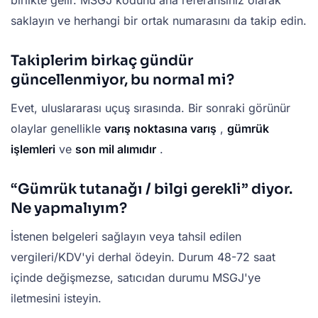
birlikte gelir. MSGJ kodunu ana referansınız olarak
saklayın ve herhangi bir ortak numarasını da takip edin.
Takiplerim birkaç gündür
güncellenmiyor, bu normal mi?
Evet, uluslararası uçuş sırasında. Bir sonraki görünür
olaylar genellikle
varış noktasına varış
,
gümrük
işlemleri
ve
son mil alımıdır
.
“Gümrük tutanağı / bilgi gerekli” diyor.
Ne yapmalıyım?
İstenen belgeleri sağlayın veya tahsil edilen
vergileri/KDV'yi derhal ödeyin. Durum 48-72 saat
içinde değişmezse, satıcıdan durumu MSGJ'ye
iletmesini isteyin.