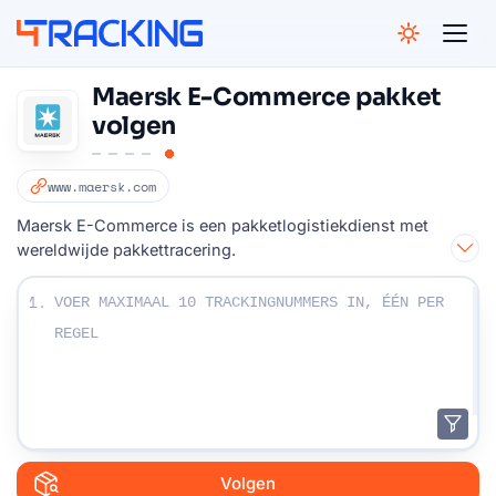
4Tracking
Maersk E-Commerce pakket
volgen
www.maersk.com
Maersk E-Commerce is een pakketlogistiekdienst met
wereldwijde pakkettracering.
Voer uw trackingnummers in:
1.
Volgen