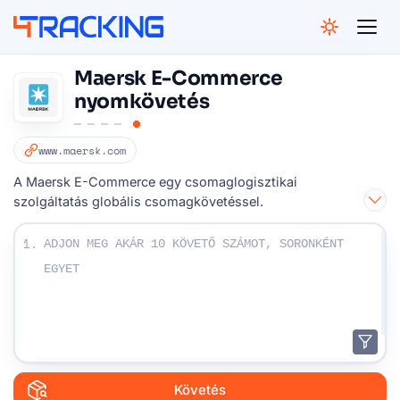
4Tracking
Maersk E-Commerce
nyomkövetés
www.maersk.com
A Maersk E-Commerce egy csomaglogisztikai
szolgáltatás globális csomagkövetéssel.
Írja be a követési számát:
1.
Követés