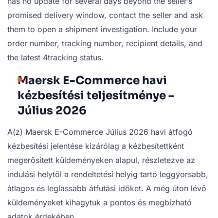
has no update for several days beyond the seller’s
promised delivery window, contact the seller and ask
them to open a shipment investigation. Include your
order number, tracking number, recipient details, and
the latest 4tracking status.
Maersk E-Commerce havi
kézbesítési teljesítménye –
Július 2026
A(z) Maersk E-Commerce Július 2026 havi átfogó
kézbesítési jelentése kizárólag a kézbesítettként
megerősített küldeményeken alapul, részletezve az
indulási helytől a rendeltetési helyig tartó leggyorsabb,
átlagos és leglassabb átfutási időket. A még úton lévő
küldeményeket kihagytuk a pontos és megbízható
adatok érdekében.