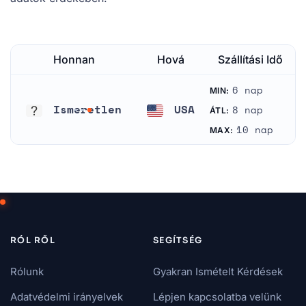
Honnan
Hová
Szállítási Idő
6 nap
MIN:
Ismeretlen
USA
8 nap
ÁTL:
Ismeretlen
Amerikai Egyesült Államok
10 nap
MAX:
RÓL RŐL
SEGÍTSÉG
Rólunk
Gyakran Ismételt Kérdések
Adatvédelmi irányelvek
Lépjen kapcsolatba velünk