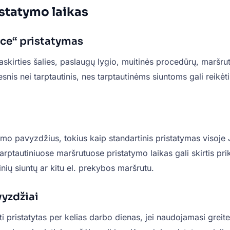
statymo laikas
rce“ pristatymas
irties šalies, paslaugų lygio, muitinės procedūrų, maršruto,
itesnis nei tarptautinis, nes tarptautinėms siuntoms gali re
ymo pavyzdžius, tokius kaip standartinis pristatymas visoje 
arptautiniuose maršrutuose pristatymo laikas gali skirtis pri
inių siuntų ar kitu el. prekybos maršrutu.
vyzdžiai
ūti pristatytas per kelias darbo dienas, jei naudojamasi greit