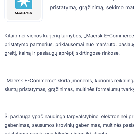
pristatymą, grąžinimą, sekimo mat
Kitaip nei vienos kurjerių tarnybos, „Maersk E-Commerce“ v
pristatymo partnerius, priklausomai nuo maršruto, paslaug
greitį, kainą ir paslaugų aprėptį skirtingose rinkose.
„Maersk E-Commerce“ skirta įmonėms, kurioms reikalingas p
siuntų pristatymas, grąžinimas, muitinės formalumų tvark
Ši paslauga ypač naudinga tarpvalstybinei elektroninei pr
gabenimas, sausumos krovinių gabenimas, muitinės paslau
pristatymo srautą nuo kilmės vietos iki kliento.