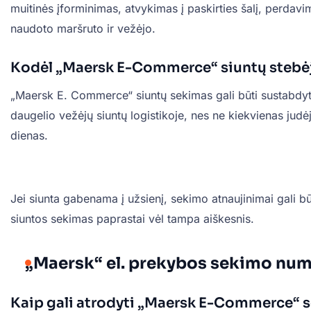
muitinės įforminimas, atvykimas į paskirties šalį, perdavi
naudoto maršruto ir vežėjo.
Kodėl „Maersk E-Commerce“ siuntų stebėj
„Maersk E. Commerce“ siuntų sekimas gali būti sustabdyta
daugelio vežėjų siuntų logistikoje, nes ne kiekvienas judėj
dienas.
Jei siunta gabenama į užsienį, sekimo atnaujinimai gali būt
siuntos sekimas paprastai vėl tampa aiškesnis.
„Maersk“ el. prekybos sekimo nu
Kaip gali atrodyti „Maersk E-Commerce“ 