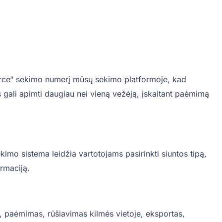
ce“ sekimo numerį mūsų sekimo platformoje, kad
gali apimti daugiau nei vieną vežėją, įskaitant paėmimą
mo sistema leidžia vartotojams pasirinkti siuntos tipą,
ormaciją.
s, paėmimas, rūšiavimas kilmės vietoje, eksportas,