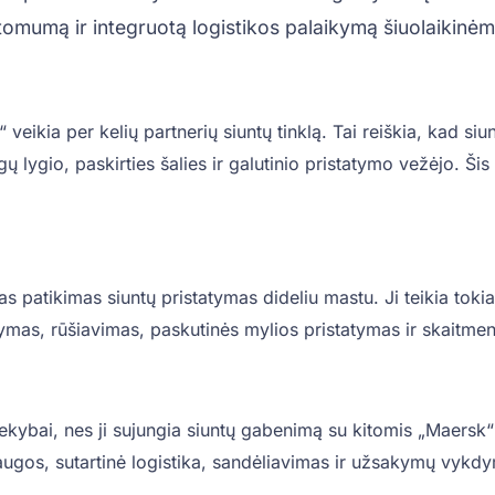
omumą ir integruotą logistikos palaikymą šiuolaikinė
eikia per kelių partnerių siuntų tinklą. Tai reiškia, kad siu
ų lygio, paskirties šalies ir galutinio pristatymo vežėjo. 
atikimas siuntų pristatymas dideliu mastu. Ji teikia tokias 
ymas, rūšiavimas, paskutinės mylios pristatymas ir skaitmen
ekybai, nes ji sujungia siuntų gabenimą su kitomis „Maersk“
gos, sutartinė logistika, sandėliavimas ir užsakymų vykdym