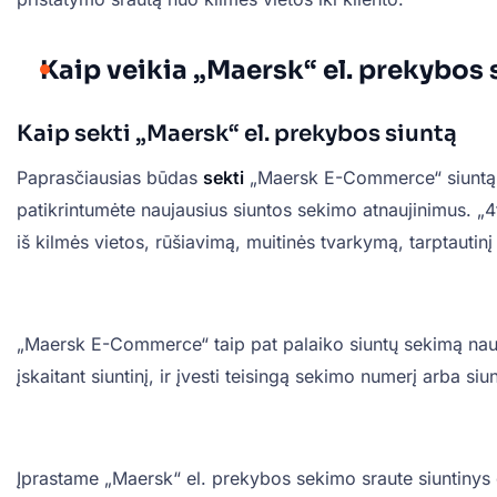
Kaip veikia „Maersk“ el. prekybos
Kaip sekti „Maersk“ el. prekybos siuntą
Paprasčiausias būdas
sekti
„Maersk E-Commerce“ siuntą
patikrintumėte naujausius siuntos sekimo atnaujinimus. „
iš kilmės vietos, rūšiavimą, muitinės tvarkymą, tarptautinį
„Maersk E-Commerce“ taip pat palaiko siuntų sekimą naudoj
įskaitant siuntinį, ir įvesti teisingą sekimo numerį arba 
Įprastame „Maersk“ el. prekybos sekimo sraute siuntinys g