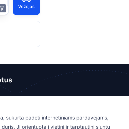
Vežėjas
etus
a, sukurta padėti internetiniams pardavėjams,
s. Ji orientuota į vietinį ir tarptautinį siuntų