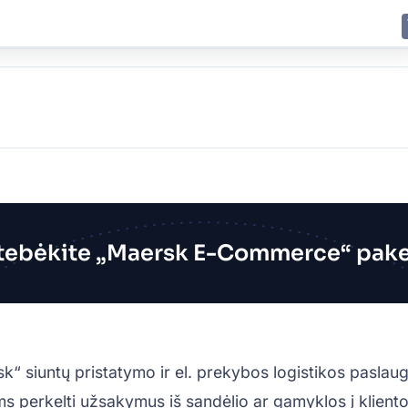
E
JING
SHANGHAI
TOKYO
SYDNEY
tebėkite „Maersk E-Commerce“ pak
siuntų pristatymo ir el. prekybos logistikos paslaug
erkelti užsakymus iš sandėlio ar gamyklos į kliento duri