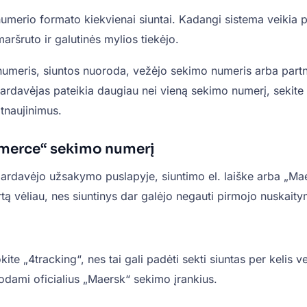
rio formato kiekvienai siuntai. Kadangi sistema veikia per
aršruto ir galutinės mylios tiekėjo.
meris, siuntos nuoroda, vežėjo sekimo numeris arba partner
Jei pardavėjas pateikia daugiau nei vieną sekimo numerį, sekit
tnaujinimus.
merce“ sekimo numerį
 pardavėjo užsakymo puslapyje, siuntimo el. laiške arba „Ma
artą vėliau, nes siuntinys dar galėjo negauti pirmojo nuskait
te „4tracking“, nes tai gali padėti sekti siuntas per kelis v
udodami oficialius „Maersk“ sekimo įrankius.