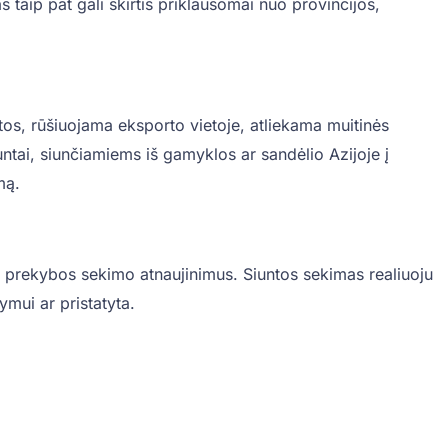
s taip pat gali skirtis priklausomai nuo provincijos,
etos, rūšiuojama eksporto vietoje, atliekama muitinės
untai, siunčiamiems iš gamyklos ar sandėlio Azijoje į
mą.
el. prekybos sekimo atnaujinimus. Siuntos sekimas realiuoju
tymui ar pristatyta.