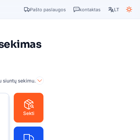
Pašto paslaugos
kontaktas
LT
 sekimas
u siuntų sekimu.
Sekti