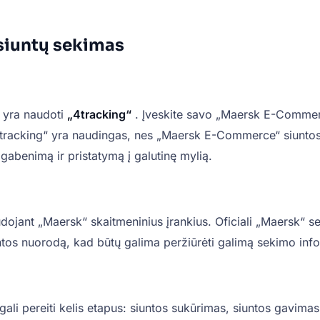
 siuntų sekimas
 yra naudoti
„4tracking“
. Įveskite savo „Maersk E-Commer
4tracking“ yra naudingas, nes „Maersk E-Commerce“ siuntos 
 gabenimą ir pristatymą į galutinę mylią.
ant „Maersk“ skaitmeninius įrankius. Oficiali „Maersk“ seki
siuntos nuorodą, kad būtų galima peržiūrėti galimą sekimo inf
ali pereiti kelis etapus: siuntos sukūrimas, siuntos gavima