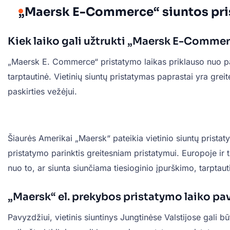
„Maersk E-Commerce“ siuntos pri
Kiek laiko gali užtrukti „Maersk E-Comme
„Maersk E. Commerce“ pristatymo laikas priklauso nuo pask
tarptautinė. Vietinių siuntų pristatymas paprastai yra gre
paskirties vežėjui.
Šiaurės Amerikai „Maersk“ pateikia vietinio siuntų pristat
pristatymo parinktis greitesniam pristatymui. Europoje ir t
nuo to, ar siunta siunčiama tiesioginio įpurškimo, tarptaut
„Maersk“ el. prekybos pristatymo laiko pa
Pavyzdžiui, vietinis siuntinys Jungtinėse Valstijose gali b