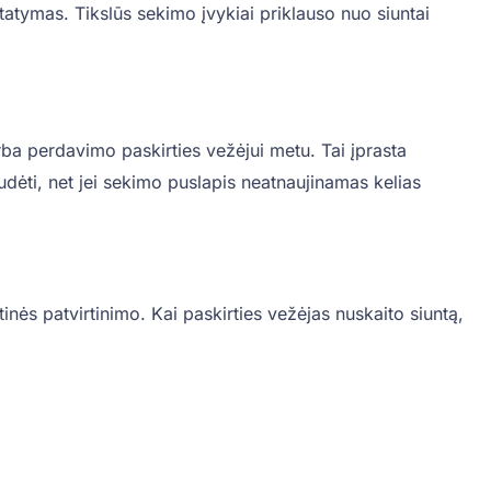
statymas. Tikslūs sekimo įvykiai priklauso nuo siuntai
ba perdavimo paskirties vežėjui metu. Tai įprasta
judėti, net jei sekimo puslapis neatnaujinamas kelias
inės patvirtinimo. Kai paskirties vežėjas nuskaito siuntą,