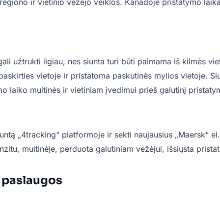
regiono ir vietinio vežėjo veiklos. Kanadoje pristatymo laika
i užtrukti ilgiau, nes siunta turi būti paimama iš kilmės vi
skirties vietoje ir pristatoma paskutinės mylios vietoje. Si
o laiko muitinės ir vietiniam įvedimui prieš galutinį pristaty
 siuntą „4tracking“ platformoje ir sekti naujausius „Maersk“ 
anzitu, muitinėje, perduota galutiniam vežėjui, išsiųsta prista
 paslaugos