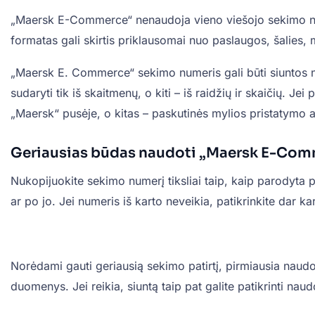
„Maersk E-Commerce“ nenaudoja vieno viešojo sekimo nume
formatas gali skirtis priklausomai nuo paslaugos, šalies, m
„Maersk E. Commerce“ sekimo numeris gali būti siuntos nu
sudaryti tik iš skaitmenų, o kiti – iš raidžių ir skaičių. 
„Maersk“ pusėje, o kitas – paskutinės mylios pristatymo a
Geriausias būdas naudoti „Maersk E-Com
Nukopijuokite sekimo numerį tiksliai taip, kaip parodyta
ar po jo. Jei numeris iš karto neveikia, patikrinkite dar k
Norėdami gauti geriausią sekimo patirtį, pirmiausia naudoki
duomenys. Jei reikia, siuntą taip pat galite patikrinti na