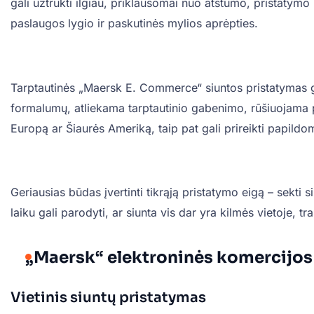
gali užtrukti ilgiau, priklausomai nuo atstumo, pristatymo 
paslaugos lygio ir paskutinės mylios aprėpties.
Tarptautinės „Maersk E. Commerce“ siuntos pristatymas gal
formalumų, atliekama tarptautinio gabenimo, rūšiuojama pa
Europą ar Šiaurės Ameriką, taip pat gali prireikti papildom
Geriausias būdas įvertinti tikrąją pristatymo eigą – sekti
laiku gali parodyti, ar siunta vis dar yra kilmės vietoje, tr
„Maersk“ elektroninės komercijos
Vietinis siuntų pristatymas