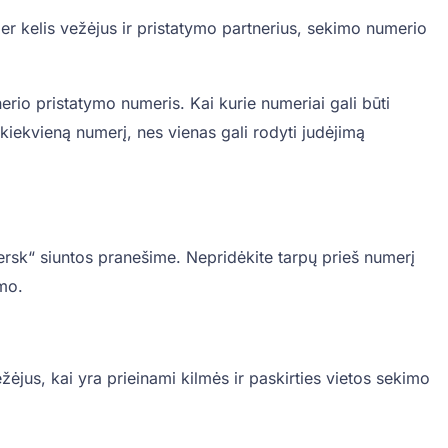
 kelis vežėjus ir pristatymo partnerius, sekimo numerio
io pristatymo numeris. Kai kurie numeriai gali būti
e kiekvieną numerį, nes vienas gali rodyti judėjimą
ersk“ siuntos pranešime. Nepridėkite tarpų prieš numerį
ymo.
ežėjus, kai yra prieinami kilmės ir paskirties vietos sekimo