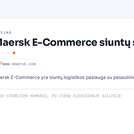
ŽĖJAS
aersk E-Commerce siuntų
www.maersk.com
rsk E-Commerce yra siuntų logistikos paslauga su pasaulini
 numerius: