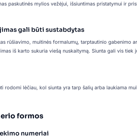
mas paskutinės mylios vežėjui, išsiuntimas pristatymui ir pri
imas gali būti sustabdytas
s rūšiavimo, muitinės formalumų, tarptautinio gabenimo ar
imas iš karto sukuria viešą nuskaitymą. Siunta gali vis tiek 
i rodomi lėčiau, kol siunta yra tarp šalių arba laukiama muit
merio formos
sekimo numeriai