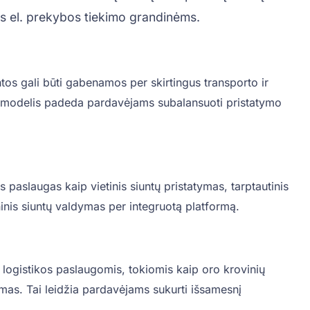
ms el. prekybos tiekimo grandinėms.
ntos gali būti gabenamos per skirtingus transporto ir
Šis modelis padeda pardavėjams subalansuoti pristatymo
paslaugas kaip vietinis siuntų pristatymas, tarptautinis
inis siuntų valdymas per integruotą platformą.
 logistikos paslaugomis, tokiomis kaip oro krovinių
as. Tai leidžia pardavėjams sukurti išsamesnį