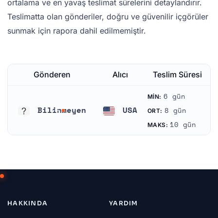
ortalama ve en yavaş teslimat sürelerini detaylandırır.
Teslimatta olan gönderiler, doğru ve güvenilir içgörüler
sunmak için rapora dahil edilmemiştir.
Gönderen
Alıcı
Teslim Süresi
6 gün
MIN:
Bilinmeyen
USA
8 gün
ORT:
Bilinmeyen
Amerika Birleşik Devletleri
10 gün
MAKS:
HAKKINDA
YARDIM