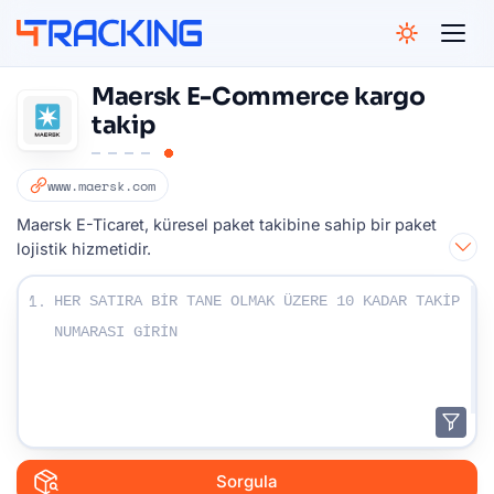
4Tracking
Maersk E-Commerce kargo
takip
www.maersk.com
Maersk E-Ticaret, küresel paket takibine sahip bir paket
lojistik hizmetidir.
Takip numaralarınızı girin:
1.
Sorgula