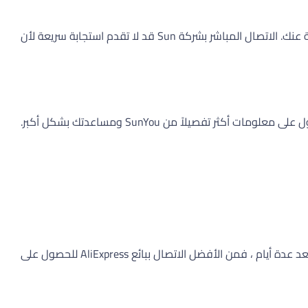
إذا واجهت أي مشاكل في التسليم أو تحديثات التتبع ، فمن المستحسن الاتصال بالبائع على AliExpress مباشرة. سيتواصلون مع SunYou نيابة عنك. الاتصال المباشر بشركة Sun قد لا تقدم استجابة سريعة لأن
قد يستغرق الأمر بضعة أيام حتى يتم تحديث معلومات التتبع بعد استلام رقم التتبع الخاص بك. إذا كنت لا تزال غير قادر على رؤية أي تحديثات بعد عدة أيام ، فمن الأفضل الاتصال ببائع AliExpress للحصول على