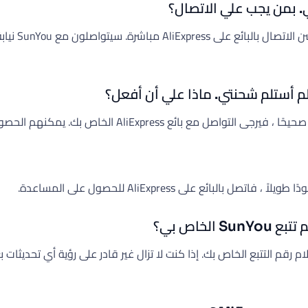
. بمن يجب علي الاتصال؟
لحصول على معلومات أكثر تفصيلاً من SunYou ومساعدتك بشكل أكبر.
ائع على AliExpress للحصول على المساعدة.
خاص بي؟