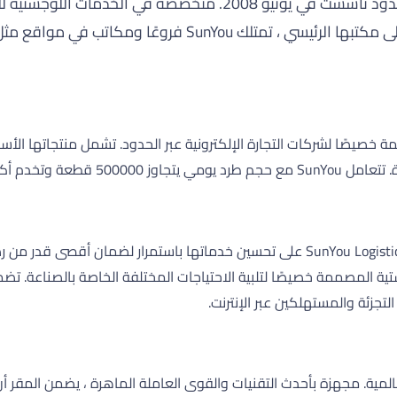
مقاطعة Guangdong ، الصين. بالإضافة إلى مكتبها الرئ
نظرًا لطبيعة سوق التجارة الإلكترونية العالمي سريع الخطى ، تعمل SunYou Logistics على تحسي
ل اللوجستية المصممة خصيصًا لتلبية الاحتياجات المختلفة الخاصة بالصنا
لتجزئة والمستهلكين عبر الإنترنت.