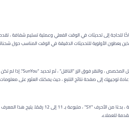
ين يعطون الأولوية للتحديثات الدقيقة في الوقت المناسب حول شحنات
لتتبع شحنات SunYou ، تحتاج إلى إ
وستتم إعادة توجيهك إلى صفحة نتائج التتبع ، حيث يمكنك العثور على مع
يتكون رقم تتبع SunYou عادةً من سلسلة من الأحرف الأبج
مقدمة للعملاء.