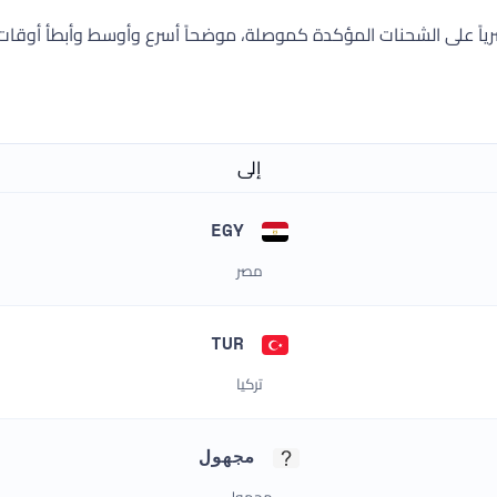
تقريرنا الشهري الشامل للتوصيل لـ SunYou في مايو 2025 حصرياً على الشحنات المؤكدة كموصلة، موضحا
إلى
EGY
مصر
TUR
تركيا
مجهول
مجهول