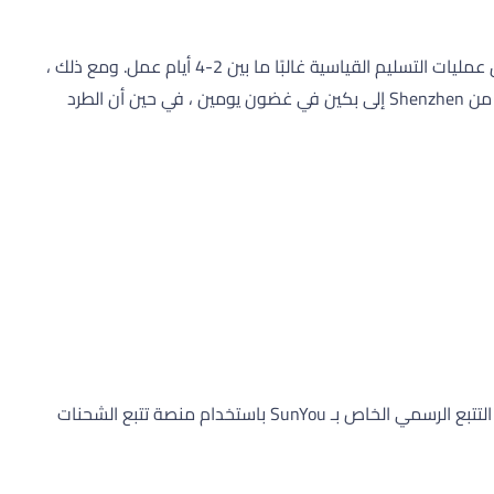
تعتمد مواعيد التسليم الخاصة بـ SunYou إلى حد كبير على الخدمة المختارة والوجهة النهائية. بالنسبة للشحنات المحلية داخل الصين ، تستغرق عمليات التسليم القياسية غالبًا ما بين 2-4 أيام عمل. ومع ذلك ،
يمكن أن تختلف الشحنات الدولية بناءً على بلد الوجهة وأي عمليات جمركية محتملة متضمنة. على سبيل المثال ، قد تصل الحزمة المشحونة من Shenzhen إلى بكين في غضون يومين ، في حين أن الطرد
يمكنك تتبع الطرد الخاص بك باستخدام رقم تتبع SunYou الفريد الذي قدمه البائع. أدخل رقم التتبع على صفحة تتبع AliExpress أو على موقع التتبع الرسمي الخاص بـ SunYou باستخدام منصة تتبع الشحنات