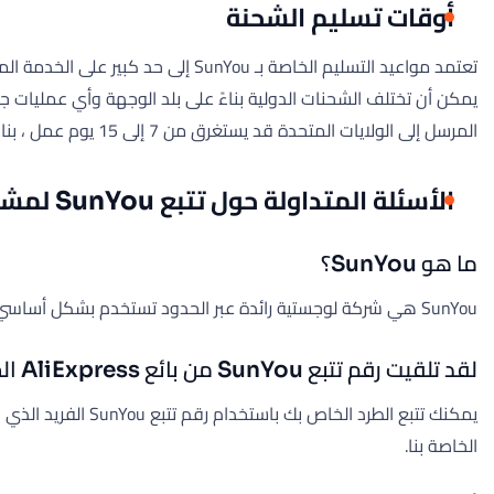
أوقات تسليم الشحنة
المرسل إلى الولايات المتحدة قد يستغرق من 7 إلى 15 يوم عمل ، بناءً على الخدمة المحددة المختارة وأوقات التخليص الجمركي.
الأسئلة المتداولة حول تتبع SunYou لمشتريات AliExpress
ما هو SunYou؟
SunYou هي شركة لوجستية رائدة عبر الحدود تستخدم بشكل أساسي من قبل البائعين على منصات مثل AliExpress لشحن العناصر.
لقد تلقيت رقم تتبع SunYou من بائع AliExpress الخاص بي. كيف يمكنني تتبع شحنتي؟
الخاصة بنا.