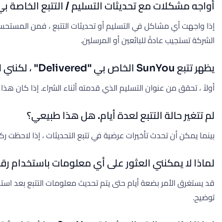
أواجه مشكلات مع تحديثات التسليم / التتبع الخاصة بي
الشركة تستجيب عادةً للبائعين أو المرسلين.
يظهر تتبع SunYou الخاص بي "Delivered" ، لكنني لم أستلم شحنتي. ماذا علي أن أفعل؟
أولاً ، تحقق من عنوان التسليم الذي قدمته أثناء الشراء. إذا كان هذا صحيحًا ، فيرجى التواصل مع بائع AliExpress الخاص بك. يمكنهم ا
لم تتغير حالة التتبع لعدة أيام. هل هذا طبيعي؟
بينما يمكن أن تحدث تأخيرات عرضية في تتبع التحديثات ، إذا لاحظت ركودًا طويلاً ، فاتصل بالب
لماذا لا يمكنني العثور على أي معلومات باستخدام رقم تتبع SunYou ال
توضيح.