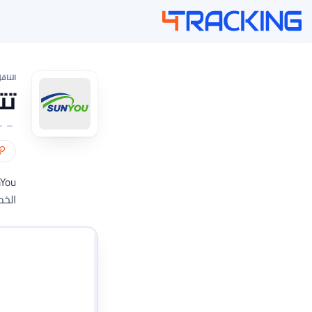
4Tracking
الناق
تتب
الخد
أدخل أرقام التتبع الخا