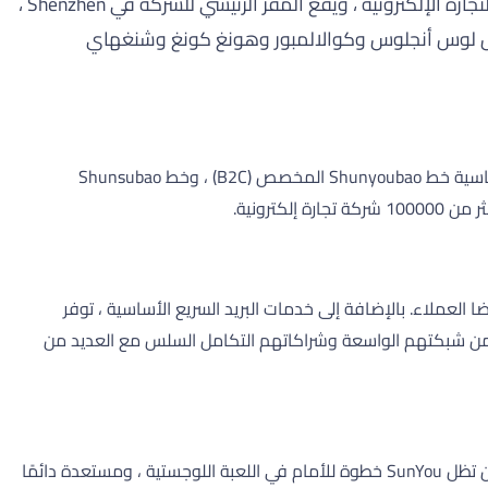
SunYou هي شركة لوجستية رائدة عبر الحدود تأسست في يونيو 2008. متخصصة في الخدمات اللوجستية للتجارة الإلكترونية ، ويقع المقر الرئيسي للشركة في Shenzhen ،
يسي ، تمتلك SunYou فروعًا ومكاتب في مواقع مثل لوس أنجلوس وكوالالمبور وهونغ كونغ وشنغهاي
تكرس الشركة جهودها لتقديم حلول لوجستية عالمية احترافية مصممة خصيصًا لشركات التجارة الإلكترونية عبر الحدود. تشمل منتجاتها الأساسية خط Shunyoubao المخصص (B2C) ، وخط Shunsubao
ن خدماتها باستمرار لضمان أقصى قدر من رضا العملاء. بالإضافة إلى خدمات البريد السريع الأساسية ، توفر
عة. تضمن شبكتهم الواسعة وشراكاتهم التكامل السلس مع العديد من
تعمل Shenzhen ، كمقر SunYou ، كمركز عصبي لجميع عملياتها العالمية. مجهزة بأحدث التقنيات والقوى العاملة الماهرة ، يضمن المقر أن تظل SunYou خطوة للأمام في اللعبة اللوجستية ، ومستعدة دائمًا