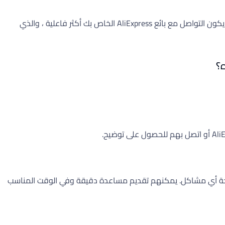
عادة ما تتعامل SunYou مباشرة مع البائعين أو المرسلين بدلاً من المشترين الأفراد. وبالتالي ، للحصول على قرارات أسرع ومعلومات دقيقة ، يكون التواصل مع بائع AliExpress الخاص بك أكثر فاعلية ، والذي
مباشرة هو الطريقة الأكثر فعالية لمعالجة أي مشاكل. يمكنهم تقديم مساعدة دقيقة وفي الوقت المناسب