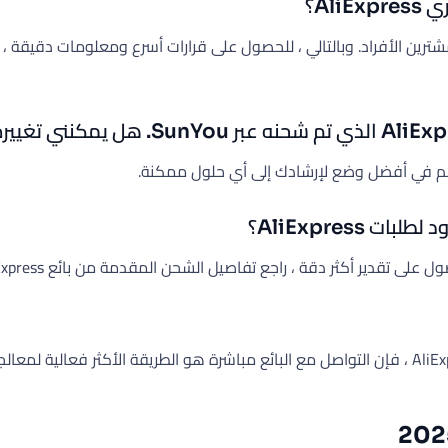
 ، راجع تفاصيل الشحن المقدمة من بائع AliExpress أو اتصل بهم للحصول على توضيح.
تذكر: بالنسبة لمعظم المخاوف المتعلقة بشحنات SunYou من AliExpress ، فإن التواصل مع البائع 