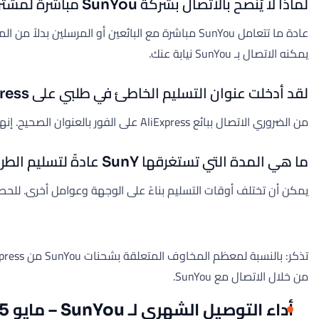
لماذا لا يُنصح بالاتصال بشركة SunYou مباشرة لمشتري AliExpress؟
يمكنه الاتصال بـ SunYou نيابة عنك.
لقد أدخلت عنوان التسليم الخاطئ في طلبي على AliExpress الذي تم شحنه عبر SunYou. هل يمكنني تغييره؟
من الضروري الاتصال ببائع AliExpress على الفور بالعنوان الصحيح. إنهم في أفضل وضع لإرشادك إلى أي حلول ممكنة.
ما هي المدة التي تستغرقها SunY عادةً لتسليم الطرود لطلبات AliExpress؟
يمكن أن تختلف أوقات التسليم بناءً على الوجهة وعوامل أخرى. للحصول على تقدير أكثر دقة
من خلال الاتصال مع SunYou.
أداء التوصيل الشهري لـ SunYou – مايو 2025