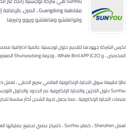
وقوانغتشو وهانغتشو وييوو وغيرها.
المخصص ، و Whale Bird APP (C2C) ، وحزمة Shunyoutong الصغيرة. تتعامل SunYou مع حجم طرد يومي يتجاوز 500000 قطعة وتخدم أكثر من 100000 شركة تجارة إلكترونية.
SunYou حلول التخزين والتجارة الإلكترونية عبر الحدود والحلو
منصات التجارة الإلكترونية ، مما يجعل تجربة الشحن أكثر سلاسة لتجار ا