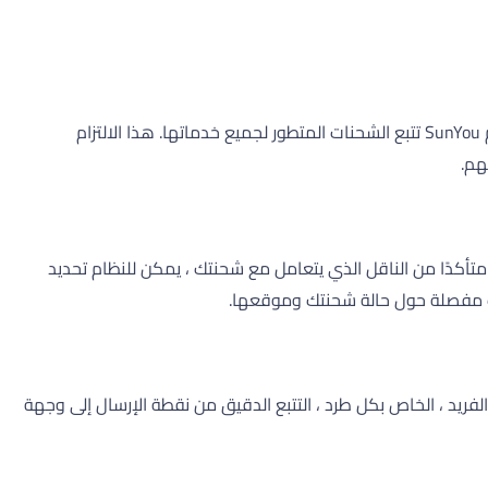
. إدراكًا للحاجة إلى تحديثات في الوقت الفعلي وعملية تسليم شفافة ، تقدم SunYou تتبع الشحنات المتطور لجميع خدماتها. هذا الالتزام
هم.
دخال رقم التتبع الخاص بك في الحقل المخصص ، والنقر فوق الزر "الناقل" ، ثم تحديد "SunYou". إذا لم تكن متأكدًا من الناقل الذي يتعامل مع شحنتك ، يمكن للنظام تحديد
لومات مفصلة حول حالة شحنتك وموقعها.
دية الرقمية ، بدءًا من الأحرف "SY" ، متبوعة بـ 11 إلى 12 رقمًا. يتيح هذا المعرف الفريد ، الخاص بكل طرد ، التتبع الدقيق من نقطة الإرسال إلى وجهة