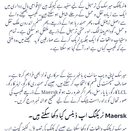
4ٹریکنگ میرسک کی ترسیل کے لیے مفید ہے کیونکہ بین الاقوامی مال برداری میں
ایک سے زیادہ نقل و حمل کے مرحلے شامل ہو سکتے ہیں۔ کھیپ بھیجنے والے
سے اصل ٹرمینل تک، پھر سمندر یا ہوا کے ذریعے، پھر کسٹم، اندرون ملک نقل
و حمل، گودام ہینڈلنگ، اور حتمی ترسیل کے ذریعے منتقل ہو سکتی ہے۔ تمام
دستیاب واقعات کو ایک جگہ پر ٹریک کرنے سے صارفین کو یہ سمجھنے میں مدد ملتی
ہے کہ کھیپ کہاں ہے اور آگے کیا ہو سکتا ہے۔
میرسک اپنی ویب سائٹ پر باخبر رہنے کے سرکاری ٹولز بھی فراہم کرتا ہے۔
صارف شپمنٹ کی قسم کا انتخاب کر سکتے ہیں، جیسے کہ سمندری کارگو، ایئر کارگو،
LCL کارگو، یا پارسل، پھر اگر ضرورت ہو تو Maersk کے ذریعے کھیپ کی
صورتحال کو براہ راست چیک کرنے کے لیے صحیح حوالہ نمبر درج کریں۔
Maersk ٹریکنگ اپ ڈیٹس کیا دکھا سکتے ہیں۔
میرسک ٹریکنگ واقعات کو دکھا سکتا ہے جیسے کہ بکنگ کی تصدیق، کنٹینر گیٹ ان،