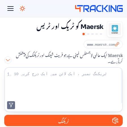
4Tracking
Maersk کو ٹریک اور ٹریس
www.maersk.com
Maersk ایک عالمی لاجسٹکس کمپنی ہے جو فریٹ شپنگ اور ٹریکنگ کی پیشکش
کرتی ہے۔
اپنے ٹریکنگ نمبر درج کریں:
1.
ٹریکنگ