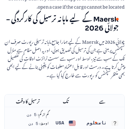
open a case if the cargo cannot be located.
Maersk کے لیے ماہانہ ترسیل کی کارکردگی –
جولائی 2026
جولائی 2026 میں Maersk کے لیے ہمارا جامع ماہانہ ترسیلی رپورٹ صرف ان
شپمنٹس پر مبنی ہے جن کی ترسیل کی تصدیق ہوئی، اور یہ اصل مقام سے منزل
تک کے سب سے تیز، اوسط اور سب سے سست ٹرانزٹ اوقات کی تفصیل
پیش کرتا ہے۔ درست اور قابل اعتماد معلومات کو یقینی بنانے کے لیے ابھی
بھی منتظر شپمنٹس کو رپورٹ سے خارج کیا گیا ہے۔
سے
تک
ترسیل کا وقت
کم از کم:
5 دن
اوسط:
نامعلوم
USA
5 دن