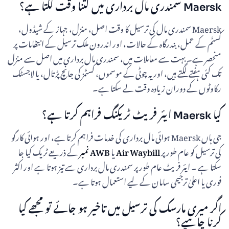
Maersk سمندری مال برداری میں کتنا وقت لگتا ہے؟
Maersk سمندری مال کی ترسیل کا وقت اصل، منزل، جہاز کے شیڈول،
کسٹم کے عمل، بندرگاہ کے حالات، اور اندرون ملک ترسیل کے انتظامات پر
منحصر ہے۔ بہت سے معاملات میں، سمندری مال برداری میں اصل سے منزل
تک کئی ہفتے لگتے ہیں، اور یہ چوٹی کے موسموں، کسٹمز کی جانچ پڑتال، یا لاجسٹک
رکاوٹوں کے دوران زیادہ وقت لے سکتا ہے۔
کیا Maersk ایئر فریٹ ٹریکنگ فراہم کرتا ہے؟
جی ہاں Maersk ہوائی مال برداری کی خدمات فراہم کرتا ہے، اور ہوائی کارگو
کی ترسیل کو عام طور پر
Air Waybill
یا
AWB نمبر
کے ذریعے ٹریک کیا جا
سکتا ہے ۔ ایئر فریٹ عام طور پر سمندری مال برداری سے تیز ہوتا ہے اور اکثر
فوری یا اعلیٰ ترجیحی سامان کے لیے استعمال ہوتا ہے۔
اگر میری مارسک کی ترسیل میں تاخیر ہو جائے تو مجھے کیا
کرنا چاہیے؟