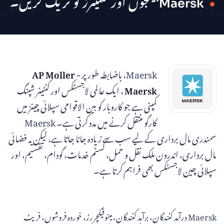
Maersk پیکجوں اور کنٹینرز کو ٹریک کریں۔
Maersk، باضابطہ طور پر
AP Moller -
Maersk
، ایک عالمی لاجسٹکس اور کنٹینر شپنگ
کمپنی ہے جو کاروبار کو بین الاقوامی سپلائی چینز میں
کارگو منتقل کرنے میں مدد کرتی ہے۔ Maersk
سمندری مال برداری کے لیے سب سے زیادہ جانا جاتا ہے، لیکن یہ فضائی
مال برداری، اندرون ملک نقل و حمل، کسٹم خدمات، گودام، تقسیم، اور
سپلائی چین لاجسٹکس بھی فراہم کرتا ہے۔
Maersk درآمد کنندگان، برآمد کنندگان، مینوفیکچررز، خوردہ فروشوں، فریٹ