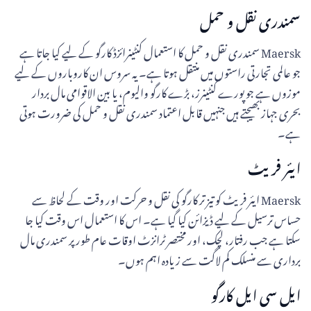
سمندری نقل و حمل
Maersk سمندری نقل و حمل کا استعمال کنٹینرائزڈ کارگو کے لیے کیا جاتا ہے
جو عالمی تجارتی راستوں میں منتقل ہوتا ہے۔ یہ سروس ان کاروباروں کے لیے
موزوں ہے جو پورے کنٹینرز، بڑے کارگو والیوم، یا بین الاقوامی مال بردار
بحری جہاز بھیجتے ہیں جنہیں قابل اعتماد سمندری نقل و حمل کی ضرورت ہوتی
ہے۔
ایئر فریٹ
Maersk ایئر فریٹ کو تیز تر کارگو کی نقل و حرکت اور وقت کے لحاظ سے
حساس ترسیل کے لیے ڈیزائن کیا گیا ہے۔ اس کا استعمال اس وقت کیا جا
سکتا ہے جب رفتار، لچک، اور مختصر ٹرانزٹ اوقات عام طور پر سمندری مال
برداری سے منسلک کم لاگت سے زیادہ اہم ہوں۔
ایل سی ایل کارگو