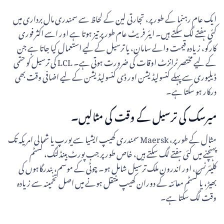
ایک عام رہنما کے طور پر، تجارتی لین کے لحاظ سے سمندری مال برداری میں
کئی ہفتے لگ سکتے ہیں۔ ایئر فریٹ عام طور پر تیز ہوتا ہے اور اسے اکثر فوری
کارگو، زیادہ قیمت والے سامان، یا ترسیل کے لیے استعمال کیا جاتا ہے جن
کے لیے مختصر ٹرانزٹ اوقات کی ضرورت ہوتی ہے۔ LCL کی ترسیل کو حتمی
ڈیلیوری سے پہلے کنسولیڈیشن اور ڈی کنسولیڈیشن کے لیے اضافی وقت بھی
درکار ہو سکتا ہے۔
میرسک کی ترسیل کے وقت کی مثالیں۔
مثال کے طور پر، Maersk سمندری کھیپ ایشیا سے یورپ یا شمالی امریکہ تک
پہنچنے میں کئی ہفتے لگ سکتے ہیں، خاص طور پر جب پورٹ ہینڈلنگ، کسٹم
کلیئرنس، اور اندرون ملک ترسیل شامل ہو۔ چوٹی کے موسم، بندرگاہوں کی
بھیڑ، یا کسٹم معائنہ کے دوران کھیپ منتقل ہونے میں اصل تخمینہ سے زیادہ
وقت لگ سکتا ہے۔