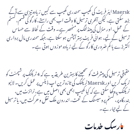
Maersk ایئر فریٹ کی کھیپ سمندری کھیپ سے کہیں زیادہ تیزی سے آگے
بڑھ سکتی ہے، لیکن آخری ترسیل کا وقت اب بھی راستے، کارگو کی قسم، کسٹم
کے عمل، اور منزل کی ہینڈلنگ پر منحصر ہے۔ وقت کے لحاظ سے حساس
ترسیل کے لیے، ہوائی فریٹ بہتر آپشن ہو سکتا ہے، جبکہ سمندری مال برداری
اکثر بڑے یا کم ضروری کارگو کے لیے زیادہ موزوں ہوتی ہے۔
حقیقی ترسیل کی پیشرفت کو سمجھنے کا بہترین طریقہ یہ ہے کہ 4 ٹریکنگ پر شپمنٹ کو
ٹریک کریں اور Maersk ٹریکنگ کی تازہ ترین اپ ڈیٹس پر عمل کریں۔ لائیو
ٹریکنگ یہ دکھا سکتی ہے کہ کیا کھیپ ابھی بھی اصل میں ہے، ٹرانزٹ میں،
بندرگاہ پر، کسٹم پروسیسنگ کے تحت، اندرون ملک نقل و حرکت میں، یا ترسیل
کے لیے تیار ہے۔
مارسک خدمات