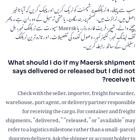
سب سے پہلے، 4 ٹریکنگ پر شپمنٹ کو ٹریک کریں اور چیک کریں کہ آیا تاخیر
اصل میں، ٹرانزٹ میں، کسٹم پر، بندرگاہ پر، یا حتمی ترسیل کے دوران ہے۔ پھر
بیچنے والے، شپپر، فریٹ فارورڈر، یا Maersk سپورٹ سے ٹریکنگ نمبر، بل
آف لیڈنگ نمبر، کنٹینر نمبر، وصول کنندہ کی تفصیلات، اور تازہ ترین ٹریکنگ
اسٹیٹس کے ساتھ رابطہ کریں۔
What should I do if my Maersk shipment
says delivered or released but I did not
receive it?
Check with the seller, importer, freight forwarder,
warehouse, port agent, or delivery partner responsible
for receiving the cargo. For container and freight
shipments, “delivered,” “released,” or “available” may
refer to a logistics milestone rather than a small-parcel
doorstep delivery. Ask the shipper or account holder to