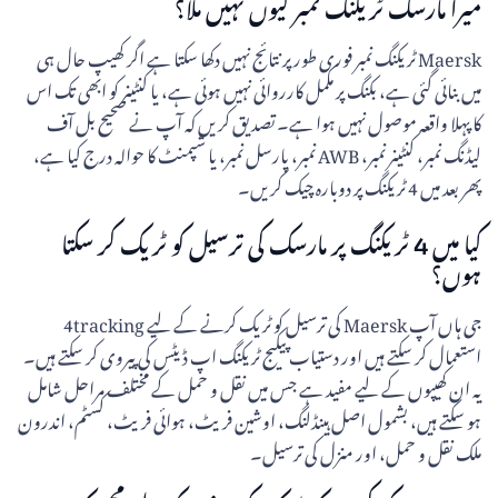
میرا مارسک ٹریکنگ نمبر کیوں نہیں ملا؟
Maersk ٹریکنگ نمبر فوری طور پر نتائج نہیں دکھا سکتا ہے اگر کھیپ حال ہی
میں بنائی گئی ہے، بکنگ پر مکمل کارروائی نہیں ہوئی ہے، یا کنٹینر کو ابھی تک اس
کا پہلا واقعہ موصول نہیں ہوا ہے۔ تصدیق کریں کہ آپ نے صحیح بل آف
لیڈنگ نمبر، کنٹینر نمبر، AWB نمبر، پارسل نمبر، یا شپمنٹ کا حوالہ درج کیا ہے،
پھر بعد میں 4 ٹریکنگ پر دوبارہ چیک کریں۔
کیا میں 4 ٹریکنگ پر مارسک کی ترسیل کو ٹریک کر سکتا
ہوں؟
جی ہاں آپ Maersk کی ترسیل کو ٹریک کرنے کے لیے 4tracking
استعمال کر سکتے ہیں اور دستیاب پیکیج ٹریکنگ اپ ڈیٹس کی پیروی کر سکتے ہیں۔
یہ ان کھیپوں کے لیے مفید ہے جس میں نقل و حمل کے مختلف مراحل شامل
ہو سکتے ہیں، بشمول اصل ہینڈلنگ، اوشین فریٹ، ہوائی فریٹ، کسٹم، اندرون
ملک نقل و حمل، اور منزل کی ترسیل۔