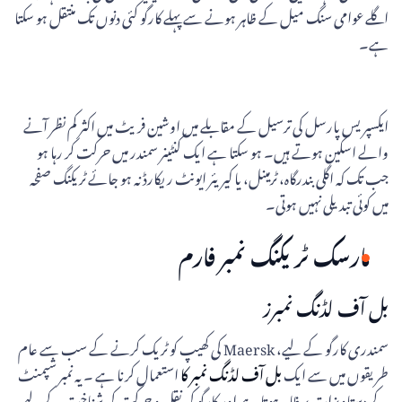
اگلے عوامی سنگ میل کے ظاہر ہونے سے پہلے کارگو کئی دنوں تک منتقل ہو سکتا
ہے۔
ایکسپریس پارسل کی ترسیل کے مقابلے میں اوشین فریٹ میں اکثر کم نظر آنے
والے اسکین ہوتے ہیں۔ ہو سکتا ہے ایک کنٹینر سمندر میں حرکت کر رہا ہو
جب تک کہ اگلی بندرگاہ، ٹرمینل، یا کیریئر ایونٹ ریکارڈ نہ ہو جائے ٹریکنگ صفحہ
میں کوئی تبدیلی نہیں ہوتی۔
مارسک ٹریکنگ نمبر فارم
بل آف لڈنگ نمبرز
سمندری کارگو کے لیے، Maersk کی کھیپ کو ٹریک کرنے کے سب سے عام
طریقوں میں سے ایک
بل آف لڈنگ نمبر کا
استعمال کرنا ہے ۔ یہ نمبر شپمنٹ
کے دستاویزات پر ظاہر ہوتا ہے اور کارگو کی نقل و حرکت کی شناخت کے لیے