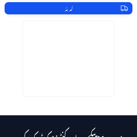
کیریئر