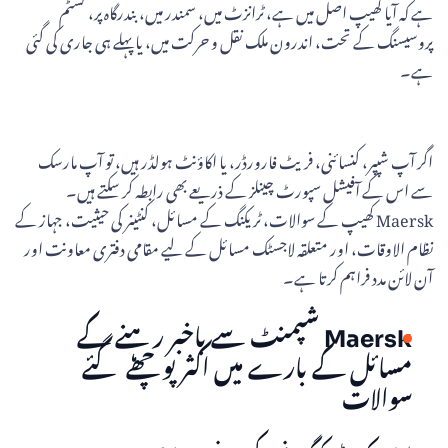
ہے کہ آیا کھیپ اصل میں ہے، ٹرانزٹ میں، سمندر میں، بندرگاہ پر، کسٹم
پروسیسنگ کے تحت، اندرون ملک نقل و حرکت میں، یا پہلے ہی جاری کی گئی
ہے۔
اگر آپ شپپر، کنسائنی، فریٹ فارورڈر، یا اکاؤنٹ ہولڈر ہیں، تو آپ مارسک
سے اس کے آفیشل سپورٹ چینلز کے ذریعے بھی رابطہ کر سکتے ہیں۔
Maersk کھیپ کے سوالات، ٹریکنگ کے مسائل، کنٹینر کی حیثیت، جہاز کے
نظام الاوقات، اور متعلقہ لاجسٹک مسائل کے لیے مقامی دفتری معاونت اور
آن لائن مدد فراہم کرتا ہے۔
Maersk شپمنٹ سے باخبر رہنے کے
مسائل کے بارے میں اکثر پوچھے گئے
سوالات