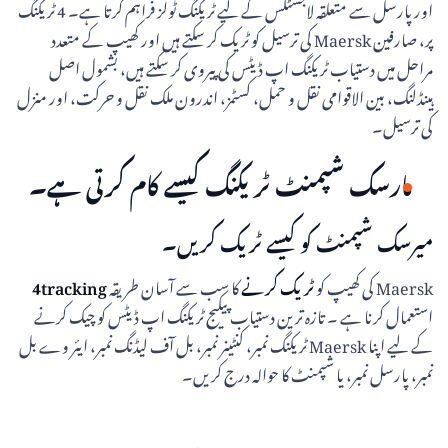
اور پارسل سے متعلقہ لاجسٹکس کے لیے ٹریکنگ ٹولز فراہم کرتا ہے۔ 4 ٹریکنگ
پر، صارفین Maersk کی ترسیل کو ٹریک کر سکتے ہیں اور کھیپ کے متعدد
مراحل میں دستیاب ٹریکنگ اپ ڈیٹس کی پیروی کر سکتے ہیں، بشمول اصل
ہینڈلنگ، بین الاقوامی نقل و حمل، کسٹمز، اندرون ملک نقل و حرکت، اور منزل
کی ترسیل۔
مارسک شپمنٹ ٹریکنگ کیسے کام کرتی ہے۔
میرسک شپمنٹ کو کیسے ٹریک کریں۔
Maersk کی کھیپ کو
ٹریک کرنے
کا سب سے آسان طریقہ
4tracking
استعمال کرنا ہے ۔ تازہ ترین دستیاب پیکیج ٹریکنگ اپ ڈیٹس کو چیک کرنے
کے لیے اپنا Maersk ٹریکنگ نمبر، کنٹینر نمبر، بل آف لیڈنگ نمبر، ایئر وے بل
نمبر، پارسل نمبر، یا شپمنٹ کا حوالہ درج کریں۔