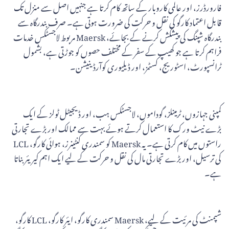
فارورڈرز، اور عالمی کاروبار کے ساتھ کام کرتا ہے جنہیں اصل سے منزل تک
قابل اعتماد کارگو کی نقل و حرکت کی ضرورت ہوتی ہے۔ صرف بندرگاہ سے
بندرگاہ شپنگ کی پیشکش کرنے کے بجائے، Maersk مربوط لاجسٹکس خدمات
فراہم کرتا ہے جو کھیپ کے سفر کے مختلف حصوں کو جوڑتی ہے، بشمول
ٹرانسپورٹ، اسٹوریج، کسٹمز، اور ڈیلیوری کوآرڈینیشن۔
کمپنی جہازوں، ٹرمینلز، گوداموں، لاجسٹکس ہب، اور ڈیجیٹل ٹولز کے ایک
بڑے نیٹ ورک کا استعمال کرتے ہوئے بہت سے ممالک اور بڑے تجارتی
راستوں میں کام کرتی ہے۔ یہ Maersk کو سمندری کنٹینرز، ہوائی کارگو، LCL
کی ترسیل، اور بڑے تجارتی مال کی نقل و حرکت کے لیے ایک اہم کیریئر بناتا
ہے۔
شپمنٹ کی مرئیت کے لیے، Maersk سمندری کارگو، ایئر کارگو، LCL کارگو،