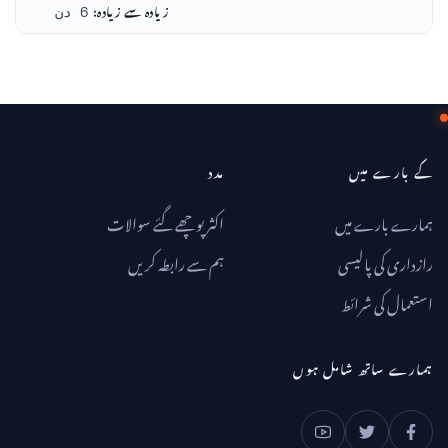
نامعلوم
ریاست ہائے متحدہ امریکا
زیادہ سے زیادہ:
6 دن
کے بارے میں
مدد
ہمارے بارے میں
اکثر پوچھے گئے سوالات
رازداری کی پالیسی
ہم سے رابطہ کریں
استعمال کی شرائط
ہمارے ساتھ شامل ہوں