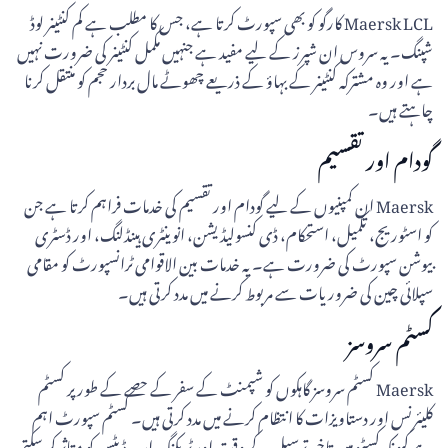
Maersk LCL کارگو کو بھی سپورٹ کرتا ہے، جس کا مطلب ہے کم کنٹینر لوڈ
شپنگ۔ یہ سروس ان شپرز کے لیے مفید ہے جنہیں مکمل کنٹینر کی ضرورت نہیں
ہے اور وہ مشترکہ کنٹینر کے بہاؤ کے ذریعے چھوٹے مال بردار حجم کو منتقل کرنا
چاہتے ہیں۔
گودام اور تقسیم
Maersk ان کمپنیوں کے لیے گودام اور تقسیم کی خدمات فراہم کرتا ہے جن
کو اسٹوریج، تکمیل، استحکام، ڈی کنسولیڈیشن، انوینٹری ہینڈلنگ، اور ڈسٹری
بیوشن سپورٹ کی ضرورت ہے۔ یہ خدمات بین الاقوامی ٹرانسپورٹ کو مقامی
سپلائی چین کی ضروریات سے مربوط کرنے میں مدد کرتی ہیں۔
کسٹم سروسز
Maersk کسٹم سروسز گاہکوں کو شپمنٹ کے سفر کے حصے کے طور پر کسٹم
کلیئرنس اور دستاویزات کا انتظام کرنے میں مدد کرتی ہیں۔ کسٹم سپورٹ اہم
ہے کیونکہ کسٹمز میں تاخیر ترسیل کے وقت اور ٹریکنگ اپ ڈیٹس کو متاثر کر سکتی