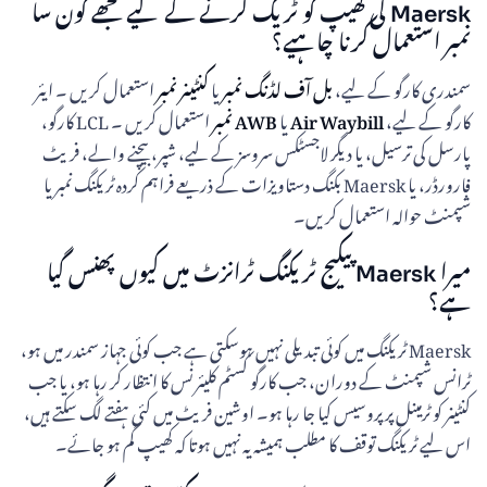
Maersk کی کھیپ کو ٹریک کرنے کے لیے مجھے کون سا
نمبر استعمال کرنا چاہیے؟
سمندری کارگو کے لیے،
بل آف لڈنگ نمبر
یا
کنٹینر نمبر
استعمال کریں ۔ ایئر
کارگو کے لیے،
Air Waybill
یا
AWB نمبر
استعمال کریں ۔ LCL کارگو،
پارسل کی ترسیل، یا دیگر لاجسٹکس سروسز کے لیے، شپر، بیچنے والے، فریٹ
فارورڈر، یا Maersk بکنگ دستاویزات کے ذریعے فراہم کردہ ٹریکنگ نمبر یا
شپمنٹ حوالہ استعمال کریں۔
میرا Maersk پیکیج ٹریکنگ ٹرانزٹ میں کیوں پھنس گیا
ہے؟
Maersk ٹریکنگ میں کوئی تبدیلی نہیں ہوسکتی ہے جب کوئی جہاز سمندر میں ہو،
ٹرانس شپمنٹ کے دوران، جب کارگو کسٹم کلیئرنس کا انتظار کر رہا ہو، یا جب
کنٹینر کو ٹرمینل پر پروسیس کیا جا رہا ہو۔ اوشین فریٹ میں کئی ہفتے لگ سکتے ہیں،
اس لیے ٹریکنگ توقف کا مطلب ہمیشہ یہ نہیں ہوتا کہ کھیپ گم ہو جائے۔