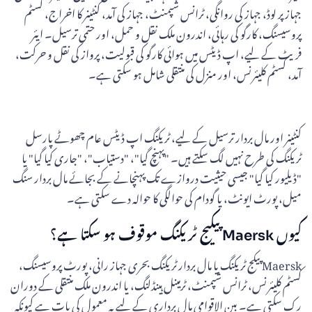
جہاز پر لوڈ، جہاز کی روانگی، ٹرانس شپمنٹ، جہاز کی آمد، کنٹینر کا اخراج، کسٹم
پروسیسنگ، کارگو کی رہائی، اندرون ملک نقل و حمل، اور حتمی ترسیل۔ ایئر
فریٹ کے لیے، اپ ڈیٹس میں ہوائی کارگو کی قبولیت، پرواز کی نقل و حرکت،
آمد، کسٹم کلیئرنس، اور منزل کی منتقلی شامل ہو سکتی ہے۔
کنٹینر اور مال بردار ترسیل کے لیے، ٹریکنگ اپ ڈیٹس عام چھوٹے پارسل
ٹریکنگ کی طرح نہیں لگ سکتے ہیں۔ "پہنچ گیا"، "دستیاب"، "جاری کیا گیا" یا
"ڈیلیور کیا گیا" جیسی حیثیت دروازے تک پہنچانے کے بجائے مال بردار سنگ
میل، پورٹ ایونٹ، یا گودام کی حوالگی کا حوالہ دے سکتی ہے۔
کیوں Maersk پیکیج ٹریکنگ موقوف ہو سکتا ہے؟
Maersk پیکج ٹریکنگ یا مال بردار ٹریکنگ بحری جہاز رانی، پورٹ پروسیسنگ،
کسٹم کلیئرنس، ٹرانس شپمنٹ، ٹرمینل ہینڈلنگ، یا اندرون ملک منتقلی کے دوران
رک سکتی ہے۔ بین الاقوامی مال برداری کے لیے یہ معمول کی بات ہے کیونکہ