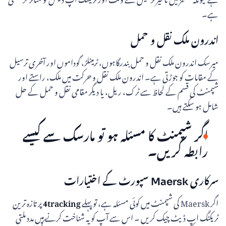
ہے۔
اندرون ملک نقل و حمل
میرسک اندرون ملک نقل و حمل بندرگاہوں، ٹرمینلز، گوداموں اور آخری ترسیل
کے مقامات کو جوڑتی ہے۔ اندرون ملک نقل و حرکت میں ملک، راستے اور
شپمنٹ کی قسم کے لحاظ سے ٹرک، ریل، یا دیگر مقامی نقل و حمل کے حل
شامل ہو سکتے ہیں۔
اگر شپمنٹ کا مسئلہ ہو تو مارسک سے کیسے
رابطہ کریں۔
سرکاری Maersk سپورٹ کے اختیارات
اگر Maersk کی شپمنٹ میں کوئی مسئلہ ہے، تو پہلے
4tracking
پر تازہ ترین
ٹریکنگ اپ ڈیٹ چیک کریں ۔ اس سے آپ کو یہ شناخت کرنے میں مدد ملتی