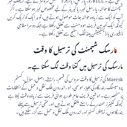
شپمنٹ کا حوالہ، پارسل نمبر، یا کیریئر کے لیے مخصوص نمبر ہو سکتا ہے۔ اگر
آپ کو ایک سے زیادہ حوالہ جات موصول ہوتے ہیں، تو ہر ایک کو ٹریک کریں
کیونکہ ایک نمبر مین فریٹ موومنٹ سے تعلق رکھتا ہے جبکہ دوسرا مقامی
ڈیلیوری یا ڈیسٹینیشن ہینڈلنگ اسٹیج سے تعلق رکھتا ہے۔
مارسک شپمنٹ کی ترسیل کا وقت
مارسک کی ترسیل میں کتنا وقت لگ سکتا ہے۔
Maersk کی ترسیل کا وقت سروس کی قسم، راستے، اصل، منزل، کسٹم
پروسیسنگ، بندرگاہ کی بھیڑ، موسمی، اور اندرون ملک نقل و حمل کے انتظامات
پر منحصر ہے۔ اوشین فریٹ عام طور پر ہوائی فریٹ سے زیادہ وقت لیتا ہے
کیونکہ کنٹینرز سمندر کے راستے منتقل ہوتے ہیں اور حتمی ترسیل سے پہلے
بندرگاہوں، ٹرمینلز، کسٹمز اور اندرون ملک نقل و حمل سے گزر سکتے ہیں۔