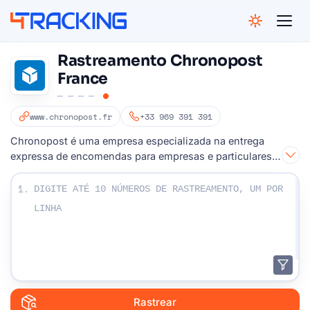
4Tracking
Rastreamento Chronopost
France
www.chronopost.fr
+33 969 391 391
Chronopost é uma empresa especializada na entrega
expressa de encomendas para empresas e particulares
em França
Digite seus números de rastreamento:
1.
Rastrear