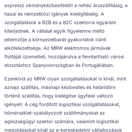
expressz okmánykézbesítéstől a nehéz áruszállításig, a
hazai és nemzetközi igények kielégítéséig. A
szolgáltatások a B2B és a B2C szektorra egyaránt
kiterjednek. A vállalat egyik figyelemre méltó
jellemzője a környezetbarát gyakorlatok iránti
elkötelezettsége. Az MRW elektromos járművek
flottáját üzemelteti, hozzájárulva a fenntartható városi
elosztáshoz Spanyolországban és Portugáliában.
Ezenkívül az MRW olyan szolgáltatásokat is kínál, mint
aznapi szállítás, másnapi kézbesítés és határidőre
történő szállítás, hogy kielégítse ügyfelei változó
igényeit. A cég fordított logisztikai szolgáltatásokat,
hőmérséklet-szabályozott szállítmányokat az
egészségügyi szektor számára, valamint logisztikai
megoldásokat kínál az e-kereskedelmi vállalkozások