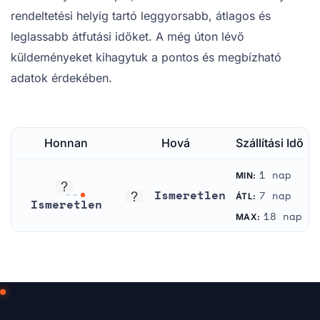
rendeltetési helyig tartó leggyorsabb, átlagos és
leglassabb átfutási időket. A még úton lévő
küldeményeket kihagytuk a pontos és megbízható
adatok érdekében.
Honnan
Hová
Szállítási Idő
1 nap
MIN:
Ismeretlen
7 nap
ÁTL:
Ismeretlen
Ismeretlen
18 nap
MAX:
Ismeretlen