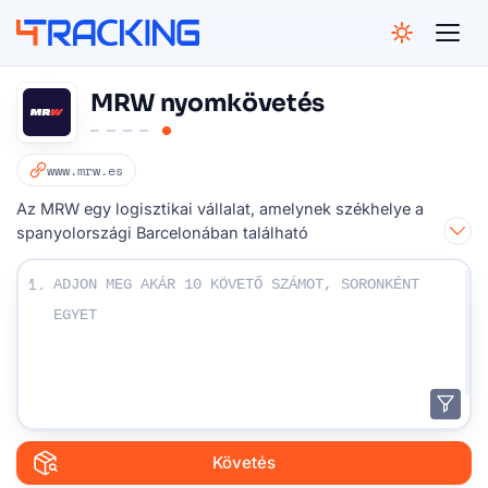
4Tracking
MRW nyomkövetés
www.mrw.es
Az MRW egy logisztikai vállalat, amelynek székhelye a
spanyolországi Barcelonában található
Írja be a követési számát:
1.
Követés