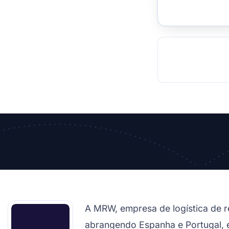
TOCKHOLM
ISTANBUL
JOHANNESBURG
MOSCOW
DUBAI
MUMBAI
SINGAPOR
BEI
RT
A MRW, empresa de logística de re
abrangendo Espanha e Portugal, e