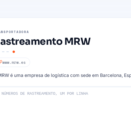
ANSPORTADORA
astreamento MRW
www.mrw.es
MRW é uma empresa de logística com sede em Barcelona, ​​Es
os de rastreamento: