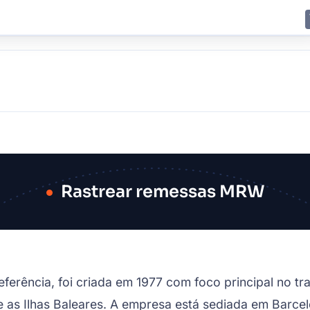
E
JING
SHANGHAI
TOKYO
SYDNEY
Rastrear remessas MRW
ferência, foi criada em 1977 com foco principal no tra
 as Ilhas Baleares. A empresa está sediada em Barce