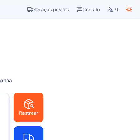
Serviços postais
Contato
PT
panha
Rastrear