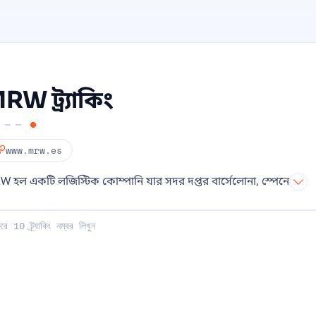
RW ট্র্যাকিং
www.mrw.es
 হল একটি লজিস্টিক কোম্পানি যার সদর দপ্তর বার্সেলোনা, স্পেনে
লিখুন: