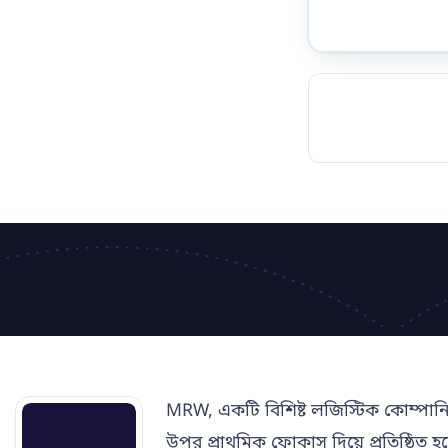
TOCKHOLM
ISTANBUL
JOHANNESBURG
MOSCOW
DUBAI
MUMBAI
SINGAPOR
BEI
RT
MRW, একটি বিশিষ্ট লজিস্টিক কোম্পানি,
উপর প্রাথমিক ফোকাস দিয়ে প্রতিষ্ঠিত 