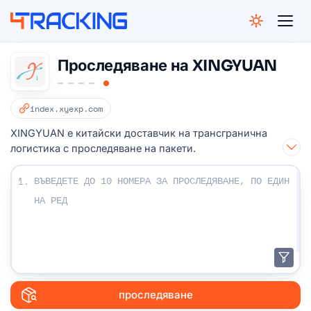
4Tracking
Проследяване на XINGYUAN
index.xyexp.com
XINGYUAN е китайски доставчик на трансгранична
логистика с проследяване на пакети.
Въведете своите проследяващи номера:
1.
проследяване