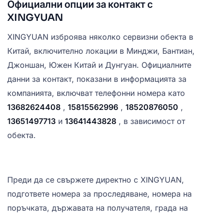
Официални опции за контакт с
XINGYUAN
XINGYUAN изброява няколко сервизни обекта в
Китай, включително локации в Минджи, Бантиан,
Джоншан, Южен Китай и Дунгуан. Официалните
данни за контакт, показани в информацията за
компанията, включват телефонни номера като
13682624408
,
15815562996
,
18520876050
,
13651497713
и
13641443828
, в зависимост от
обекта.
Преди да се свържете директно с XINGYUAN,
подгответе номера за проследяване, номера на
поръчката, държавата на получателя, града на