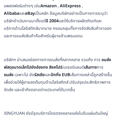
แพลตฟอร์มต่างๆ เช่น
Amazon
,
AliExpress
,
Alibaba
และ
eBay
เป็นหลัก ข้อมูลบริษัทอย่างเป็นทางการระบุว่า
บริษัทดำเนินงานมาตั้งแต่
ปี 2004
และให้บริการผลิตภัณฑ์และ
บริการด้านโลจิสติกส์มากมาย ครอบคลุมทั้งการจัดส่งสินค้าขาออก
และการขนส่งสินค้าคืนสำหรับผู้ขายข้ามพรมแดน
บริษัทฯ นำเสนอช่องทางการขนส่งที่หลากหลาย รวมถึง การ
ขนส่ง
พัสดุขนาดเล็กไปยังฮ่องกง สิงคโปร์
เนเธอร์แลนด์
เส้นทาง
การ
ขนส่ง
เฉพาะไป ยัง
รัสเซีย
และ
ปักกิ่ง EUB
เส้นทางเหล่านี้ถูกสร้างขึ้น
เพื่อช่วยให้ผู้ขายลดต้นทุนด้านโลจิสติกส์ ปรับปรุงประสิทธิภาพการ
จัดส่ง และเข้าถึงตลาดต่างประเทศได้มากขึ้น
XINGYUAN ยังมีจุดบริการโดยตรงหลายแห่งในจีนแผ่นดินใหญ่