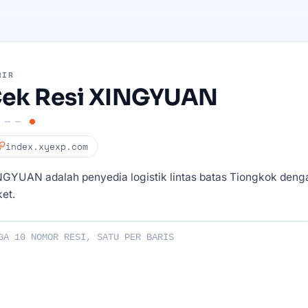
RIR
ek Resi XINGYUAN
index.xyexp.com
NGYUAN adalah penyedia logistik lintas batas Tiongkok deng
et.
esi Anda: