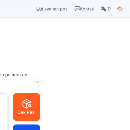
Layanan pos
Kontak
ID
an pelacakan
Cek Resi