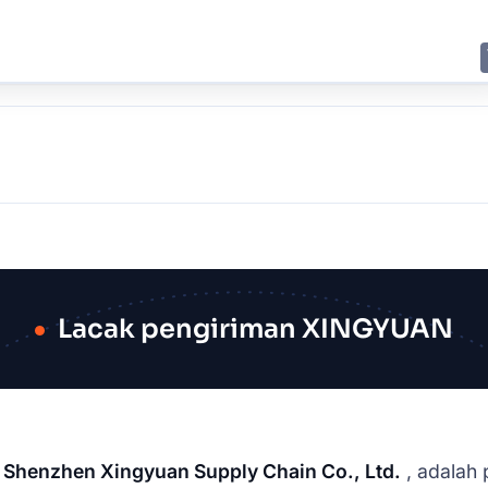
E
JING
SHANGHAI
TOKYO
SYDNEY
Lacak pengiriman XINGYUAN
i
Shenzhen Xingyuan Supply Chain Co., Ltd.
, adalah 