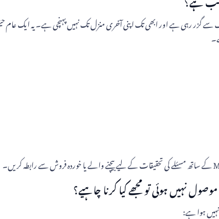
ے گزر رہی ہے اور ابھی تک اپنی آخری منزل تک نہیں پہنچی ہے۔ یہ ایک عام حیثیت
ے۔
موصول نہیں ہوئی تو مجھے کیا کرنا چاہیے؟
نہیں ہوا ہے: