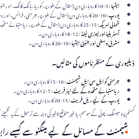
ایشیا
: 5-10 کاروباری دن (مثال کے طور پر، کوریا، ہانگ کانگ، اور جنوب مشرقی ایشیا میں ترسیل)
یورپ
: 10-20 کاروباری دن (مثال کے طور پر، جرمنی، فرانس، اور برطانیہ کو ترسیل)۔
شمالی امریکہ
: 15-25 کاروباری دن (مثال کے طور پر، ریاستہائے متحدہ اور کینیڈا میں ترسیل)۔
آسٹریلیا اور نیوزی لینڈ
: 12-18 کاروباری دن۔
مشرق وسطی اور جنوبی ایشیا
: 10-20 کاروباری دن۔
ڈیلیوری کے منظرناموں کی مثالیں۔
جرمنی کو ایل سی ایل شپمنٹ
: 10-15 کاروباری دن۔
ریاستہائے متحدہ کے لئے ایئر فریٹ
: 7-12 کاروباری دن۔
یورپ کے لیے ریل فریٹ
: 15-20 کاروباری دن۔
کسٹم پروسیسنگ، چوٹی کے موسم، یا غیر متوقع تاخیر کی وجہ سے ترسیل کے یہ تخمینے 
شپمنٹ کے مسائل کے لیے مینگٹو سے کیسے راب