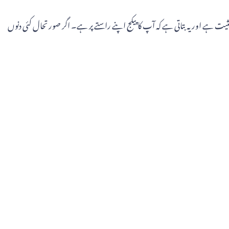
 ہے اور یہ بتاتی ہے کہ آپ کا پیکج اپنے راستے پر ہے۔ اگر صورتحال کئی دنوں