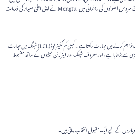
مہارت رکھتی ہے۔ "دیانتداری کے ذریعے اعتماد، پیشہ ورانہ مہارت کے ذریعے آسانی، اور دیکھ بھال کے ذریعے آرام" کے اپنے سروس اصولوں کی رہنمائی میں، Mengtu نے اپنی اعلیٰ معیار کی خدمات
Mengtu اہم عالمی خطوں بشمول کوریا، ہانگ کانگ، تائیوان، جنوب مشرقی ایشیا، یورپ، مشرق وسطیٰ، جنوبی ایشیا، شمالی امریکہ اور آسٹریلیا میں مال برداری کی خدمات فراہم کرنے میں مہارت رکھتا ہے۔ کمپنی کم کنٹینر لوڈ (LCL) شپنگ میں مہارت
ٹینر لوڈ (FCL)، ریل فریٹ، ایئر فریٹ، اور امپورٹ سروسز کو تیزی سے بڑھایا ہے، اور معروف شپنگ اور ایئر لائن کمپنیوں کے ساتھ مضبوط