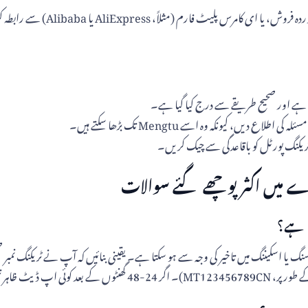
شپمنٹ سے متعلق کسی بھی تشویش ک
ست ہے اور صحیح طریقے سے درج کیا گیا ہے۔
طلاع دیں، کیونکہ وہ اسے Mengtu تک بڑھا سکتے ہیں۔
کنگ پورٹل کو باقاعدگی سے چیک کریں۔
 ظاہر نہیں ہوتا ہے، تو مدد کے لیے بیچنے والے یا خوردہ فروش سے رابطہ کریں۔