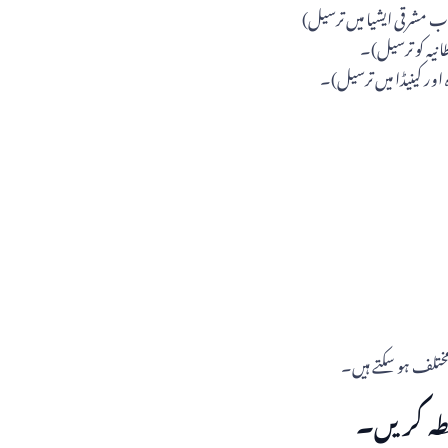
مختلف ہو سکتے ہیں۔
طہ کریں۔