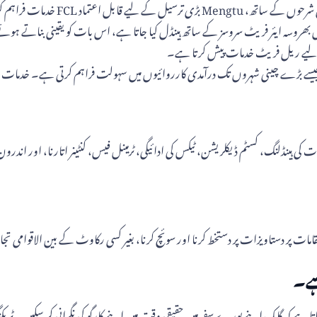
ل اعتماد FCL خدمات فراہم کرتا ہے۔
بل بھروسہ ایئر فریٹ سروسز کے ساتھ ہینڈل کیا جاتا ہے، اس بات کو یقینی بناتے ہوئ
کے لیے ریل فریٹ خدمات پیش کرتا ہے۔
ئی جیسے بڑے چینی شہروں تک درآمدی کارروائیوں میں سہولت فراہم کرتی ہے۔ خدمات می
ات کی ہینڈلنگ، کسٹم ڈیکلریشن، ٹیکس کی ادائیگی، ٹرمینل فیس، کنٹینر اتارنا، اور اند
ہے۔