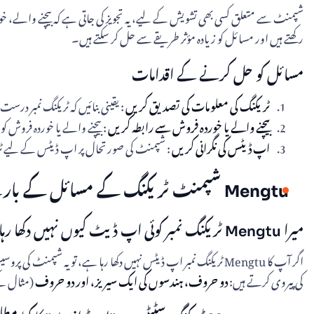
رکھتے ہیں اور مسائل کو زیادہ مؤثر طریقے سے حل کر سکتے ہیں۔
مسائل کو حل کرنے کے اقدامات
ٹریکنگ کی معلومات کی تصدیق کریں
: یقینی بنائیں کہ ٹریکنگ نمبر در
بیچنے والے یا خوردہ فروش سے رابطہ کریں
: بیچنے والے یا خوردہ فروش کو مسئلہ کی ا
اپ ڈیٹس کی نگرانی کریں
: شپمنٹ کی صورتحال پر اپ ڈیٹس کے لیے ٹری
Mengtu شپمنٹ ٹریکنگ کے مسائل کے بارے میں اکثر پوچھے گئے سوالات
میرا Mengtu ٹریکنگ نمبر کوئی اپ ڈیٹ کیوں نہیں دکھا رہا ہے؟
کی پیروی کرتے ہیں:
دو حروف، ہندسوں کی ایک سیریز، اور دو حروف
(مثال کے طور پر، MT123456789CN)۔ اگر 24-48 گھنٹوں کے بعد کوئی اپ ڈیٹ