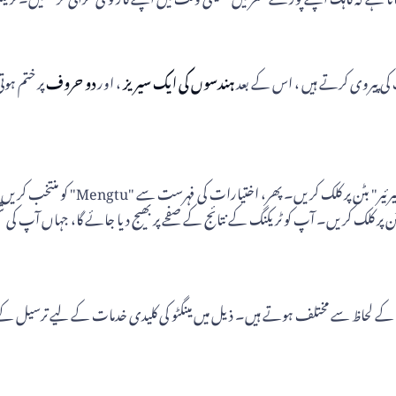
 پیروی کرتے ہیں ، اس کے بعد
ہندسوں کی ایک سیریز
، اور
دو حروف
پر ختم ہوت
مینگٹو شپمنٹ کو ٹریک کرنے کے لیے، اپنا ٹ
 کلک کریں۔ آپ کو ٹریکنگ کے نتائج کے صفحے پر بھیج دیا جائے گا، جہاں آپ کی ش
 کے لحاظ سے مختلف ہوتے ہیں۔ ذیل میں مینگٹو کی کلیدی خدمات کے لیے ترسیل کے 