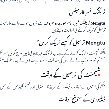
ٹریکنگ نمبر فارمیٹس
Mengtu ٹریکنگ نمبرز عام طور پر دو حروف
سے شروع ہونے والے فارمیٹ کی
ترسیل کو ٹریک کرنے کی اجازت دیتے ہیں۔
Mengtu ترسیل کو کیسے ٹریک کریں؟
سسٹم خود بخود آپ کے لیے اس کی شناخت کر سکتا ہے۔ اس کے بعد، "ٹریک" بٹن پر
شپمنٹ کی ترسیل کے وقت
مینگٹو کی ترسیل کے اوقات شپنگ کے طریقہ کار، منزل اور کسٹم کلیئرنس کے عمل
ڈیلیوری کے متوقع اوقات