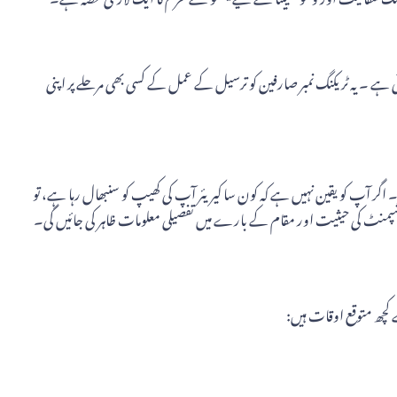
ی ہے ۔ یہ ٹریکنگ نمبر صارفین کو ترسیل کے عمل کے کسی بھی مرحلے پر اپنی
ریکنگ نمبر نامزد فیلڈ میں درج کریں اور "کیرئیر" بٹن پر کلک کریں۔ پھر، اختیارات کی فہرست سے "Mengtu" کو منتخب کریں۔ اگر آپ کو یقین نہیں ہے کہ کون سا کیریئر آپ کی کھیپ کو سنبھال رہا ہے، تو
پمنٹ کی حیثیت اور مقام کے بارے میں تفصیلی معلومات ظاہر کی جائیں گی۔
کچھ متوقع اوقات ہیں: