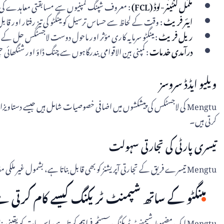
مکمل کنٹینر-لوڈ (FCL)
: معروف شپنگ کمپنیوں سے مسابقتی معاہدے کی شرحوں کے ساتھ، Mengtu بڑی ترسیل کے لیے قاب
ایئر فریٹ
: وقت کے لحاظ سے حساس ترسیل کو مینگٹو کی تیز رفتار اور قا
ریل فریٹ
: مینگٹو سرمایہ کاری مؤثر اور ماحول دوست لاجسٹکس حل 
درآمدی خدمات
: کمپنی بین الاقوامی بندرگاہوں سے چنگ ڈاؤ اور شنگھا
ویلیو ایڈڈ سروسز
Mengtu کی لاجسٹکس کی پیشکشوں میں اضافی خصوصیات شامل ہیں جیسے دستاویز
کرتی ہیں۔
تیسری پارٹی کی تجارتی سہولت
Mengtu تیسرے فریق کے تجارتی آپریشنز کو بھی قابل بناتا ہے، بشمول غیر ملکی مقامات پر دستاویزات پر دستخط کرنا اور سوئچ کرنا، بغیر کسی رکاوٹ کے بین الاقوامی تجارتی عمل کو یقینی بنانا۔
مینگٹو کے ساتھ شپمنٹ ٹریکنگ کیسے کام کرتی 
Mengtu ایک مضبوط شپمنٹ ٹریکنگ سسٹم فراہم کرتا ہے، اس بات کو یقینی بناتا ہے کہ گاہک اپنے پورے سفر میں حقیقی وقت میں اپنے کارگو کی نگرانی کر سکیں۔ ٹریکنگ شفافیت اور وشوسنییتا کے لیے مینگٹو کے عزم کا ایک لازمی حصہ ہے۔