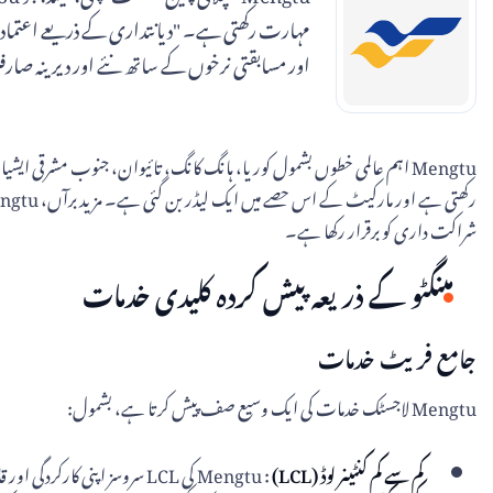
اور مسابقتی نرخوں کے ساتھ نئے اور دیرینہ صار
شراکت داری کو برقرار رکھا ہے۔
مینگٹو کے ذریعہ پیش کردہ کلیدی خدمات
جامع فریٹ خدمات
Mengtu لاجسٹک خدمات کی ایک وسیع صف پیش کرتا ہے، بشمول:
کم سے کم کنٹینر لوڈ (LCL)
: Mengtu کی LCL سروسز اپنی کارکردگی اور قابل استطاعت کے لیے مشہور ہیں، جو انہیں چھوٹی شپمنٹ کی ضروریات والے کاروباروں کے لیے ایک مقبول انتخاب بناتی ہیں۔