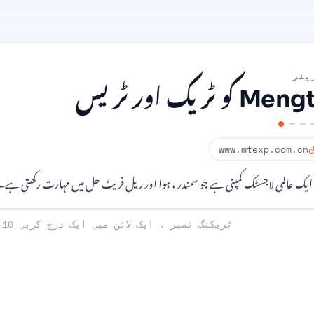
یئر
M کو ٹریک اور ٹریس
www.mtexp.com.cn
و ایک عالمی لاجسٹک کمپنی ہے جو سمندر ، ہوا اور ریل فریٹ حل میں مہارت رکھتی ہے۔
: