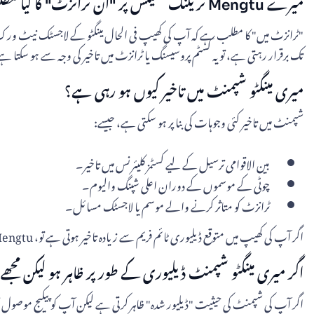
میرے Mengtu ٹریکنگ سٹیٹس پر "ان ٹرانزٹ" کا کیا مطلب ہے؟
"ٹرانزٹ میں" کا مطلب ہے کہ آپ کی کھیپ فی الحال مینگٹو کے لاجسٹک نیٹ ورک س
تک برقرار رہتی ہے، تو یہ کسٹم پروسیسنگ یا ٹرانزٹ میں تاخیر کی وجہ سے ہو سکتا ہ
میری مینگٹو شپمنٹ میں تاخیر کیوں ہو رہی ہے؟
شپمنٹ میں تاخیر کئی وجوہات کی بنا پر ہو سکتی ہے، جیسے:
بین الاقوامی ترسیل کے لیے کسٹمز کلیئرنس میں تاخیر۔
چوٹی کے موسموں کے دوران اعلی شپنگ والیوم۔
ٹرانزٹ کو متاثر کرنے والے موسم یا لاجسٹک مسائل۔
اگر آپ کی کھیپ میں متوقع ڈیلیوری ٹائم فریم سے زیادہ تاخیر ہوتی ہے تو، Mengtu کے ساتھ مسئلے کی تحقیقات کے لیے بیچنے والے یا خوردہ فروش سے رابطہ کریں۔
اگر میری مینگٹو شپمنٹ ڈیلیوری کے طور پر ظاہر ہو لیکن مجھے 
اگر آپ کی شپمنٹ کی حیثیت "ڈیلیور شدہ" ظاہر کرتی ہے لیکن آپ کو پیکیج موصول 