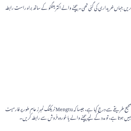
ے لیے، یہ تجویز کی جاتی ہے کہ بیچنے والے، خوردہ فروش، یا ای کامرس پلیٹ فارم (مثلاً، AliExpress یا Alibaba) سے رابطہ کریں جہاں خریداری کی گئی تھی۔ بیچنے والے اکثر مینگٹو کے ساتھ براہ راست رابطہ
اگر آپ کا Mengtu ٹریکنگ نمبر اپ ڈیٹس نہیں دکھا رہا ہے، تو یہ شپمنٹ کی پروسیسنگ یا اسکیننگ میں تاخیر کی وجہ سے ہو سکتا ہے۔ یقینی بنائیں کہ آپ نے ٹریکنگ نمبر صحیح طریقے سے درج کیا ہے، جیسا کہ Mengtu ٹریکنگ نمبرز عام طور پر فارمیٹ