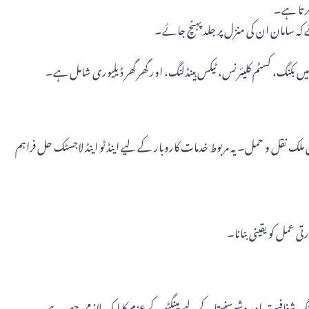
ے کہ سامان ان کی منزل پر جلد پہنچ جائے۔
ں بکنگ، کسٹم کلیئرنس، ٹیکس ہینڈلنگ، اور گھر گھر ڈیلیوری شامل ہے۔
رون ملک نقل و حمل۔ یہ مربوط خدمات کاروبار کے لیے اینڈ ٹو اینڈ لاجسٹک حل فراہم