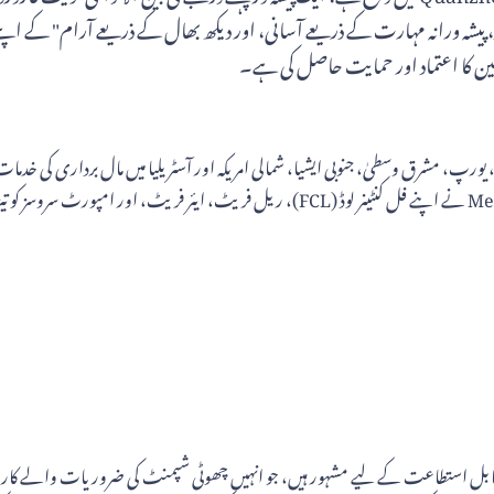
فین کا اعتماد اور حمایت حاصل کی ہے۔
رکھتی ہے اور مارکیٹ کے اس حصے میں ایک لیڈر بن گئی ہے۔ مزید برآں، Mengtu نے اپنے فل کن