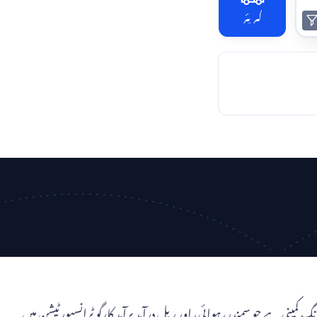
کیریئر
 بین الاقوامی فریٹ فارورڈنگ کمپنی ہے جو سمندر، ہوائی، اور ریل درآمد برآمد کارگو ٹرانسپورٹیشن میں