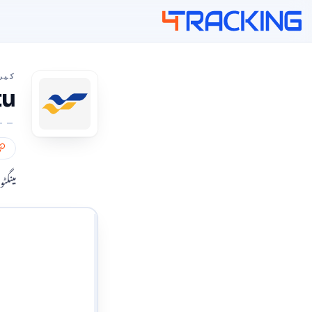
4Tracking
کیر
engtu
مینگٹ
اپنے ٹریکنگ نمبر درج کریں