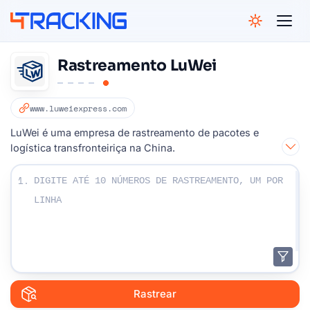
4Tracking
Rastreamento LuWei
www.luweiexpress.com
LuWei é uma empresa de rastreamento de pacotes e
logística transfronteiriça na China.
Digite seus números de rastreamento:
1.
Rastrear