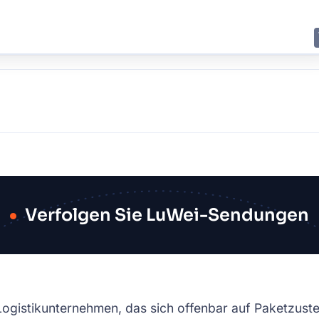
E
JING
SHANGHAI
TOKYO
SYDNEY
Verfolgen Sie LuWei-Sendungen
s Logistikunternehmen, das sich offenbar auf Paketzu