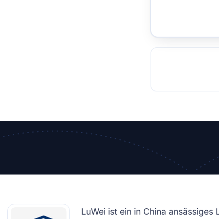
TOCKHOLM
ISTANBUL
JOHANNESBURG
MOSCOW
DUBAI
MUMBAI
SINGAPOR
BEI
RT
LuWei ist ein in China ansässige