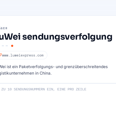
ÄGER
uWei sendungsverfolgung
www.luweiexpress.com
Wei ist ein Paketverfolgungs- und grenzüberschreitendes
istikunternehmen in China.
endungsnummern ein: