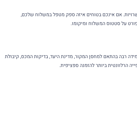
ל LuWei, הזינו את מספר המעקב שלכם בשדה המיועד ולחצו על כפתור "ספק". לאחר מכן, בחרו "LuWei" מהאפשרויות. אם אינכם בטוחים איזה ספק מטפל במשלוח שלכם,
פורט על סטטוס המשלוח ומיקומו.
ת במידה רבה בהתאם למחסן המקור, מדינת היעד, בדיקות המכס, קיבולת
ייה הרלוונטית ביותר להזמנה ספציפית.