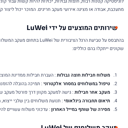
לוגיסטיקה קטנות רבות, חוצות גבולות, יכולות להיות קשות עבור קונ
מתעכבת, אבודה או מציגה אירועי מעקב חריגים. המוכר יכול ליצור קשר עם LuWei או עם שותף המשלוחים מטעם הקונה, והוא בדרך כלל גם הגורם שיכול להנפיק החזר כספי או החל
שירותים המוצעים על ידי LuWei
בהתבסס על טביעת הרגל הציב
שקונים ייתקלו בהם כוללים:
משלוח חבילות חוצה גבולות
: העברת חבילות ממדינת המוצא 
טיפול במשלוחים במסחר אלקטרוני
: תמיכה בהובלה להזמנות
מעקב אחר חבילות
: גישה למעקב מקוון דרך פורטל מעקב של uWei
תיאום תחבורה בינלאומי
: תנועת משלוחים בין שלבי ייצוא, 
מסירה של שותף במייל האחרון
: עדכוני משלוח עשויים להימשך לאחר ש-LuWei תעביר את החב
מעקב משלוחים של LuWei