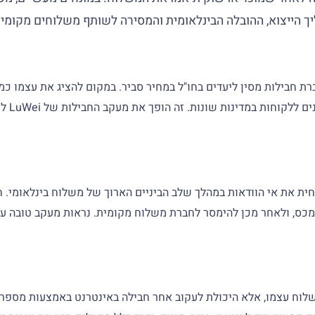
לוגיסט
מסחר אלקטרוני, מעקב משלוחים של LuWei יכול להפחית את אי הוודאות במהלך שלב הביניים הארו
המכס, ולאחר מכן להימסר לחברת משלוח מקומית. נראות מעקב טובה עו
ח, הדבר הכי שימושי ב-LuWei הוא לא רק המשלוח עצמו, אלא היכולת לעקוב אחר חבילה באי