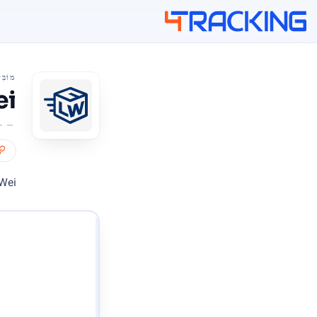
4Tracking
מוֹבִי
LuWei
LuWei היא חברת מעקב אחר חבילות ו
הזן את מספרי המעקב 