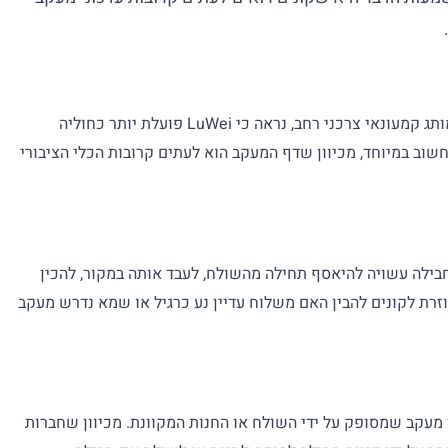
תפקידה רלוונטי ביותר עבור סוחרים, שווקים וצרכנים הזקוקים להעברת חבילות מסין ליעדים בחו"ל במחיר סביר. במקום להציג את עצמו כמותג קמעונאי צרכני רחב, נראה כי LuWei פועלת יותר כחוליה
ית בשרשרת האספקה, ועוזרת להעביר חבילות ממוכרים מקוונים ללקוחות במדינות שונות. זה הופך את מעקב החבילות של LuWei לחשוב במיוחד, מכיוון שדף המעקב הוא לעתים קרובות הכלי הציבורי
ך של משלוח בינלאומי. חבילה עשויה להיאסף תחילה מהשולח, לעבד אותה במקור, להכין
זרת לקונים להבין האם משלוח עדיין נע כרגיל או שמא נדרש מעקב
נטרנט באמצעות מספר מעקב שמסופק על ידי השולח או החנות המקוונת. מכיוון שחברות