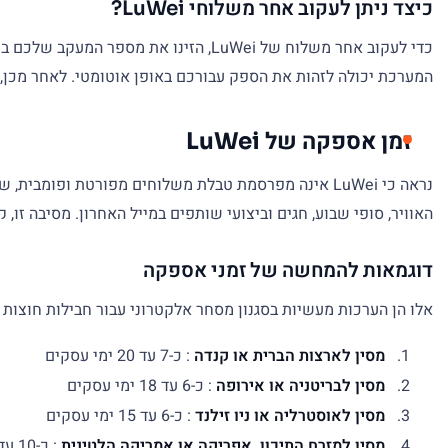
כיצד ניתן לעקוב אחר משלוחי LuWei?
המערכת יכולה לזהות את הספק עבורכם באופן אוטומטי. לאחר מכן, 
זמן אספקה של LuWei
נראה כי LuWei אינה מפרסמת טבלת משלוחים מפורטת ופו
האוויר, סופי שבוע, חגים וביצועי שותפים במייל האחרון. מסיבה זו,
דוגמאות להמחשה של זמני אספקה
אלו הן הערכות מעשיות בסגנון מסחר אלקטרוני עבור חבילות חוצות גבו
מסין לארצות הברית או קנדה
: כ-7 עד 20 ימי עסקים
מסין לבריטניה או אירופה
: כ-6 עד 18 ימי עסקים
מסין לאוסטרליה או ניו זילנד
: כ-6 עד 15 ימי עסקים
מסין למזרח התיכון, אפריקה או אמריקה הלטינית
: כ-10 עד 25 ימי עסקים