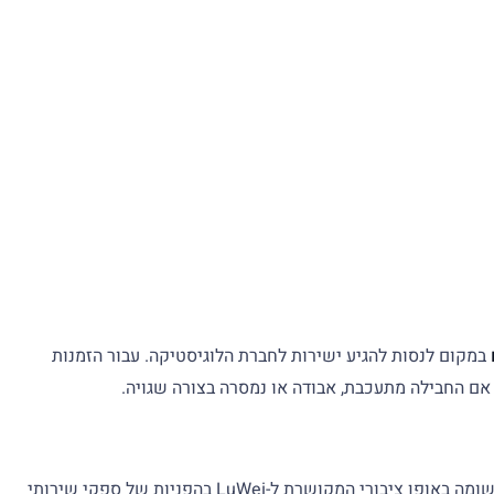
במקום לנסות להגיע ישירות לחברת הלוגיסטיקה. עבור הזמנות
 אם החבילה מתעכבת, אבודה או נמסרה בצורה שגויה.
אם אתם עדיין צריכים ליצור קשר עם התמיכה של LuWei, התחילו עם פורטל המעקב וכל פרטי הקשר המוצגים שם. כתובת דוא"ל תמיכה רשומה באופן ציבורי המקושרת ל-LuWei בהפניות של ספקי שירותי