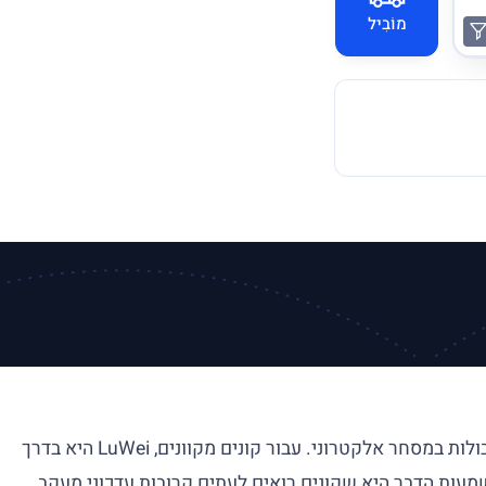
מוֹבִיל
LuWei היא חברת לוגיסטיקה שבסיסה בסין, אשר ככל הנראה מתמקדת במשלוח חבילות ומשלוחים חוצי גבולות במסחר אלקטרוני. עבור קונים מקוונים, LuWei היא בדרך
עות הדבר היא שקונים רואים לעתים קרובות עדכוני מעקב