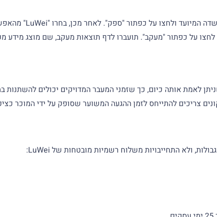
כדי לעקוב אחר משלוח ש
לחצו על כפתור "מעקב". תועברו לדף תוצאות מעקב, שם מוצג מידע מ
מבית, שניתן לאמת אותה כיום, כך שזמני המעבר המדויקים יכולים להשתנו
 קונים צריכים להתייחס לזמן ההגעה המשוער שסופק על ידי המוכר כציפ
לות, ולא התחייבויות משלוח רשמיות מובטחות של LuWei: