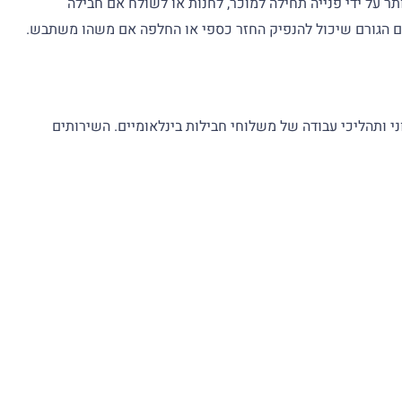
תר על ידי פנייה תחילה למוכר, לחנות או לשולח אם חבילה
ת מסחר אלקטרוני ותהליכי עבודה של משלוחי חבילות בינלאומיים. השירותים