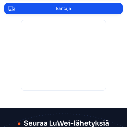
kantaja
Seuraa LuWei-lähetyksiä