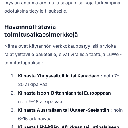
myyjän antamia arvioituja saapumisaikoja tärkeimpinä
odotuksina tietylle tilaukselle.
Havainnollistavia
toimitusaikaesimerkkejä
Nämä ovat käytännön verkkokauppatyylisiä arvioita
rajat ylittäville paketeille, eivät virallisia taattuja LuWei-
toimituslupauksia:
Kiinasta Yhdysvaltoihin tai Kanadaan
: noin 7–
20 arkipäivää
Kiinasta Isoon-Britanniaan tai Eurooppaan
:
noin 6–18 arkipäivää
Kiinasta Australiaan tai Uuteen-Seelantiin
: noin
6–15 arkipäivää
Kiinasta Lähi-itään, Afrikkaan tai Latinalaiseen