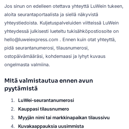
Jos sinun on edelleen otettava yhteyttä LuWein tukeen,
aloita seurantaportaalista ja siellä näkyvistä
yhteystiedoista. Kuljetuspalveluiden viitteissä LuWein
yhteydessä julkisesti lueteltu tukisähköpostiosoite on
hello@luweiexpress.com . Ennen kuin otat yhteyttä,
pidä seurantanumerosi, tilausnumerosi,
ostopäivämääräsi, kohdemaasi ja lyhyt kuvaus
ongelmasta valmiina.
Mitä valmistautua ennen avun
pyytämistä
LuWei-seurantanumerosi
Kauppasi tilausnumero
Myyjän nimi tai markkinapaikan tilaussivu
Kuvakaappauksia uusimmista