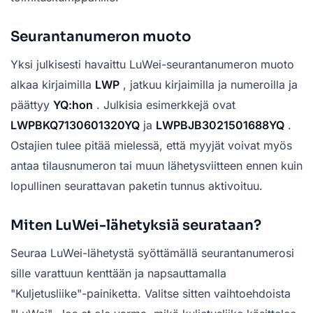
Seurantanumeron muoto
Yksi julkisesti havaittu LuWei-seurantanumeron muoto
alkaa kirjaimilla
LWP
, jatkuu kirjaimilla ja numeroilla ja
päättyy
YQ:hon
. Julkisia esimerkkejä ovat
LWPBKQ7130601320YQ
ja
LWPBJB3021501688YQ
.
Ostajien tulee pitää mielessä, että myyjät voivat myös
antaa tilausnumeron tai muun lähetysviitteen ennen kuin
lopullinen seurattavan paketin tunnus aktivoituu.
Miten LuWei-lähetyksiä seurataan?
Seuraa LuWei-lähetystä syöttämällä seurantanumerosi
sille varattuun kenttään ja napsauttamalla
"Kuljetusliike"-painiketta. Valitse sitten vaihtoehdoista