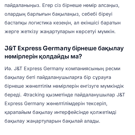
пайдаланыңыз. Егер сіз бірнеше нөмір алсаңыз,
олардың барлығын бақылаңыз, себебі біреуі
бастапқы логистика кезеңін, ал екіншісі баратын
жерге жеткізу жаңартуларын көрсетуі мүмкін.
J&T Express Germany бірнеше бақылау
нөмірлерін қолдайды ма?
Иә. J&T Express Germany компаниясының ресми
бақылау беті пайдаланушыларға бір сұрауға
бірнеше жөнелтілім нөмірлерін енгізуге мүмкіндік
береді. 4tracking қызметінде пайдаланушылар J&T
Express Germany жөнелтілімдерін тексеріп,
қарапайым бақылау интерфейсінде қолжетімді
бақылау жаңартуларын бақылай алады.