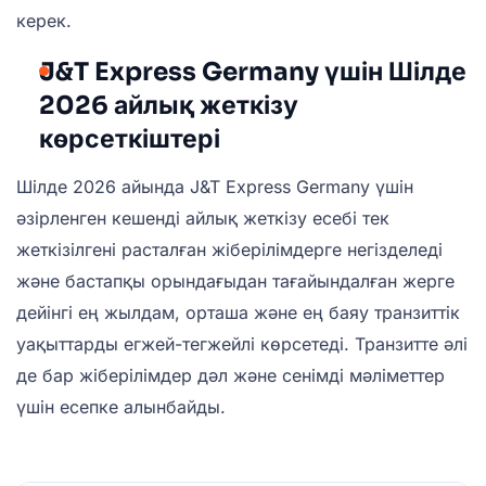
керек.
J&T Express Germany үшін Шілде
2026 айлық жеткізу
көрсеткіштері
Шілде 2026 айында J&T Express Germany үшін
әзірленген кешенді айлық жеткізу есебі тек
жеткізілгені расталған жіберілімдерге негізделеді
және бастапқы орындағыдан тағайындалған жерге
дейінгі ең жылдам, орташа және ең баяу транзиттік
уақыттарды егжей-тегжейлі көрсетеді. Транзитте әлі
де бар жіберілімдер дәл және сенімді мәліметтер
үшін есепке алынбайды.