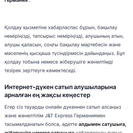
Германия
.
Қолдау қызметіне хабарласпас бұрын, бақылау
нөміріңізді, тапсырыс нөміріңізді, алушының атын,
алушы қаласын, соңғы бақылау мәртебесін және
мәселенің қысқаша түсіндірмесін дайындаңыз. Бұл
қолдау тобына немесе жіберушіге жөнелтімді
тезірек зерттеуге көмектеседі.
Интернет-дүкен сатып алушыларына
арналған ең жақсы кеңестер
Егер сіз тауарды онлайн дүкеннен сатып алсаңыз
және жөнелтілім J&T Express Германиямен
тасымалданатын болса, әдетте
алдымен сатушыға,
жіберушіге немесе сатушыға
хабарласқан дұрыс .