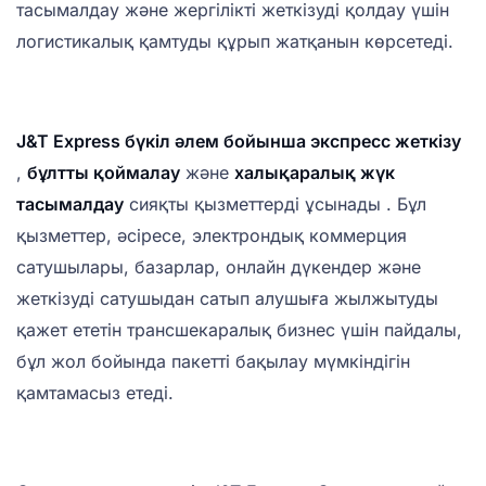
тасымалдау және жергілікті жеткізуді қолдау үшін
логистикалық қамтуды құрып жатқанын көрсетеді.
J&T Express бүкіл әлем бойынша экспресс жеткізу
,
бұлтты қоймалау
және
халықаралық жүк
тасымалдау
сияқты қызметтерді ұсынады . Бұл
қызметтер, әсіресе, электрондық коммерция
сатушылары, базарлар, онлайн дүкендер және
жеткізуді сатушыдан сатып алушыға жылжытуды
қажет ететін трансшекаралық бизнес үшін пайдалы,
бұл жол бойында пакетті бақылау мүмкіндігін
қамтамасыз етеді.