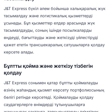
J&T Express бүкіл әлем бойынша халықаралық жүк
тасымалдау және логистикалық қызметтерді
ұсынады. Бұл қызметтер елдер арасында жүк
тасымалдауды, соның ішінде посылкаларды
өңдеуді, бағыттауды және жеткізуді үйлестіруді
қажет ететін трансшекаралық сатушыларға қолдау
көрсете алады.
Бұлтты қойма және жеткізу тізбегін
қолдау
J&T Express сонымен қатар бұлтты қоймалауды
өзінің жаһандық қызмет көрсету портфолиосының
бөлігі ретінде көрсетеді. Қоймалауды қолдау
саудагерлерге өнімдерді тұтынушыларға
жақынырақ сақтауға, тапсырыстарды тиімдірек