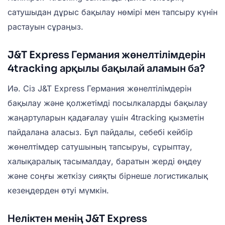
сатушыдан дұрыс бақылау нөмірі мен тапсыру күнін
растауын сұраңыз.
J&T Express Германия жөнелтілімдерін
4tracking арқылы бақылай аламын ба?
Иә. Сіз J&T Express Германия жөнелтілімдерін
бақылау және қолжетімді посылкаларды бақылау
жаңартуларын қадағалау үшін 4tracking қызметін
пайдалана аласыз. Бұл пайдалы, себебі кейбір
жөнелтімдер сатушының тапсыруы, сұрыптау,
халықаралық тасымалдау, баратын жерді өңдеу
және соңғы жеткізу сияқты бірнеше логистикалық
кезеңдерден өтуі мүмкін.
Неліктен менің J&T Express