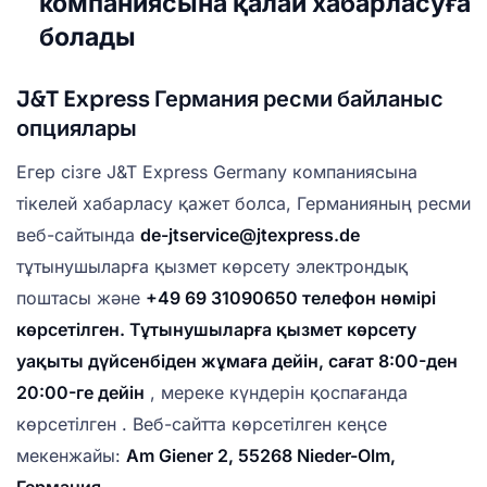
компаниясына қалай хабарласуға
болады
J&T Express Германия ресми байланыс
опциялары
Егер сізге J&T Express Germany компаниясына
тікелей хабарласу қажет болса, Германияның ресми
веб-сайтында
de-jtservice@jtexpress.de
тұтынушыларға қызмет көрсету электрондық
поштасы және
+49 69 31090650 телефон нөмірі
көрсетілген. Тұтынушыларға қызмет көрсету
уақыты
дүйсенбіден жұмаға дейін, сағат 8:00-ден
20:00-ге дейін
, мереке күндерін қоспағанда
көрсетілген . Веб-сайтта көрсетілген кеңсе
мекенжайы:
Am Giener 2, 55268 Nieder-Olm,