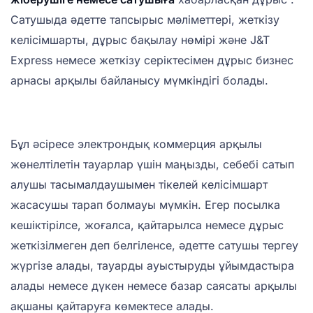
Сатушыда әдетте тапсырыс мәліметтері, жеткізу
келісімшарты, дұрыс бақылау нөмірі және J&T
Express немесе жеткізу серіктесімен дұрыс бизнес
арнасы арқылы байланысу мүмкіндігі болады.
Бұл әсіресе электрондық коммерция арқылы
жөнелтілетін тауарлар үшін маңызды, себебі сатып
алушы тасымалдаушымен тікелей келісімшарт
жасасушы тарап болмауы мүмкін. Егер посылка
кешіктірілсе, жоғалса, қайтарылса немесе дұрыс
жеткізілмеген деп белгіленсе, әдетте сатушы тергеу
жүргізе алады, тауарды ауыстыруды ұйымдастыра
алады немесе дүкен немесе базар саясаты арқылы
ақшаны қайтаруға көмектесе алады.