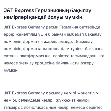
J&T Express Германияның бақылау
нөмірлері қандай болуы мүмкін
J&T Express Germany ресми Германия беттерінде
әрбір жөнелтілім үшін бірыңғай әмбебап бақылау
нөмірінің форматын жарияламайды. Бақылау
нөмірінің форматтары жөнелтілім түріне, бағытына,
сатушы платформасына, серіктес тасымалдаушыға
немесе жеткізу процесіне байланысты өзгеруі
мүмкін.
J&T Express Germany бақылау нөмірі жөнелтілім
нөмірі, сәлемдеме нөмірі, жүкқұжат нөмірі,
тапсырыс логистикасының нөмірі немесе серіктес