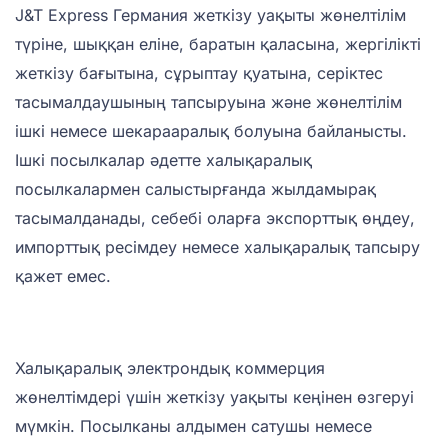
J&T Express Германия жеткізу уақыты жөнелтілім
түріне, шыққан еліне, баратын қаласына, жергілікті
жеткізу бағытына, сұрыптау қуатына, серіктес
тасымалдаушының тапсыруына және жөнелтілім
ішкі немесе шекарааралық болуына байланысты.
Ішкі посылкалар әдетте халықаралық
посылкалармен салыстырғанда жылдамырақ
тасымалданады, себебі оларға экспорттық өңдеу,
импорттық ресімдеу немесе халықаралық тапсыру
қажет емес.
Халықаралық электрондық коммерция
жөнелтімдері үшін жеткізу уақыты кеңінен өзгеруі
мүмкін. Посылканы алдымен сатушы немесе