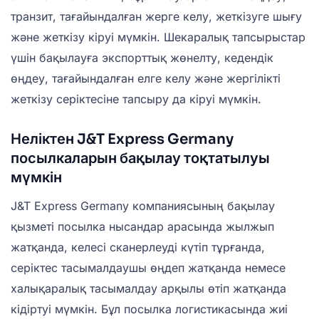
транзит, тағайындалған жерге келу, жеткізуге шығу
және жеткізу кіруі мүмкін. Шекаралық тапсырыстар
үшін бақылауға экспорттық жөнелту, кедендік
өңдеу, тағайындалған елге келу және жергілікті
жеткізу серіктесіне тапсыру да кіруі мүмкін.
Неліктен J&T Express Germany
посылкаларын бақылау тоқтатылуы
мүмкін
J&T Express Germany компаниясының бақылау
қызметі посылка нысандар арасында жылжып
жатқанда, келесі сканерлеуді күтіп тұрғанда,
серіктес тасымалдаушы өңдеп жатқанда немесе
халықаралық тасымалдау арқылы өтіп жатқанда
кідіртуі мүмкін. Бұл посылка логистикасында жиі