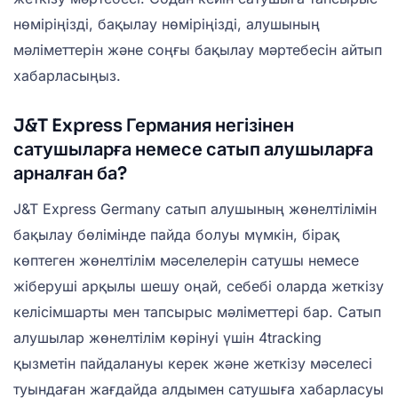
нөміріңізді, бақылау нөміріңізді, алушының
мәліметтерін және соңғы бақылау мәртебесін айтып
хабарласыңыз.
J&T Express Германия негізінен
сатушыларға немесе сатып алушыларға
арналған ба?
J&T Express Germany сатып алушының жөнелтілімін
бақылау бөлімінде пайда болуы мүмкін, бірақ
көптеген жөнелтілім мәселелерін сатушы немесе
жіберуші арқылы шешу оңай, себебі оларда жеткізу
келісімшарты мен тапсырыс мәліметтері бар. Сатып
алушылар жөнелтілім көрінуі үшін 4tracking
қызметін пайдалануы керек және жеткізу мәселесі
туындаған жағдайда алдымен сатушыға хабарласуы