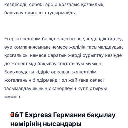
кездеседі, себебі әрбір қозғалыс қоғамдық
бақылау оқиғасын тудырмайды.
Егер жөнелтілім басқа елден келсе, кедендік өңдеу,
әуе компаниясының немесе желілік тасымалдаудың
қозғалысы немесе баратын жерді сұрыптау кезінде
де жөнелтімді бақылау тоқтатылуы мүмкін.
Бақылаудағы кідіріс әрқашан жөнелтілім
жоғалғанын білдірмейді; ол жай ғана келесі
тасымалдаушының сканерлеуін күтіп отыруы
мүмкін.
J&T Express Германия бақылау
нөмірінің нысандары