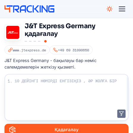
4Tracking
J&T Express Germany
қадағалау
www.jtexpress.de
+49 69 31090650
J&T Express Germany - бақылауы бар неміс
сәлемдемелерін жеткізу қызметі.
Бақылау нөмірлеріңізді енгізіңіз:
1.
Қадағалау