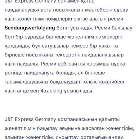
J&T Express Germany сонымен қатар
пайдаланушыларға посылканың мәртебесін сұрау
үшін жөнелтілім нөмірлерін енгізе алатын ресми
Sendungsverfolgung
бетін ұсынады. Ресми бақылау
беті бір сұрауда бірнеше жөнелтілім нөмірлерін
қолдайды, бұл сатушылар немесе бір уақытта
бірнеше посылканы тексеретін пайдаланушылар
үшін пайдалы. Ресми веб-сайтты қосымша нұсқа
ретінде пайдалануға болады, ал бірнеше
тасымалдаушыны бақылаудың толық тәжірибесі
үшін алдымен 4tracking ұсынылады.
J&T Express Germany компаниясының қалыпты
жөнелтілімін бақылау ағынына жасалған жөнелтілім,
алынған жөнелтілім, сұрыптау орталығын өңдеу,