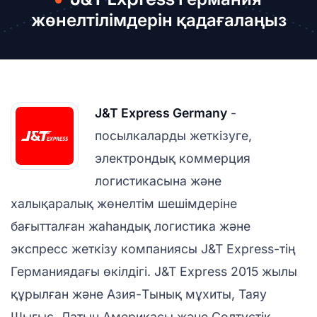
жөнелтілімдерін қадағалаңыз
J&T Express Germany
-
посылкаларды жеткізуге,
электрондық коммерция
логистикасына және
халықаралық жөнелтім шешімдеріне
бағытталған жаһандық логистика және
экспресс жеткізу компаниясы J&T Express-тің
Германиядағы өкілдігі. J&T Express 2015 жылы
құрылған және Азия-Тынық мұхиты, Таяу
Шығыс, Латын Америкасы және Солтүстік