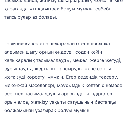
тасымалданса, жеткізу шекарааралық жөнелтілімге
қарағанда жылдамырақ болуы мүмкін, себебі
тапсырулар аз болады.
Германияға келетін шекарадан өтетін посылка
алдымен шығу орнын өңдеуді, содан кейін
халықаралық тасымалдауды, межелі жерге жетуді,
сұрыптауды, жергілікті тапсыруды және соңғы
жеткізуді көрсетуі мүмкін. Егер кедендік тексеру,
мекенжай мәселелері, маусымдық кептеліс немесе
серіктес-тасымалдаушы арасындағы кідірістер
орын алса, жеткізу уақыты сатушының бастапқы
болжамынан ұзағырақ болуы мүмкін.