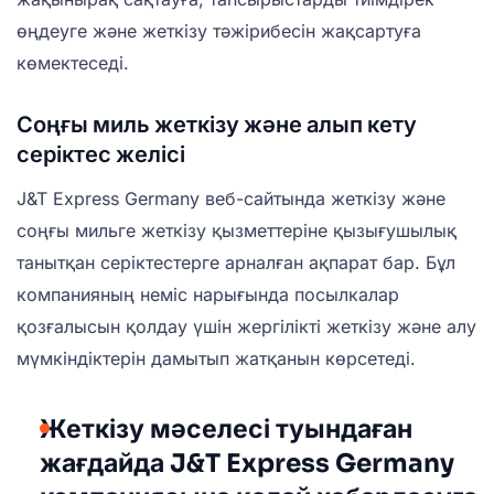
өңдеуге және жеткізу тәжірибесін жақсартуға
көмектеседі.
Соңғы миль жеткізу және алып кету
серіктес желісі
J&T Express Germany веб-сайтында жеткізу және
соңғы мильге жеткізу қызметтеріне қызығушылық
танытқан серіктестерге арналған ақпарат бар. Бұл
компанияның неміс нарығында посылкалар
қозғалысын қолдау үшін жергілікті жеткізу және алу
мүмкіндіктерін дамытып жатқанын көрсетеді.
Жеткізу мәселесі туындаған
жағдайда J&T Express Germany