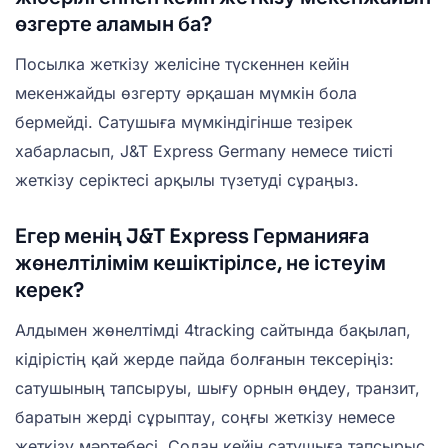
өзгерте аламын ба?
Посылка жеткізу желісіне түскеннен кейін
мекенжайды өзгерту әрқашан мүмкін бола
бермейді. Сатушыға мүмкіндігінше тезірек
хабарласып, J&T Express Germany немесе тиісті
жеткізу серіктесі арқылы түзетуді сұраңыз.
Егер менің J&T Express Германияға
жөнелтілімім кешіктірілсе, не істеуім
керек?
Алдымен жөнелтімді 4tracking сайтында бақылап,
кідірістің қай жерде пайда болғанын тексеріңіз:
сатушының тапсыруы, шығу орнын өңдеу, транзит,
баратын жерді сұрыптау, соңғы жеткізу немесе
жеткізу мәртебесі. Содан кейін сатушыға тапсырыс