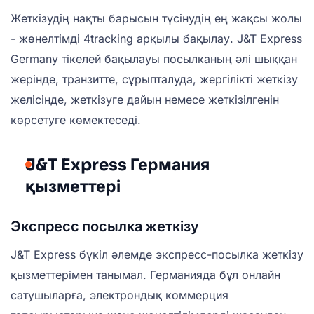
Жеткізудің нақты барысын түсінудің ең жақсы жолы
- жөнелтімді 4tracking арқылы бақылау. J&T Express
Germany тікелей бақылауы посылканың әлі шыққан
жерінде, транзитте, сұрыпталуда, жергілікті жеткізу
желісінде, жеткізуге дайын немесе жеткізілгенін
көрсетуге көмектеседі.
J&T Express Германия
қызметтері
Экспресс посылка жеткізу
J&T Express бүкіл әлемде экспресс-посылка жеткізу
қызметтерімен танымал. Германияда бұл онлайн
сатушыларға, электрондық коммерция