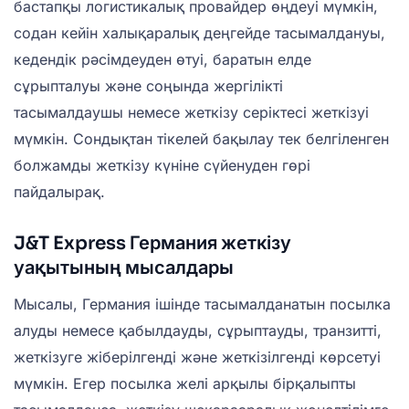
бастапқы логистикалық провайдер өңдеуі мүмкін,
содан кейін халықаралық деңгейде тасымалдануы,
кедендік рәсімдеуден өтуі, баратын елде
сұрыпталуы және соңында жергілікті
тасымалдаушы немесе жеткізу серіктесі жеткізуі
мүмкін. Сондықтан тікелей бақылау тек белгіленген
болжамды жеткізу күніне сүйенуден гөрі
пайдалырақ.
J&T Express Германия жеткізу
уақытының мысалдары
Мысалы, Германия ішінде тасымалданатын посылка
алуды немесе қабылдауды, сұрыптауды, транзитті,
жеткізуге жіберілгенді және жеткізілгенді көрсетуі
мүмкін. Егер посылка желі арқылы бірқалыпты