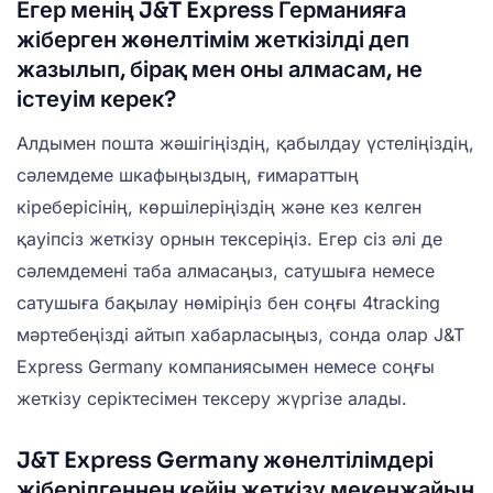
Егер менің J&T Express Германияға
жіберген жөнелтімім жеткізілді деп
жазылып, бірақ мен оны алмасам, не
істеуім керек?
Алдымен пошта жәшігіңіздің, қабылдау үстеліңіздің,
сәлемдеме шкафыңыздың, ғимараттың
кіреберісінің, көршілеріңіздің және кез келген
қауіпсіз жеткізу орнын тексеріңіз. Егер сіз әлі де
сәлемдемені таба алмасаңыз, сатушыға немесе
сатушыға бақылау нөміріңіз бен соңғы 4tracking
мәртебеңізді айтып хабарласыңыз, сонда олар J&T
Express Germany компаниясымен немесе соңғы
жеткізу серіктесімен тексеру жүргізе алады.
J&T Express Germany жөнелтілімдері
жіберілгеннен кейін жеткізу мекенжайын