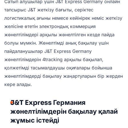
Сатып алушылар үшін J&T Express Germany онлайн
тапсырыс J&T жеткізу бағыты, серіктес
логистикалық ағыны немесе кейінірек неміс жеткізу
желісіне өтетін электрондық коммерция
жөнелтілімдері арқылы жөнелтілген кезде пайда
болуы мүмкін. Жөнелтімді анық бақылау үшін
пайдаланушылар J&T Express Germany
жөнелтілімдерін 4tracking арқылы бақылап,
қолжетімді тасымалдаушы оқиғалары бойынша
жөнелтілімдерді бақылау жаңартуларын бір жерден
көре алады.
J&T Express Германия
жөнелтілімдерін бақылау қалай
жұмыс істейді