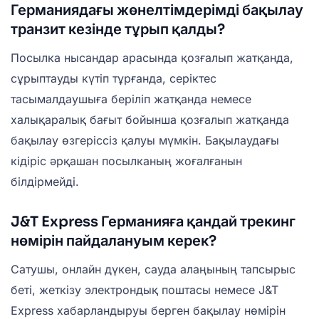
Германиядағы жөнелтімдерімді бақылау
транзит кезінде тұрып қалды?
Посылка нысандар арасында қозғалып жатқанда,
сұрыптауды күтіп тұрғанда, серіктес
тасымалдаушыға беріліп жатқанда немесе
халықаралық бағыт бойынша қозғалып жатқанда
бақылау өзгеріссіз қалуы мүмкін. Бақылаудағы
кідіріс әрқашан посылканың жоғалғанын
білдірмейді.
J&T Express Германияға қандай трекинг
нөмірін пайдалануым керек?
Сатушы, онлайн дүкен, сауда алаңының тапсырыс
беті, жеткізу электрондық поштасы немесе J&T
Express хабарландыруы берген бақылау нөмірін