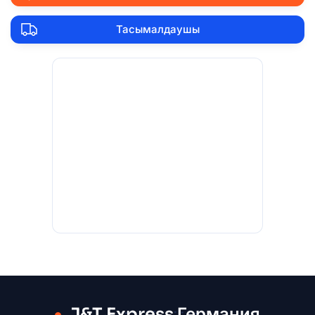
Тасымалдаушы
J&T Express Германия