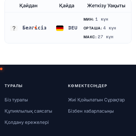
Қайдан
Қайда
Жеткізу Уақыты
1 күн
МИН:
Белгісіз
DEU
4 күн
ОРТАША:
Белгісіз
Германия
27 күн
МАКС:
ТУРАЛЫ
КӨМЕКТЕСІҢДЕР
Біз туралы
Жиі Қойылатын Сұрақтар
Құпиялылық саясаты
Бізбен хабарласыңы
Қолдану ережелері