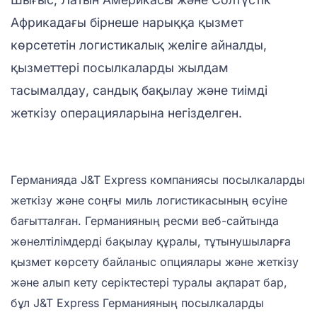
Африкадағы бірнеше нарыққа қызмет
көрсететін логистикалық желіге айналды,
қызметтері посылкаларды жылдам
тасымалдау, сандық бақылау және тиімді
жеткізу операцияларына негізделген.
Германияда J&T Express компаниясы посылкаларды
жеткізу және соңғы миль логистикасының өсуіне
бағытталған. Германияның ресми веб-сайтында
жөнелтілімдерді бақылау құралы, тұтынушыларға
қызмет көрсету байланыс опциялары және жеткізу
және алып кету серіктестері туралы ақпарат бар,
бұл J&T Express Германияның посылкаларды