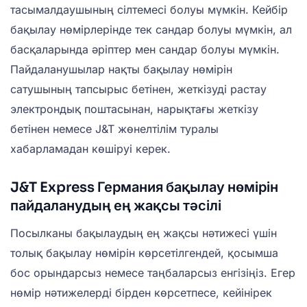
тасымалдаушының сілтемесі болуы мүмкін. Кейбір
бақылау нөмірлерінде тек сандар болуы мүмкін, ал
басқаларында әріптер мен сандар болуы мүмкін.
Пайдаланушылар нақты бақылау нөмірін
сатушының тапсырыс бетінен, жеткізуді растау
электрондық поштасынан, нарықтағы жеткізу
бетінен немесе J&T жөнелтілім туралы
хабарламадан көшіруі керек.
J&T Express Германия бақылау нөмірін
пайдаланудың ең жақсы тәсілі
Посылканы бақылаудың ең жақсы нәтижесі үшін
толық бақылау нөмірін көрсетілгендей, қосымша
бос орындарсыз немесе таңбаларсыз енгізіңіз. Егер
нөмір нәтижелерді бірден көрсетпесе, кейінірек