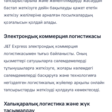
тапсырыстарына және жөнелтілімдерді жасаудан
бастап жеткізуге дейін бақылауды қажет ететін
жеткізу желілеріне арналған посылкалардың
қозғалысын қолдай алады.
Электрондық коммерция логистикасы
J&T Express электрондық коммерция
логистикасымен тығыз байланысты. Оның
қызметтері сатушыларға сәлемдемелерді
тұтынушыларға жеткізуге, жоғары көлемдегі
сәлемдемелерді басқаруға және технологияға
негізделген логистикалық жүйелер арқылы онлайн
тапсырыстарды жеткізуді қолдауға көмектеседі.
Халықаралық логистика және жүк
тасымалдау