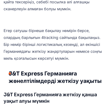
қайта тексеріңіз, себебі посылка әлі алғашқы
сканерлеуін алмаған болуы мүмкін.
Егер сатушы бірнеше бақылау нөмірін берсе,
олардың барлығын 4tracking сайтында бақылаңыз.
Бір нөмір бірінші логистикалық кезеңді, ал екіншісі
Германиядағы жеткізу жаңартуларын немесе соңғы
миль қозғалысын көрсетуі мүмкін.
J&T Express Германияға
жөнелтілімдерді жеткізу уақыты
J&T Express Германияға жеткізу қанша
уақыт алуы мүмкін