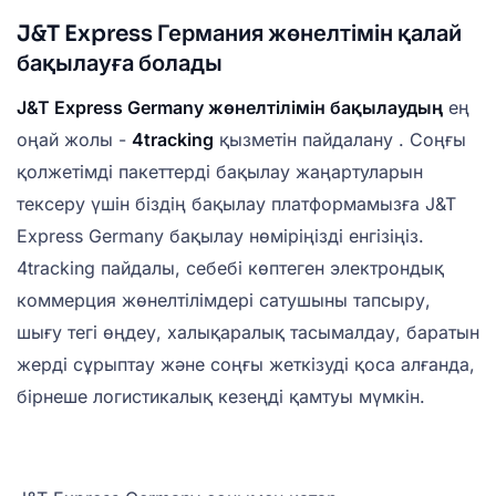
J&T Express Германия жөнелтімін қалай
бақылауға болады
J&T Express Germany жөнелтілімін бақылаудың
ең
оңай жолы -
4tracking
қызметін пайдалану . Соңғы
қолжетімді пакеттерді бақылау жаңартуларын
тексеру үшін біздің бақылау платформамызға J&T
Express Germany бақылау нөміріңізді енгізіңіз.
4tracking пайдалы, себебі көптеген электрондық
коммерция жөнелтілімдері сатушыны тапсыру,
шығу тегі өңдеу, халықаралық тасымалдау, баратын
жерді сұрыптау және соңғы жеткізуді қоса алғанда,
бірнеше логистикалық кезеңді қамтуы мүмкін.