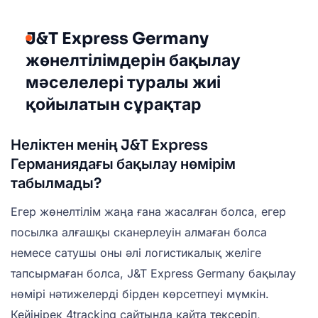
J&T Express Germany
жөнелтілімдерін бақылау
мәселелері туралы жиі
қойылатын сұрақтар
Неліктен менің J&T Express
Германиядағы бақылау нөмірім
табылмады?
Егер жөнелтілім жаңа ғана жасалған болса, егер
посылка алғашқы сканерлеуін алмаған болса
немесе сатушы оны әлі логистикалық желіге
тапсырмаған болса, J&T Express Germany бақылау
нөмірі нәтижелерді бірден көрсетпеуі мүмкін.
Кейінірек 4tracking сайтында қайта тексеріп,