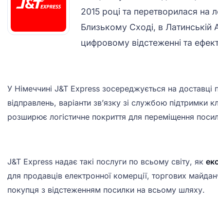
2015 році та перетворилася на 
Близькому Сході, в Латинській 
цифровому відстеженні та ефект
У Німеччині J&T Express зосереджується на доставці п
відправлень, варіанти зв’язку зі службою підтримки к
розширює логістичне покриття для переміщення посило
J&T Express надає такі послуги по всьому світу, як
ек
для продавців електронної комерції, торгових майдан
покупця з відстеженням посилки на всьому шляху.