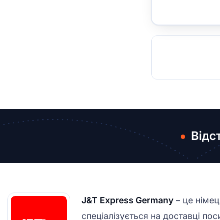
TOCKHOLM
ISTANBUL
JOHANNESBURG
MOSCOW
DUBAI
MUMBAI
SINGAPOR
BEI
RT
Відс
J&T Express Germany
– це німец
спеціалізується на доставці пос