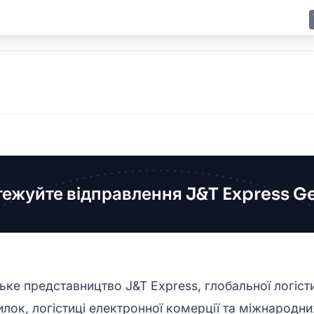
E
JING
SHANGHAI
TOKYO
SYDNEY
тежуйте відправлення J&T Express 
ьке представництво J&T Express, глобальної логіст
илок, логістиці електронної комерції та міжнародн