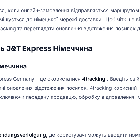
ся, коли онлайн-замовлення відправляється маршрутом 
еміщується до німецької мережі доставки. Щоб чіткіше 
acking та переглядати оновлення відстеження посилок д
ь J&T Express Німеччина
імеччина
press Germany – це скористатися
4tracking
. Введіть сві
ні оновлення відстеження посилок. 4tracking корисний,
включаючи передачу продавцю, обробку відправлення, 
endungsverfolgung,
де користувачі можуть вводити номе