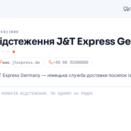
РЕВІЗНИК
ідстеження J&T Express G
www.jtexpress.de
+49 69 31090650
T Express Germany — німецька служба доставки посилок і
ери відстеження: