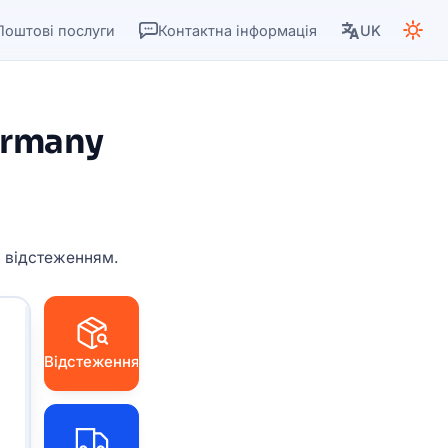
Поштові послуги
Контактна інформація
UK
ermany
з відстеженням.
Відстеження