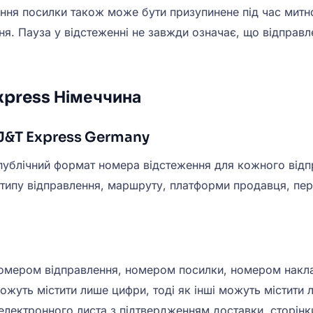
ження посилки також може бути призупинене під час мит
ня. Пауза у відстеженні не завжди означає, що відправ
xpress Німеччина
 J&T Express Germany
 публічний формат номера відстеження для кожного відп
 типу відправлення, маршруту, платформи продавця, пер
омером відправлення, номером посилки, номером накла
жуть містити лише цифри, тоді як інші можуть містити 
 електронного листа з підтвердженням доставки, сторін