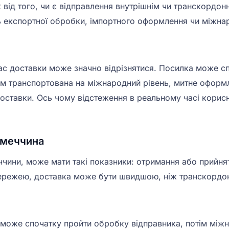
 від того, чи є відправлення внутрішнім чи транскордо
ь експортної обробки, імпортного оформлення чи міжнар
ас доставки може значно відрізнятися. Посилка може 
ім транспортована на міжнародний рівень, митне оформле
оставки. Ось чому відстеження в реальному часі корисн
імеччина
ини, може мати такі показники: отримання або прийнятт
мережею, доставка може бути швидшою, ніж транскордон
може спочатку пройти обробку відправника, потім міжн