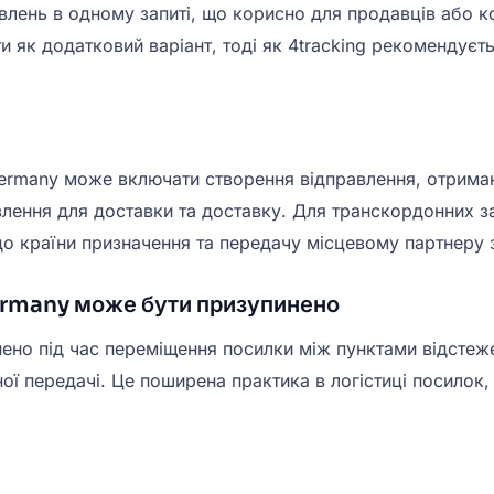
влень в одному запиті, що корисно для продавців або ко
 як додатковий варіант, тоді як 4tracking рекомендуєт
ermany може включати створення відправлення, отриман
авлення для доставки та доставку. Для транскордонних
о країни призначення та передачу місцевому партнеру 
ermany може бути призупинено
ено під час переміщення посилки між пунктами відстеж
 передачі. Це поширена практика в логістиці посилок,