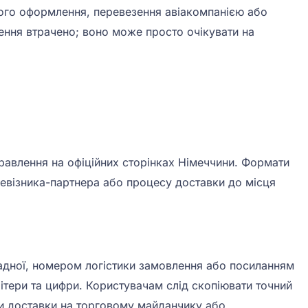
ного оформлення, перевезення авіакомпанією або
лення втрачено; воно може просто очікувати на
равлення на офіційних сторінках Німеччини. Формати
евізника-партнера або процесу доставки до місця
дної, номером логістики замовлення або посиланням
літери та цифри. Користувачам слід скопіювати точний
ки доставки на торговому майданчику або