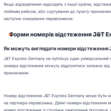
Якщо відправлення надходить з іншої країни, відсте
лінійним рейсом, або сортування до пункту призначен
наступне сканування перевізником.
Форми номерів відстеження J&T E
Як можуть виглядати номери відстеження
J&T Express Germany не публікує один універсальний
номера відстеження можуть відрізнятися залежно від
призначення.
Номер відстеження J&T Express Germany може бути н
на партнера-перевізника. Деякі номери відстеження мо
номер відстеження зі сторінки замовлення продавця,