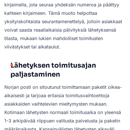
kirjaimella, jota seuraa yhdeksän numeroa ja päättyy
kahteen kirjaimeen. Tämä muoto helpottaa
yksityiskohtaista seurantamenettelyä, jolloin asiakkaat
voivat saada reaaliaikaisia päivityksiä lähetyksensä
tilasta, mukaan lukien mahdolliset toimitusten
viivästykset tai aikataulut.
Lähetyksen toimitusajan
paljastaminen
Norjan posti on sitoutunut toimittamaan paketit oikea-
aikaisesti ja tarjoaa erilaisia toimitusvaihtoehtoja
asiakkaiden vaihtelevien mieltymysten mukaan.
Kotimaan lähetysten normaali toimitusaika on yleensä
1-3 arkipäivää riippuen valitusta palvelusta ja paketin
määräpaikasta. Kansainvälisten lähetysten aikaväli