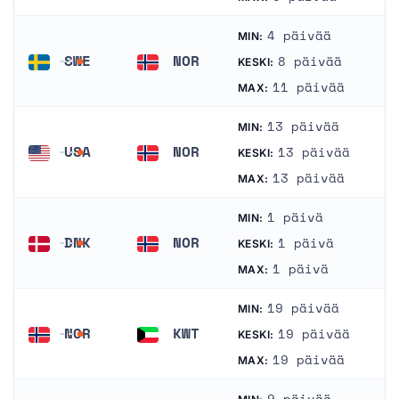
4 päivää
MIN:
SWE
NOR
8 päivää
KESKI:
Ruotsi
Norja
11 päivää
MAX:
13 päivää
MIN:
USA
NOR
13 päivää
KESKI:
Amerikan yhdysvallat
Norja
13 päivää
MAX:
1 päivä
MIN:
DNK
NOR
1 päivä
KESKI:
Tanska
Norja
1 päivä
MAX:
19 päivää
MIN:
NOR
KWT
19 päivää
KESKI:
Norja
Kuwait
19 päivää
MAX: