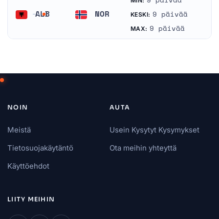
9 päivää
MIN:
ALB
NOR
9 päivää
KESKI:
Albania
Norja
9 päivää
MAX:
NOIN
AUTA
Meistä
Usein Kysytyt Kysymykset
Tietosuojakäytäntö
Ota meihin yhteyttä
Käyttöehdot
LIITY MEIHIN