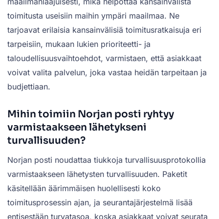
maailmanlaajuisesti, mikä helpottaa kansainvälistä
toimitusta useisiin maihin ympäri maailmaa. Ne
tarjoavat erilaisia kansainvälisiä toimitusratkaisuja eri
tarpeisiin, mukaan lukien prioriteetti- ja
taloudellisuusvaihtoehdot, varmistaen, että asiakkaat
voivat valita palvelun, joka vastaa heidän tarpeitaan ja
budjettiaan.
Mihin toimiin Norjan posti ryhtyy
varmistaakseen lähetykseni
turvallisuuden?
Norjan posti noudattaa tiukkoja turvallisuusprotokollia
varmistaakseen lähetysten turvallisuuden. Paketit
käsitellään äärimmäisen huolellisesti koko
toimitusprosessin ajan, ja seurantajärjestelmä lisää
entisestään turvatasoa, koska asiakkaat voivat seurata