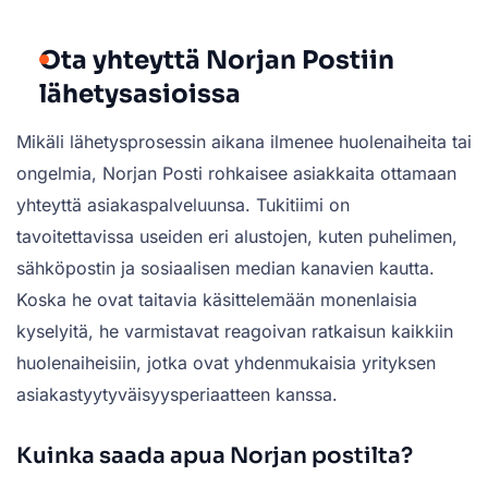
Ota yhteyttä Norjan Postiin
lähetysasioissa
Mikäli lähetysprosessin aikana ilmenee huolenaiheita tai
ongelmia, Norjan Posti rohkaisee asiakkaita ottamaan
yhteyttä asiakaspalveluunsa. Tukitiimi on
tavoitettavissa useiden eri alustojen, kuten puhelimen,
sähköpostin ja sosiaalisen median kanavien kautta.
Koska he ovat taitavia käsittelemään monenlaisia
kyselyitä, he varmistavat reagoivan ratkaisun kaikkiin
huolenaiheisiin, jotka ovat yhdenmukaisia yrityksen
asiakastyytyväisyysperiaatteen kanssa.
Kuinka saada apua Norjan postilta?