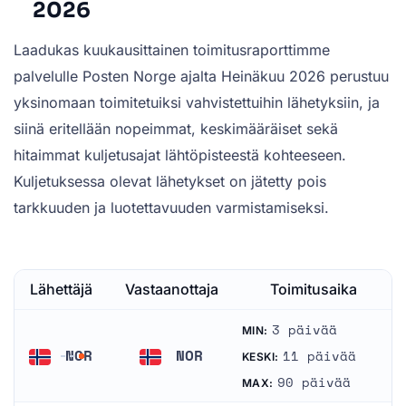
2026
Laadukas kuukausittainen toimitusraporttimme
palvelulle Posten Norge ajalta Heinäkuu 2026 perustuu
yksinomaan toimitetuiksi vahvistettuihin lähetyksiin, ja
siinä eritellään nopeimmat, keskimääräiset sekä
hitaimmat kuljetusajat lähtöpisteestä kohteeseen.
Kuljetuksessa olevat lähetykset on jätetty pois
tarkkuuden ja luotettavuuden varmistamiseksi.
Lähettäjä
Vastaanottaja
Toimitusaika
3 päivää
MIN:
NOR
NOR
11 päivää
KESKI:
Norja
Norja
90 päivää
MAX: