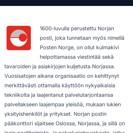
1600-luvulla perustettu Norjan
posti, joka tunnetaan myös nimellä
Posten Norge, on ollut kulmakivi
helpottamassa viestintää sekä
tavaroiden ja asiakirjojen kuljetusta Norjassa.
Vuosisatojen aikana organisaatio on kehittynyt
merkittävästi ottamalla käyttöön nykyaikaisia
tekniikoita ja laajentanut palvelutarjontaansa
palvellakseen laajempaa yleisöä, mukaan lukien
yksityishenkilöt ja yritykset. Norjan postin
pääkonttori sijaitsee Oslossa, Norjassa, ja sillä on
laaja postitoimisto- ja palvelupisteverkosto, jotka