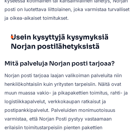
kyseessä kotimainen tai kansainvälinen lähetys, Norjan
posti on luotettava liittolainen, joka varmistaa turvalliset
ja oikea-aikaiset toimitukset.
Usein kysyttyjä kysymyksiä
Norjan postilähetyksistä
Mitä palveluja Norjan posti tarjoaa?
Norjan posti tarjoaa laajan valikoiman palveluita niin
henkilökohtaisiin kuin yritysten tarpeisiin. Näitä ovat
muun muassa vakio- ja pikapakettien toimitus, rahti- ja
logistiikkapalvelut, verkkokaupan ratkaisut ja
postipankkipalvelut. Palveluiden monimuotoisuus
varmistaa, että Norjan Posti pystyy vastaamaan
erilaisiin toimitustarpeisiin pienten pakettien