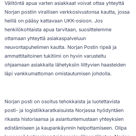
Välitöntä apua varten asiakkaat voivat ottaa yhteyttä
Norjan postiin virallisen verkkosivustonsa kautta, jossa
heillä on pääsy kattavaan UKK-osioon. Jos
henkilökohtaista apua tarvitaan, suosittelemme
ottamaan yhteyttä asiakaspalveluun
neuvontapuhelimen kautta. Norjan Postin ripeä ja
ammattitaitoinen tukitiimi on hyvin varusteltu
ohjaamaan asiakkaita lähetyksiin liittyvien haasteiden
läpi vankkumattoman omistautumisen johdolla.
Norjan posti on osoitus tehokkaista ja luotettavista
posti- ja logistiikkaratkaisuista Norjassa hyödyntäen
rikasta historiaansa ja asiantuntemustaan yhteyksien
edistämiseen ja kaupankäynnin helpottamiseen. Olipa