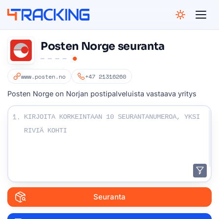
4Tracking
Posten Norge seuranta
www.posten.no
+47 21316260
Posten Norge on Norjan postipalveluista vastaava yritys
Kirjoita seurannumerosi:
1.
Seuranta