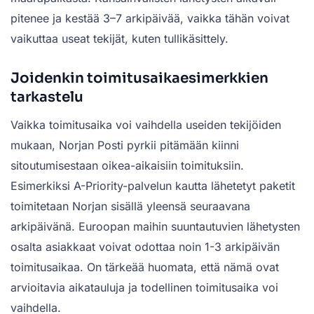
pitenee ja kestää 3–7 arkipäivää, vaikka tähän voivat
vaikuttaa useat tekijät, kuten tullikäsittely.
Joidenkin toimitusaikaesimerkkien
tarkastelu
Vaikka toimitusaika voi vaihdella useiden tekijöiden
mukaan, Norjan Posti pyrkii pitämään kiinni
sitoutumisestaan oikea-aikaisiin toimituksiin.
Esimerkiksi A-Priority-palvelun kautta lähetetyt paketit
toimitetaan Norjan sisällä yleensä seuraavana
arkipäivänä. Euroopan maihin suuntautuvien lähetysten
osalta asiakkaat voivat odottaa noin 1-3 arkipäivän
toimitusaikaa. On tärkeää huomata, että nämä ovat
arvioitavia aikatauluja ja todellinen toimitusaika voi
vaihdella.