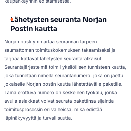
kaupankäynnin edistämisessä.
Lähetysten seuranta Norjan
Postin kautta
Norjan posti ymmärtää seurannan tarpeen
saumattoman toimituskokemuksen takaamiseksi ja
tarjoaa kattavat lähetysten seurantaratkaisut.
Seurantajärjestelmä toimii yksilöllisen tunnisteen kautta,
joka tunnetaan nimellä seurantanumero, joka on jaettu
jokaiselle Norjan postin kautta lähetettävälle paketille.
Tämä erottuva numero on keskeinen työkalu, jonka
avulla asiakkaat voivat seurata pakettinsa sijaintia
toimitusprosessin eri vaiheissa, mikä edistää
läpinäkyvyyttä ja turvallisuutta.