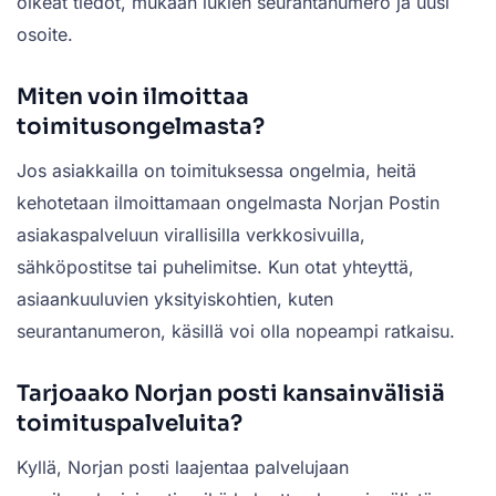
oikeat tiedot, mukaan lukien seurantanumero ja uusi
osoite.
Miten voin ilmoittaa
toimitusongelmasta?
Jos asiakkailla on toimituksessa ongelmia, heitä
kehotetaan ilmoittamaan ongelmasta Norjan Postin
asiakaspalveluun virallisilla verkkosivuilla,
sähköpostitse tai puhelimitse. Kun otat yhteyttä,
asiaankuuluvien yksityiskohtien, kuten
seurantanumeron, käsillä voi olla nopeampi ratkaisu.
Tarjoaako Norjan posti kansainvälisiä
toimituspalveluita?
Kyllä, Norjan posti laajentaa palvelujaan