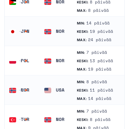
JOR
NOR
8 päivää
KESKI:
Jordania
Norja
8 päivää
MAX:
14 päivää
MIN:
JPN
NOR
19 päivää
KESKI:
Japani
Norja
24 päivää
MAX:
7 päivää
MIN:
POL
NOR
13 päivää
KESKI:
Puola
Norja
19 päivää
MAX:
8 päivää
MIN:
NOR
USA
11 päivää
KESKI:
Norja
Amerikan yhdysvallat
14 päivää
MAX:
7 päivää
MIN:
TUR
NOR
8 päivää
KESKI:
Turkki
Norja
9 päivää
MAX: