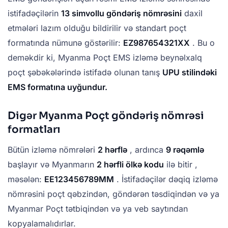
istifadəçilərin
13 simvollu göndəriş nömrəsini
daxil
etmələri lazım olduğu bildirilir və standart poçt
formatında nümunə göstərilir:
EZ987654321XX
. Bu o
deməkdir ki, Myanma Poçt EMS izləmə beynəlxalq
poçt şəbəkələrində istifadə olunan tanış
UPU stilindəki
EMS formatına uyğundur.
Digər Myanma Poçt göndəriş nömrəsi
formatları
Bütün izləmə nömrələri
2 hərflə
, ardınca
9 rəqəmlə
başlayır və Myanmarın
2 hərfli ölkə kodu
ilə bitir ,
məsələn:
EE123456789MM
. İstifadəçilər dəqiq izləmə
nömrəsini poçt qəbzindən, göndərən təsdiqindən və ya
Myanmar Poçt tətbiqindən və ya veb saytından
kopyalamalıdırlar.