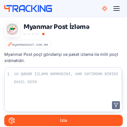
4Tracking
Myanmar Post İzləmə
myanmarpost.com.mm
Myanmar Post poçt göndərişi və paket izləmə ilə milli poçt
xidmətidir.
İzləmə nömrələrinizi daxil edin:
1.
İzlə