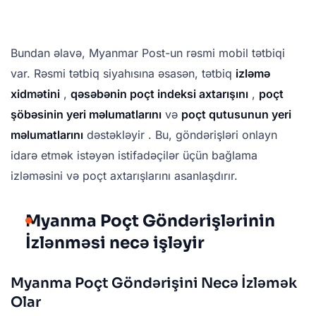
Bundan əlavə, Myanmar Post-un rəsmi mobil tətbiqi
var. Rəsmi tətbiq siyahısına əsasən, tətbiq
izləmə
xidmətini
,
qəsəbənin poçt indeksi axtarışını
,
poçt
şöbəsinin yeri məlumatlarını
və
poçt qutusunun yeri
məlumatlarını
dəstəkləyir . Bu, göndərişləri onlayn
idarə etmək istəyən istifadəçilər üçün bağlama
izləməsini və poçt axtarışlarını asanlaşdırır.
Myanma Poçt Göndərişlərinin
İzlənməsi necə işləyir
Myanma Poçt Göndərişini Necə İzləmək
Olar