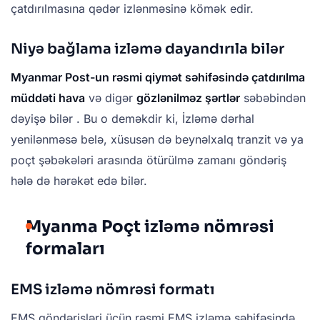
çatdırılmasına qədər izlənməsinə kömək edir.
Niyə bağlama izləmə dayandırıla bilər
Myanmar Post-un rəsmi qiymət səhifəsində çatdırılma
müddəti hava
və digər
gözlənilməz şərtlər
səbəbindən
dəyişə bilər . Bu o deməkdir ki, İzləmə dərhal
yenilənməsə belə, xüsusən də beynəlxalq tranzit və ya
poçt şəbəkələri arasında ötürülmə zamanı göndəriş
hələ də hərəkət edə bilər.
Myanma Poçt izləmə nömrəsi
formaları
EMS izləmə nömrəsi formatı
EMS göndərişləri üçün rəsmi EMS izləmə səhifəsində