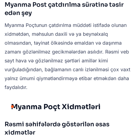
Myanma Post çatdırılma sürətinə təsir
edən şey
Myanma Poçtunun çatdırılma müddəti istifadə olunan
xidmətdən, məhsulun daxili və ya beynəlxalq
olmasından, təyinat ölkəsində emaldan və daşınma
zamanı gözlənilməz gecikmələrdən asılıdır. Rəsmi veb
sayt hava və gözlənilməz şərtləri amillər kimi
vurğuladığından, bağlamanın canlı izlənilməsi çox vaxt
yalnız ümumi qiymətləndirməyə etibar etməkdən daha
faydalıdır.
Myanma Poçt Xidmətləri
Rəsmi səhifələrdə göstərilən əsas
xidmətlər