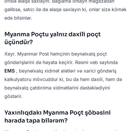
ofislə əlaqə saxlayın. Bağlama onlayn mağazadan
gəlibsə, satıcı ilə də əlaqə saxlayın ki, onlar sizə kömək
edə bilsinlər.
Myanma Poçtu yalnız daxili poçt
üçündür?
Xeyr. Myanmar Post həmçinin beynəlxalq poçt
göndərişlərini də həyata keçirir. Rəsmi veb saytında
EMS
, beynəlxalq xidmət alətləri və xarici göndəriş
kalkulyatoru mövcuddur ki, bu da həm daxili, həm də
beynəlxalq çatdırılma xidmətlərini dəstəklədiyini
göstərir.
Yaxınlıqdakı Myanma Poçt şöbəsini
harada tapa bilərəm?