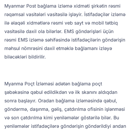
Myanmar Post bağlama izləmə xidməti şirkətin rəsmi
rəqəmsal vasitələri vasitəsilə işləyir. İstifadəçilər izləmə
ilə əlaqəli xidmətlərə rəsmi veb sayt və mobil tətbiq
vasitəsilə daxil ola bilərlər. EMS göndərişləri üçün
rəsmi EMS izləmə səhifəsində istifadəçilərin göndərişin
məhsul nömrəsini daxil etməklə bağlamanı izləyə
biləcəkləri bildirilir.
Myanma Poçt İzləməsi adətən bağlama poçt
şəbəkəsinə qəbul edildikdən və ilk skanını aldıqdan
sonra başlayır. Oradan bağlama izləməsində qəbul,
göndərmə, daşınma, gəliş, çatdırılma ofisinin işlənməsi
və son çatdırılma kimi yeniləmələr göstərilə bilər. Bu
yeniləmələr istifadəçilərə göndərişin göndərildiyi andan