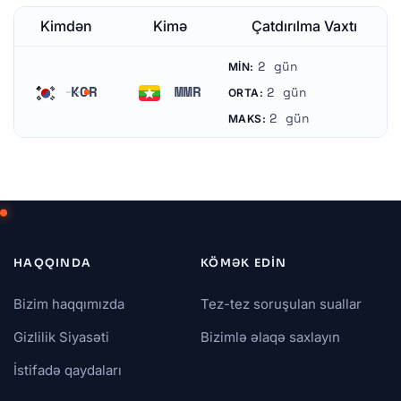
Kimdən
Kimə
Çatdırılma Vaxtı
2 gün
MIN:
KOR
MMR
2 gün
ORTA:
Cənubi Koreya
Myanma
2 gün
MAKS:
HAQQINDA
KÖMƏK EDIN
Bizim haqqımızda
Tez-tez soruşulan suallar
Gizlilik Siyasəti
Bizimlə əlaqə saxlayın
İstifadə qaydaları