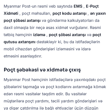
Myanmar Post-un rəsmi veb saytında
EMS
,
E-Poçt
Xidməti
, poçt məhsulları,
poçt kodu axtarışı
,
ən yaxın
poçt şöbəsi axtarışı
və göndərmə kalkulyatorları da
daxil olmaqla bir neçə əsas xidmət vurğulanır. Rəsmi
tətbiq həmçinin
izləmə
,
poçt şöbəsi axtarışı
və
poçt
qutusu axtarışını
dəstəkləyir ki, bu da istifadəçilərin
mobil cihazdan göndərişləri izləməsini və idarə
etməsini asanlaşdırır.
Poçt şəbəkəsi və xidmətə çıxış
Myanmar Post həmçinin istifadəçilərə yaxınlıqdakı poçt
şöbələrini tapmağa və poçt kodlarını axtarmağa kömək
edən rəsmi vasitələr təqdim edir. Bu vasitələr
müştərilərə poçt yardımı, təcili yardım göndərişləri və
ya digər çatdırılma ilə bağlı ehtiyaclar üçün düzgün