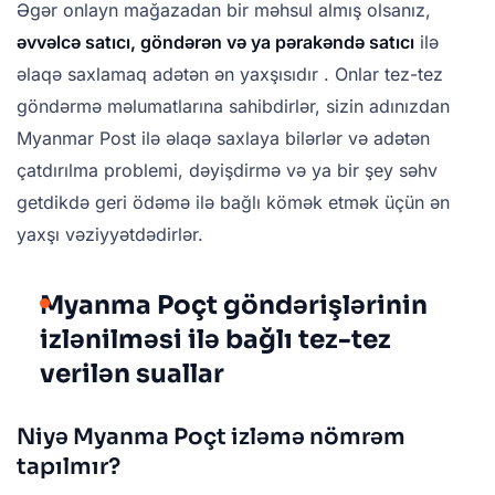
Əgər onlayn mağazadan bir məhsul almış olsanız,
əvvəlcə satıcı, göndərən və ya pərakəndə satıcı
ilə
əlaqə saxlamaq adətən ən yaxşısıdır . Onlar tez-tez
göndərmə məlumatlarına sahibdirlər, sizin adınızdan
Myanmar Post ilə əlaqə saxlaya bilərlər və adətən
çatdırılma problemi, dəyişdirmə və ya bir şey səhv
getdikdə geri ödəmə ilə bağlı kömək etmək üçün ən
yaxşı vəziyyətdədirlər.
Myanma Poçt göndərişlərinin
izlənilməsi ilə bağlı tez-tez
verilən suallar
Niyə Myanma Poçt izləmə nömrəm
tapılmır?