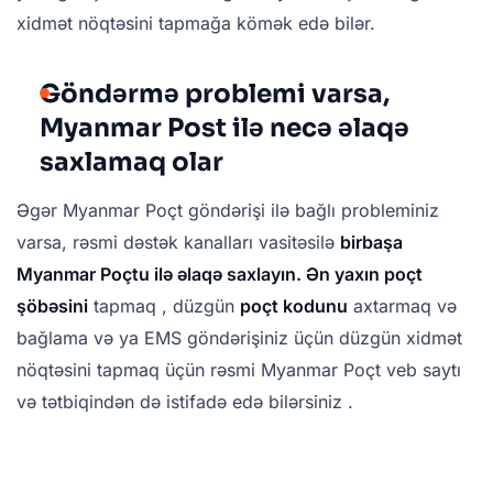
xidmət nöqtəsini tapmağa kömək edə bilər.
Göndərmə problemi varsa,
Myanmar Post ilə necə əlaqə
saxlamaq olar
Əgər Myanmar Poçt göndərişi ilə bağlı probleminiz
varsa, rəsmi dəstək kanalları vasitəsilə
birbaşa
Myanmar Poçtu ilə əlaqə saxlayın.
Ən yaxın poçt
şöbəsini
tapmaq , düzgün
poçt kodunu
axtarmaq və
bağlama və ya EMS göndərişiniz üçün düzgün xidmət
nöqtəsini tapmaq üçün rəsmi Myanmar Poçt veb saytı
və tətbiqindən də istifadə edə bilərsiniz .