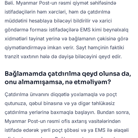
Bəli. Myanmar Post-un rəsmi qiymət səhifəsində
istifadəçilərin həm xərcləri, həm də çatdırılma
müddətini hesablaya biləcəyi bildirilir və xarici
göndərmə forması istifadəçilərə EMS kimi beynəlxalq
xidmətləri təyinat yerinə və bağlamanın çəkisinə görə
qiymətləndirməyə imkan verir. Sayt həmçinin faktiki
tranzit vaxtının hələ də dəyişə biləcəyini qeyd edir.
Bağlamamda çatdırılma qeyd olunsa da,
onu almamışamsa, nə etməliyəm?
Çatdırılma ünvanını diqqətlə yoxlamaqla və poçt
qutunuza, qəbul binasına və ya digər təhlükəsiz
çatdırılma yerlərinə baxmaqla başlayın. Bundan sonra,
Myanmar Post-un rəsmi ofis axtarış vasitələrindən
istifadə edərək yerli poçt şöbəsi və ya EMS ilə əlaqəli