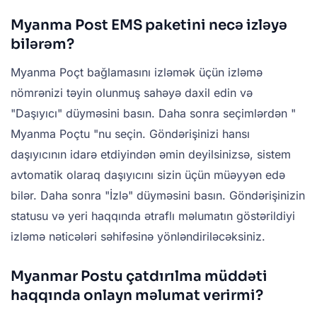
Myanma Post EMS paketini necə izləyə
bilərəm?
Myanma Poçt bağlamasını
izləmək üçün
izləmə
nömrənizi təyin olunmuş sahəyə daxil edin və
"Daşıyıcı" düyməsini basın. Daha sonra seçimlərdən "
Myanma Poçtu
"nu seçin. Göndərişinizi hansı
daşıyıcının idarə etdiyindən əmin deyilsinizsə, sistem
avtomatik olaraq daşıyıcını sizin üçün müəyyən edə
bilər. Daha sonra "İzlə" düyməsini basın. Göndərişinizin
statusu və yeri haqqında ətraflı məlumatın göstərildiyi
izləmə nəticələri səhifəsinə yönləndiriləcəksiniz.
Myanmar Postu çatdırılma müddəti
haqqında onlayn məlumat verirmi?