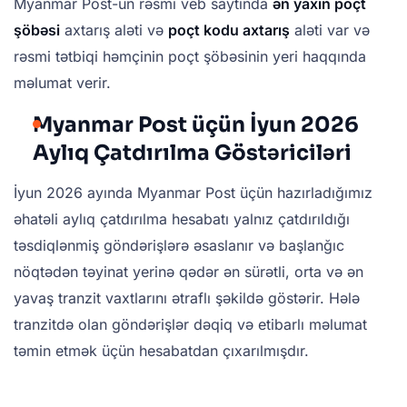
Myanmar Post-un rəsmi veb saytında
ən yaxın poçt
şöbəsi
axtarış aləti və
poçt kodu axtarış
aləti var və
rəsmi tətbiqi həmçinin poçt şöbəsinin yeri haqqında
məlumat verir.
Myanmar Post üçün İyun 2026
Aylıq Çatdırılma Göstəriciləri
İyun 2026 ayında Myanmar Post üçün hazırladığımız
əhatəli aylıq çatdırılma hesabatı yalnız çatdırıldığı
təsdiqlənmiş göndərişlərə əsaslanır və başlanğıc
nöqtədən təyinat yerinə qədər ən sürətli, orta və ən
yavaş tranzit vaxtlarını ətraflı şəkildə göstərir. Hələ
tranzitdə olan göndərişlər dəqiq və etibarlı məlumat
təmin etmək üçün hesabatdan çıxarılmışdır.