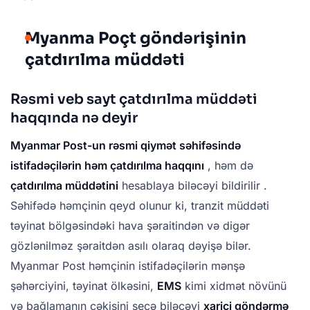
Myanma Poçt göndərişinin
çatdırılma müddəti
Rəsmi veb sayt çatdırılma müddəti
haqqında nə deyir
Myanmar Post-un rəsmi qiymət səhifəsində
istifadəçilərin həm çatdırılma haqqını
, həm də
çatdırılma müddətini
hesablaya biləcəyi bildirilir .
Səhifədə həmçinin qeyd olunur ki, tranzit müddəti
təyinat bölgəsindəki hava şəraitindən və digər
gözlənilməz şəraitdən asılı olaraq dəyişə bilər.
Myanmar Post həmçinin istifadəçilərin mənşə
şəhərciyini, təyinat ölkəsini,
EMS
kimi xidmət növünü
və bağlamanın çəkisini seçə biləcəyi
xarici göndərmə