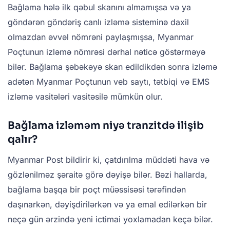
Bağlama hələ ilk qəbul skanını almamışsa və ya
göndərən göndəriş canlı izləmə sisteminə daxil
olmazdan əvvəl nömrəni paylaşmışsa, Myanmar
Poçtunun izləmə nömrəsi dərhal nəticə göstərməyə
bilər. Bağlama şəbəkəyə skan edildikdən sonra izləmə
adətən Myanmar Poçtunun veb saytı, tətbiqi və EMS
izləmə vasitələri vasitəsilə mümkün olur.
Bağlama izləməm niyə tranzitdə ilişib
qalır?
Myanmar Post bildirir ki, çatdırılma müddəti hava və
gözlənilməz şəraitə görə dəyişə bilər. Bəzi hallarda,
bağlama başqa bir poçt müəssisəsi tərəfindən
daşınarkən, dəyişdirilərkən və ya emal edilərkən bir
neçə gün ərzində yeni ictimai yoxlamadan keçə bilər.