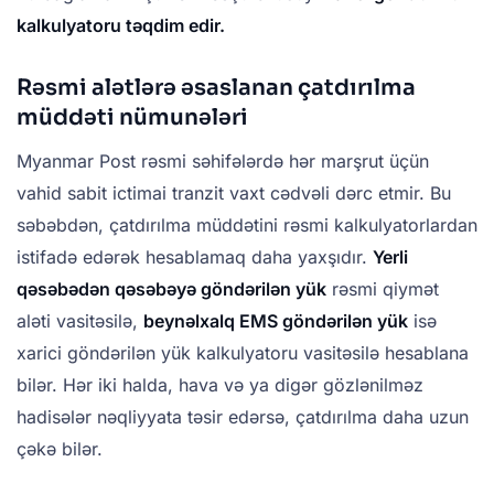
kalkulyatoru təqdim edir.
Rəsmi alətlərə əsaslanan çatdırılma
müddəti nümunələri
Myanmar Post rəsmi səhifələrdə hər marşrut üçün
vahid sabit ictimai tranzit vaxt cədvəli dərc etmir. Bu
səbəbdən, çatdırılma müddətini rəsmi kalkulyatorlardan
istifadə edərək hesablamaq daha yaxşıdır.
Yerli
qəsəbədən qəsəbəyə göndərilən yük
rəsmi qiymət
aləti vasitəsilə,
beynəlxalq EMS göndərilən yük
isə
xarici göndərilən yük kalkulyatoru vasitəsilə hesablana
bilər. Hər iki halda, hava və ya digər gözlənilməz
hadisələr nəqliyyata təsir edərsə, çatdırılma daha uzun
çəkə bilər.