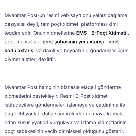
Myanmar Post-un rəsmi veb saytı onu yalnız bağlama
daşıyıcısı deyil, tam poçt xidməti platforması kimi
təqdim edir. Onun xidmətlərinə
EMS
,
E-Poçt Xidməti
,
poçt məhsulları,
poçt şöbəsinin yer axtarışı
,
poçt
kodu axtarışı
və daxili və beynəlxalq göndərişlər üçün
qiymət alətləri daxildir.
Myanmar Post həmçinin bizneslə əlaqəli göndərmə
xidmətlərini dəstəkləyir. Rəsmi E-Post xidməti
istifadəçilərə göndərmələri izləməyə və çatdırılma ilə
bağlı ehtiyacları daha səmərəli idarə etməyə kömək
edən xüsusiyyətləri vurğulayır və izləmə xidmətlərinin
poçt şəbəkəsinin vacib bir hissəsi olduğunu göstərir.