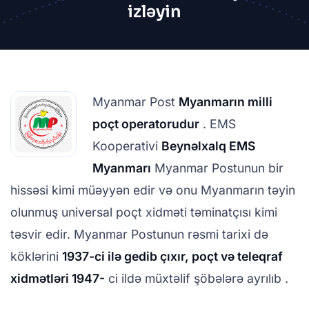
izləyin
Myanmar Post
Myanmarın milli
poçt operatorudur
. EMS
Kooperativi
Beynəlxalq EMS
Myanmarı
Myanmar Postunun bir
hissəsi kimi müəyyən edir və onu Myanmarın təyin
olunmuş universal poçt xidməti təminatçısı kimi
təsvir edir. Myanmar Postunun rəsmi tarixi də
köklərini
1937-ci ilə gedib çıxır, poçt və teleqraf
xidmətləri
1947-
ci ildə müxtəlif şöbələrə ayrılıb .