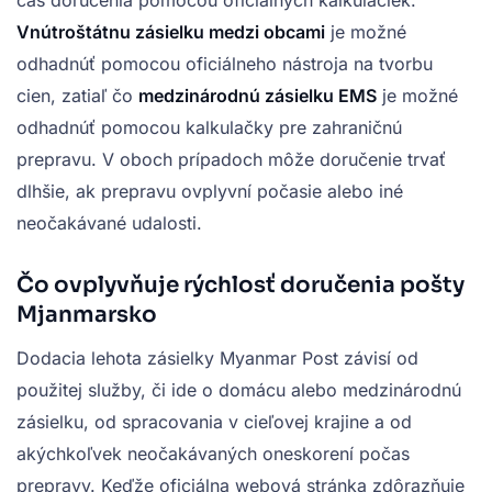
čas doručenia pomocou oficiálnych kalkulačiek.
Vnútroštátnu zásielku medzi obcami
je možné
odhadnúť pomocou oficiálneho nástroja na tvorbu
cien, zatiaľ čo
medzinárodnú zásielku EMS
je možné
odhadnúť pomocou kalkulačky pre zahraničnú
prepravu. V oboch prípadoch môže doručenie trvať
dlhšie, ak prepravu ovplyvní počasie alebo iné
neočakávané udalosti.
Čo ovplyvňuje rýchlosť doručenia pošty
Mjanmarsko
Dodacia lehota zásielky Myanmar Post závisí od
použitej služby, či ide o domácu alebo medzinárodnú
zásielku, od spracovania v cieľovej krajine a od
akýchkoľvek neočakávaných oneskorení počas
prepravy. Keďže oficiálna webová stránka zdôrazňuje