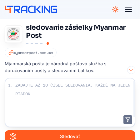
4Tracking
sledovanie zásielky Myanmar
Post
myanmarpost.com.mm
Mjanmarská pošta je národná poštová služba s
doručovaním pošty a sledovaním balíkov.
Zadajte svoje sledovacie čísla:
1.
Sledovať