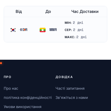
Від
До
Час Доставки
2 дні
МІН:
KOR
MMR
2 дні
СЕР:
Південна Корея
М’янма
2 дні
МАКС:
ПРО
ДОВІДКА
Про нас
Часті запитання
політика конфіденційності
Зв'яжіться з нами
Умови використання