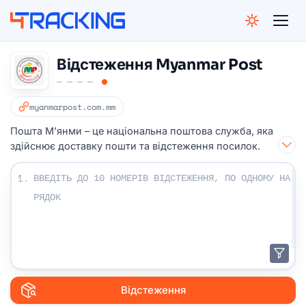
4Tracking
Відстеження Myanmar Post
myanmarpost.com.mm
Пошта М’янми – це національна поштова служба, яка
здійснює доставку пошти та відстеження посилок.
Введіть свої номери відстеження:
1.
Відстеження