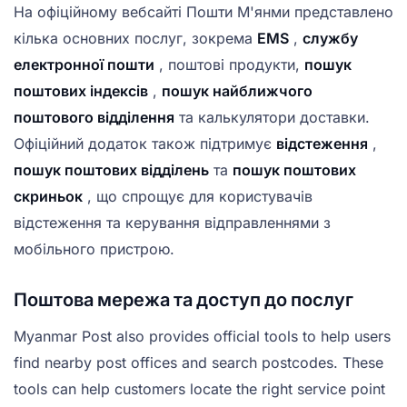
На офіційному вебсайті Пошти М'янми представлено
кілька основних послуг, зокрема
EMS
,
службу
електронної пошти
, поштові продукти,
пошук
поштових індексів
,
пошук найближчого
поштового відділення
та калькулятори доставки.
Офіційний додаток також підтримує
відстеження
,
пошук поштових відділень
та
пошук поштових
скриньок
, що спрощує для користувачів
відстеження та керування відправленнями з
мобільного пристрою.
Поштова мережа та доступ до послуг
Myanmar Post also provides official tools to help users
find nearby post offices and search postcodes. These
tools can help customers locate the right service point