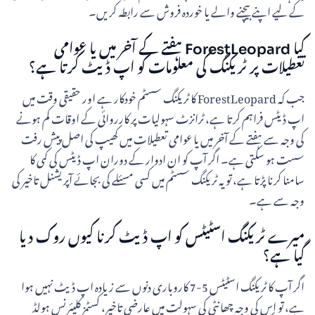
کے لیے اپنے بیچنے والے یا خوردہ فروش سے رابطہ کریں۔
کیا ForestLeopard ہفتے کے آخر میں یا عوامی
تعطیلات پر ٹریکنگ کی معلومات کو اپ ڈیٹ کرتا ہے؟
جب کہ ForestLeopard کا ٹریکنگ سسٹم خودکار ہے اور حقیقی وقت میں
اپ ڈیٹس فراہم کرتا ہے، ٹرانزٹ سہولیات پر کارروائی کے اوقات کم ہونے
کی وجہ سے ہفتے کے آخر میں یا عوامی تعطیلات میں کھیپ کی اصل پیش رفت
سست ہو سکتی ہے۔ اگر آپ کو ان ادوار کے دوران اپ ڈیٹس کی کمی کا
سامنا کرنا پڑتا ہے، تو یہ ٹریکنگ سسٹم میں کسی مسئلے کی بجائے آپریشنل تاخیر کی
وجہ سے ہے۔
میرے ٹریکنگ اسٹیٹس کو اپ ڈیٹ کرنا کیوں روک دیا
گیا ہے؟
اگر آپ کا ٹریکنگ اسٹیٹس 5-7 کاروباری دنوں سے زیادہ اپ ڈیٹ نہیں ہوا
ہے، تو اس کی وجہ چھانٹی کی سہولت میں عارضی تاخیر، کسٹمز کلیئرنس ہولڈ