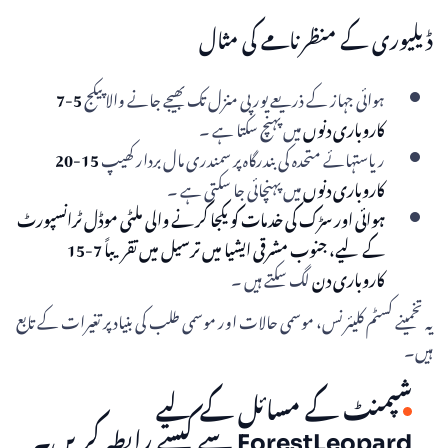
ڈیلیوری کے منظرنامے کی مثال
ہوائی جہاز کے ذریعے یورپی منزل تک بھیجے جانے والا پیکج
5-7
کاروباری دنوں
میں پہنچ سکتا ہے ۔
ریاستہائے متحدہ کی بندرگاہ پر سمندری مال بردار کھیپ
15-20
کاروباری دنوں
میں پہنچائی جا سکتی ہے ۔
ہوائی اور سڑک کی خدمات کو یکجا کرنے والی ملٹی موڈل ٹرانسپورٹ
کے لیے، جنوب مشرقی ایشیا میں ترسیل میں تقریباً 7-15
کاروباری دن
لگ سکتے ہیں ۔
یہ تخمینے کسٹم کلیئرنس، موسمی حالات اور موسمی طلب کی بنیاد پر تغیرات کے تابع
ہیں۔
شپمنٹ کے مسائل کے لیے
ForestLeopard سے کیسے رابطہ کریں۔