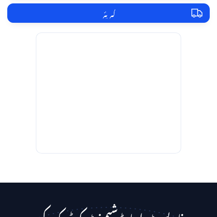
کیریئر