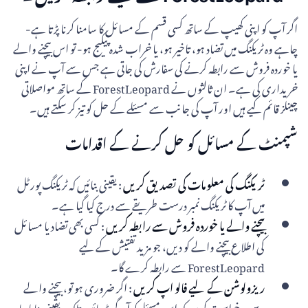
اگر آپ کو اپنی کھیپ کے ساتھ کسی قسم کے مسائل کا سامنا کرنا پڑتا ہے-
چاہے وہ ٹریکنگ میں تضاد ہو، تاخیر ہو، یا خراب شدہ پیکیج ہو- تو اس بیچنے والے
یا خوردہ فروش سے رابطہ کرنے کی سفارش کی جاتی ہے جس سے آپ نے اپنی
خریداری کی ہے۔ ان ثالثوں نے ForestLeopard کے ساتھ مواصلاتی
چینلز قائم کیے ہیں اور آپ کی جانب سے مسئلے کے حل کو تیز کر سکتے ہیں۔
شپمنٹ کے مسائل کو حل کرنے کے اقدامات
ٹریکنگ کی معلومات کی تصدیق کریں
: یقینی بنائیں کہ ٹریکنگ پورٹل
میں آپ کا ٹریکنگ نمبر درست طریقے سے درج کیا گیا ہے۔
بیچنے والے یا خوردہ فروش سے رابطہ کریں
: کسی بھی تضاد یا مسائل
کی اطلاع بیچنے والے کو دیں، جو مزید تفتیش کے لیے
ForestLeopard سے رابطہ کرے گا۔
ریزولوشن کے لیے فالو اپ کریں
: اگر ضروری ہو تو، بیچنے والے
سے درخواست کریں کہ اس مسئلے کو آگے بڑھائیں تاکہ یہ یقینی بنایا جا