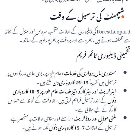
شپمنٹ کی ترسیل کے وقت
ForestLeopard کی ڈیلیوری کے اوقات منتخب سروس اور منزل کے لحاظ
سے مختلف ہوتے ہیں، بھروسے اور بروقت پر بھرپور توجہ کے ساتھ۔
تخمینی ڈیلیوری ٹائم فریم
سمندری مال برداری کی خدمات
: عام طور پر، بڑی عالمی بندرگاہوں پر
ترسیل میں تقریباً
15-25 کاروباری دن
لگتے ہیں ۔
ایئر فریٹ اور ایئر کارگو : تیز خدمات عام طور پر
5-10 کاروباری
دنوں
کے اندر ترسیل فراہم کرتی ہیں ، جو وقت کے لحاظ سے حساس
کارگو کے لیے مثالی ہے۔
ملٹی موڈل اور روڈ فریٹ
: راستے اور مقامی حالات پر منحصر ہے،
ترسیل کے اوقات
7-15 کاروباری دنوں
تک ہوتے ہیں ۔