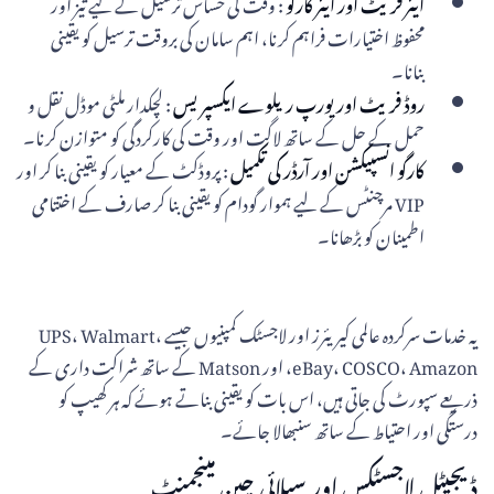
ایئر فریٹ اور ایئر کارگو
: وقت کی حساس ترسیل کے لیے تیز اور
محفوظ اختیارات فراہم کرنا، اہم سامان کی بروقت ترسیل کو یقینی
بنانا۔
روڈ فریٹ اور یورپ ریلوے ایکسپریس
: لچکدار ملٹی موڈل نقل و
حمل کے حل کے ساتھ لاگت اور وقت کی کارکردگی کو متوازن کرنا۔
کارگو انسپیکشن اور آرڈر کی تکمیل
: پروڈکٹ کے معیار کو یقینی بنا کر اور
VIP مرچنٹس کے لیے ہموار گودام کو یقینی بنا کر صارف کے اختتامی
اطمینان کو بڑھانا۔
یہ خدمات سرکردہ عالمی کیریئرز اور لاجسٹک کمپنیوں جیسے UPS، Walmart،
eBay، COSCO، Amazon، اور Matson کے ساتھ شراکت داری کے
ذریعے سپورٹ کی جاتی ہیں، اس بات کو یقینی بناتے ہوئے کہ ہر کھیپ کو
درستگی اور احتیاط کے ساتھ سنبھالا جائے۔
ڈیجیٹل لاجسٹکس اور سپلائی چین مینجمنٹ