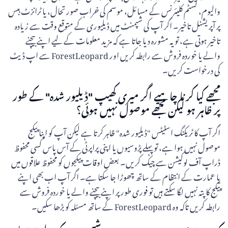
والیوم، کسٹم کلیئرنس کے مسائل، موسم کی خراب صورتحال، یا ٹرانزٹ ہبس
پر آپریشنل تاخیر۔ اگر آپ کی شپمنٹ میں ڈیلیوری کے متوقع وقت سے زیادہ
تاخیر ہوتی ہے، تو یہ مشورہ دیا جاتا ہے کہ مزید معلومات کے لیے اپنے بیچنے
والے یا خوردہ فروش سے رابطہ کریں اور ForestLeopard سے اپ ڈیٹ
کی درخواست کریں۔
مجھے کیا کرنا چاہیے اگر میری کھیپ "ڈیلیور شدہ" کے طور
پر ظاہر ہو لیکن مجھے موصول نہیں ہوئی؟
اگر آپ کا ٹریکنگ اسٹیٹس "ڈیلیور شدہ" ظاہر کرتا ہے لیکن آپ کو اپنا پیکج
موصول نہیں ہوا ہے، تو پہلے پڑوسیوں یا اپنی پراپرٹی کے آس پاس کسی محفوظ
ڈراپ آف لوکیشن سے چیک کریں۔ بعض اوقات پیکجوں کو محفوظ علاقوں میں
یا عمارت کے انتظام کے ساتھ چھوڑا جا سکتا ہے۔ اگر آپ اب بھی اپنے
پیکج کا پتہ نہیں لگا سکتے ہیں تو فوری طور پر اپنے بیچنے والے یا خوردہ فروش سے
رابطہ کریں تاکہ وہ ForestLeopard کے ساتھ مسئلہ کو بڑھا سکیں۔