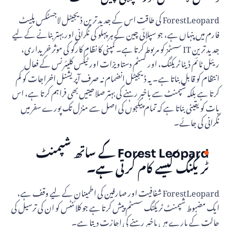
ForestLeopard کی طاقت اس کے جدید ترین ڈیجیٹل لاجسٹکس پلیٹ
فارم میں پنہاں ہے، جو سپلائی چین کے ہر پہلو کی نگرانی اور بہتر بنانے کے لیے
جدید ترین IT سسٹمز کو مربوط کرتا ہے۔ کمپنی کا نظام کارگو کی موثر خریداری،
ریئل ٹائم ڈیٹا ٹریکنگ، اور کسٹم دستاویزات اور ٹیکس کلیئرنس کے فعال
انتظام کو قابل بناتا ہے۔ یہ ڈیجیٹل انضمام نہ صرف آپریشنل اخراجات کو کم
کرتا ہے بلکہ شپمنٹ سے باخبر رہنے کی بہتر صلاحیتیں بھی فراہم کرتا ہے، اس
بات کو یقینی بناتا ہے کہ تمام پیکجوں کی اصل سے منزل تک پورے سفر میں
نگرانی کی جائے۔
Forest Leopard کے ساتھ شپمنٹ
ٹریکنگ کیسے کام کرتی ہے۔
ForestLeopard شفافیت اور صارفین کی اطمینان کے لیے وقف ہے،
ایک مضبوط شپمنٹ ٹریکنگ سسٹم پیش کرتا ہے جو کلائنٹس کو ان کی ترسیل کی
حالت کے بارے میں باخبر رہنے کی اجازت دیتا ہے۔