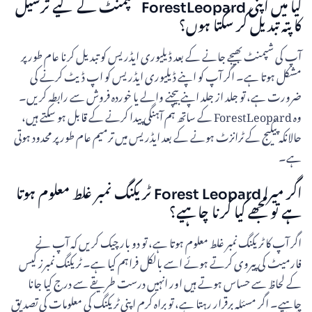
کیا میں اپنی ForestLeopard شپمنٹ کے لیے ترسیل
کا پتہ تبدیل کر سکتا ہوں؟
آپ کی شپمنٹ بھیجے جانے کے بعد ڈیلیوری ایڈریس کو تبدیل کرنا عام طور پر
مشکل ہوتا ہے۔ اگر آپ کو اپنے ڈیلیوری ایڈریس کو اپ ڈیٹ کرنے کی
ضرورت ہے، تو جلد از جلد اپنے بیچنے والے یا خوردہ فروش سے رابطہ کریں۔
وہ ForestLeopard کے ساتھ ہم آہنگی پیدا کرنے کے قابل ہو سکتے ہیں،
حالانکہ پیکیج کے ٹرانزٹ ہونے کے بعد ایڈریس میں ترمیم عام طور پر محدود ہوتی
ہے۔
اگر میرا Forest Leopard ٹریکنگ نمبر غلط معلوم ہوتا
ہے تو مجھے کیا کرنا چاہیے؟
اگر آپ کا ٹریکنگ نمبر غلط معلوم ہوتا ہے، تو دو بار چیک کریں کہ آپ نے
فارمیٹ کی پیروی کرتے ہوئے اسے بالکل فراہم کیا ہے۔ ٹریکنگ نمبرز کیس
کے لحاظ سے حساس ہوتے ہیں اور انہیں درست طریقے سے درج کیا جانا
چاہیے۔ اگر مسئلہ برقرار رہتا ہے، تو براہ کرم اپنی ٹریکنگ کی معلومات کی تصدیق