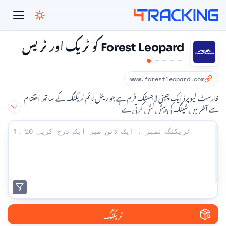
4Tracking
Forest Leopard کو ٹریک اور ٹریس
www.forestleopard.com
فارسٹ لیوپرڈ ایک چینی لاجسٹک فرم ہے جو ریئل ٹائم ٹریکنگ کے ساتھ اختتام
سے آخر میں شپنگ کی پیش کش کرتی ہے
اپنے ٹریکنگ نمبر درج کریں:
1.
ٹریکنگ