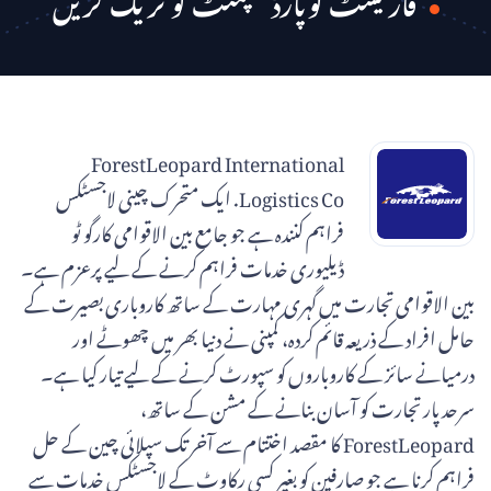
فاریسٹ لوپارڈ شپمنٹ کو ٹریک کریں
ForestLeopard International
Logistics Co. ایک متحرک چینی لاجسٹکس
فراہم کنندہ ہے جو جامع بین الاقوامی کارگو ٹو
ڈیلیوری خدمات فراہم کرنے کے لیے پرعزم ہے۔
بین الاقوامی تجارت میں گہری مہارت کے ساتھ کاروباری بصیرت کے
حامل افراد کے ذریعہ قائم کردہ، کمپنی نے دنیا بھر میں چھوٹے اور
درمیانے سائز کے کاروباروں کو سپورٹ کرنے کے لیے تیار کیا ہے۔
سرحد پار تجارت کو آسان بنانے کے مشن کے ساتھ،
ForestLeopard کا مقصد اختتام سے آخر تک سپلائی چین کے حل
فراہم کرنا ہے جو صارفین کو بغیر کسی رکاوٹ کے لاجسٹکس خدمات سے