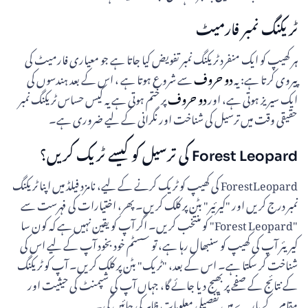
ٹریکنگ نمبر فارمیٹ
ہر کھیپ کو ایک منفرد ٹریکنگ نمبر تفویض کیا جاتا ہے جو معیاری فارمیٹ کی
پیروی کرتا ہے: یہ
دو حروف
سے شروع ہوتا ہے ، اس کے بعد ہندسوں کی
ایک سیریز ہوتی ہے، اور
دو حروف
پر ختم ہوتی ہے یہ کیس حساس ٹریکنگ نمبر
حقیقی وقت میں ترسیل کی شناخت اور نگرانی کے لیے ضروری ہے۔
Forest Leopard کی ترسیل کو کیسے ٹریک کریں؟
ForestLeopard کی کھیپ کو ٹریک کرنے کے لیے، نامزد فیلڈ میں اپنا ٹریکنگ
نمبر درج کریں اور "کیرئیر" بٹن پر کلک کریں۔ پھر، اختیارات کی فہرست سے
"Forest Leopard" کو منتخب کریں۔ اگر آپ کو یقین نہیں ہے کہ کون سا
کیریئر آپ کی کھیپ کو سنبھال رہا ہے، تو سسٹم خود بخود آپ کے لیے اس کی
شناخت کر سکتا ہے۔ اس کے بعد، "ٹریک" بٹن پر کلک کریں۔ آپ کو ٹریکنگ
کے نتائج کے صفحے پر بھیج دیا جائے گا، جہاں آپ کی شپمنٹ کی حیثیت اور
مقام کے بارے میں تفصیلی معلومات ظاہر کی جائیں گی۔