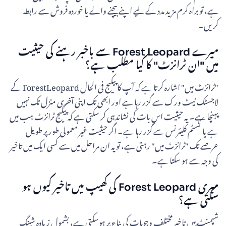
ہے، تو براہ کرم مزید مدد کے لیے اپنے بیچنے والے یا خوردہ فروش سے رابطہ
کریں۔
میرے Forest Leopard سے باخبر رہنے کی حیثیت
میں "ان ٹرانزٹ" کا کیا مطلب ہے؟
"ٹرانزٹ میں" اشارہ کرتا ہے کہ آپ کا پیکیج فی الحال ForestLeopard کے
لاجسٹک نیٹ ورک سے گزر رہا ہے اور ابھی تک اپنی آخری منزل تک نہیں
پہنچا ہے۔ یہ حیثیت اس بات کی نشاندہی کر سکتی ہے کہ پیکیج ٹرانزٹ ہب میں
ہے یا کسٹم کلیئرنس سے گزر رہا ہے۔ اگر حیثیت غیر معمولی طور پر طویل
عرصے تک "ٹرانزٹ میں" رہتی ہے، تو یہ ان مراحل میں سے کسی ایک میں تاخیر
کی وجہ سے ہو سکتا ہے۔
میری Forest Leopard کی کھیپ میں تاخیر کیوں ہو
سکتی ہے؟
شپمنٹ میں تاخیر مختلف وجوہات کی بناء پر ہوسکتی ہے، بشمول زیادہ شپنگ