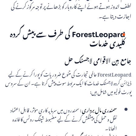
لطف اندوز ہوتے ہوئے اپنے کاروبار کو بڑھانے پر توجہ مرکوز کرنے کی
اجازت دیتا ہے۔
ForestLeopard کی طرف سے پیش کردہ
کلیدی خدمات
جامع بین الاقوامی لاجسٹک حل
ForestLeopard عالمی تجارت کی متنوع ضروریات کو پورا کرنے کے لیے
ڈیزائن کردہ لاجسٹک خدمات کا ایک مربوط سوٹ پیش کرتا ہے۔ ان کے سروس
پورٹ فولیو میں شامل ہیں:
سمندری مال برداری
: سمندروں میں سرمایہ کاری مؤثر، قابل اعتماد
نقل و حمل کی پیشکش کرنے کے لیے مضبوط شپنگ روٹس کا فائدہ
اٹھانا۔