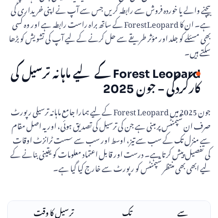
بیچنے والے یا خوردہ فروش سے رابطہ کریں جس سے آپ نے اپنی خریداری کی
ہے۔ ان کا ForestLeopard کے ساتھ براہ راست رابطہ ہے اور وہ کسی
بھی مسئلے کو جلد اور مؤثر طریقے سے حل کرنے کے لیے آپ کی تشویش کو بڑھا
سکتے ہیں۔
Forest Leopard کے لیے ماہانہ ترسیل کی
کارکردگی – جون 2025
جون 2025 میں Forest Leopard کے لیے ہمارا جامع ماہانہ ترسیلی رپورٹ
صرف ان شپمنٹس پر مبنی ہے جن کی ترسیل کی تصدیق ہوئی، اور یہ اصل مقام
سے منزل تک کے سب سے تیز، اوسط اور سب سے سست ٹرانزٹ اوقات
کی تفصیل پیش کرتا ہے۔ درست اور قابل اعتماد معلومات کو یقینی بنانے کے
لیے ابھی بھی منتظر شپمنٹس کو رپورٹ سے خارج کیا گیا ہے۔
سے
تک
ترسیل کا وقت