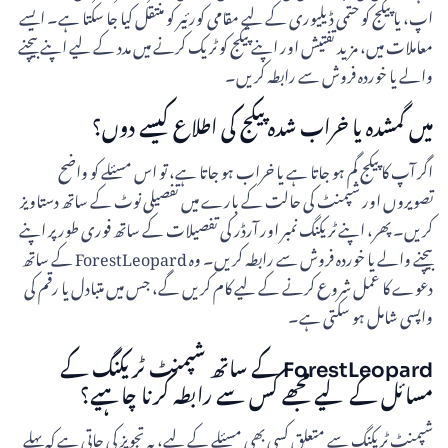
اپ، یا پیکج کو حتمی ڈیلیوری کے لیے مقامی کورئیر کو منتقل کیا جا سکتا ہے۔ ایسے
معاملات میں، مزید تفتیش اور اپنے پیکج کو ٹریک کرنے میں مدد کے لیے اپنے بیچنے
والے یا خوردہ فروش سے رابطہ کریں۔
میں گمشدہ یا خراب شدہ پیکج کی اطلاع کیسے دوں؟
اگر آپ کا پیکج گم ہو جاتا ہے یا خراب ہو جاتا ہے، تو اس مسئلے کو واضح
تصویروں اور شپمنٹ کی حالت کے بارے میں تفصیلی نوٹ کے ساتھ دستاویز
کریں۔ پھر، اپنے ٹریکنگ نمبر اور آرڈر کی تفصیلات کے ساتھ فوری طور پر اپنے
بیچنے والے یا خوردہ فروش سے رابطہ کریں۔ وہ ForestLeopard کے ساتھ
دعوے کا عمل شروع کرنے کے لیے کام کریں گے، جس میں متبادل یا رقم کی
واپسی شامل ہو سکتی ہے۔
ForestLeopard کے ساتھ شپمنٹ ٹریکنگ کے
مسائل کے لیے مجھے کس سے رابطہ کرنا چاہیے؟
شپمنٹ ٹریکنگ سے متعلق کسی بھی مسئلے کے لیے، یہ تجویز کی جاتی ہے کہ پہلے