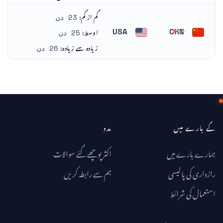
کم از کم:
23 دن
اوسط:
USA
CHN
25 دن
چین
ریاست ہائے متحدہ امریکا
زیادہ سے زیادہ:
26 دن
کے بارے میں
مدد
ہمارے بارے میں
اکثر پوچھے گئے سوالات
رازداری کی پالیسی
ہم سے رابطہ کریں
استعمال کی شرائط