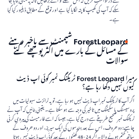
سکے کہ آپ کی کھیپ کا پتہ لگایا گیا ہے اور توقع کے مطابق ڈیلیور کیا گیا
ہے۔
ForestLeopard شپمنٹ سے باخبر رہنے
کے مسائل کے بارے میں اکثر پوچھے گئے
سوالات
میرا Forest Leopard ٹریکنگ نمبر کوئی اپ ڈیٹ
کیوں نہیں دکھا رہا ہے؟
اگر آپ کا ٹریکنگ نمبر اپ ڈیٹ نہیں ہو رہا ہے، تو یہ ٹرانزٹ سہولیات میں
پروسیسنگ یا سکیننگ میں تاخیر کی وجہ سے ہو سکتا ہے۔ یقینی بنائیں کہ آپ نے
ٹریکنگ نمبر صحیح طریقے سے درج کیا ہے، جیسا کہ اسے فارمیٹ کی پیروی کرنی
چاہیے: دو حروف، اس کے بعد ہندسوں کی ایک سیریز، اور دو حروف کے
ساتھ ختم ہونے والا۔ اگر 24-48 گھنٹوں کے بعد کوئی اپ ڈیٹ نہیں ہوتا