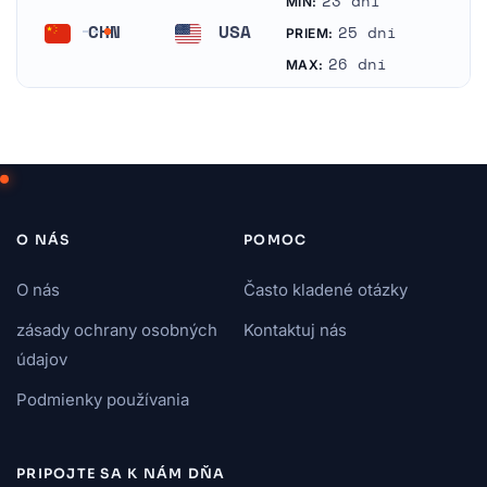
23 dni
MIN:
CHN
USA
25 dní
PRIEM:
Čína
Spojené štáty americké
26 dní
MAX:
O NÁS
POMOC
O nás
Často kladené otázky
zásady ochrany osobných
Kontaktuj nás
údajov
Podmienky používania
PRIPOJTE SA K NÁM DŇA