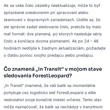
Ak sa vaše číslo zásielky neaktualizuje, môže to byť
spôsobené oneskorením pri spracovaní alebo
skenovaní v dopravných zariadeniach. Uistite sa, že
ste správne zadali sledovacie číslo, pretože by malo
mať formát: dve písmená, po ktorých nasleduje séria
číslic a končiace dvoma písmenami. Ak po 24 – 48
hodinách nedôjde k žiadnym aktualizáciám, požiadajte
o ďalšiu pomoc svojho predajcu alebo predajcu.
Čo znamená „In Transit“ v mojom stave
sledovania ForestLeopard?
„In Transit“ znamená, že váš balík sa momentálne
pohybuje cez logistickú sieť ForestLeopard a ešte
nedosiahol svoje konečné miesto určenia. Tento stav
môže naznačovať, že balík sa nachádza v tranzitnom