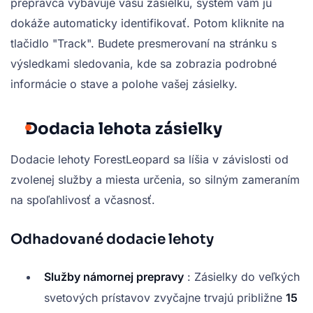
prepravca vybavuje vašu zásielku, systém vám ju
dokáže automaticky identifikovať. Potom kliknite na
tlačidlo "Track". Budete presmerovaní na stránku s
výsledkami sledovania, kde sa zobrazia podrobné
informácie o stave a polohe vašej zásielky.
Dodacia lehota zásielky
Dodacie lehoty ForestLeopard sa líšia v závislosti od
zvolenej služby a miesta určenia, so silným zameraním
na spoľahlivosť a včasnosť.
Odhadované dodacie lehoty
Služby námornej prepravy
: Zásielky do veľkých
svetových prístavov zvyčajne trvajú približne
15