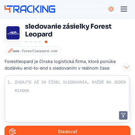
4Tracking
sledovanie zásielky Forest
Leopard
www.forestleopard.com
Forestleopard je čínska logistická firma, ktorá ponúka
dodávku end-to-end s sledovaním v reálnom čase
Zadajte svoje sledovacie čísla:
1.
Sledovať