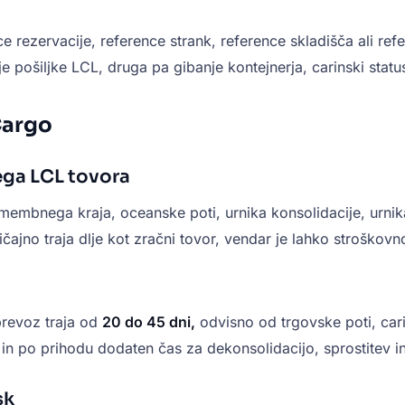
e rezervacije, reference strank, reference skladišča ali re
je pošiljke LCL, druga pa gibanje kontejnerja, carinski stat
Cargo
ega LCL tovora
mbnega kraja, oceanske poti, urnika konsolidacije, urnika 
ajno traja dlje kot zračni tovor, vendar je lahko stroškovno
prevoz traja od
20 do 45 dni,
odvisno od trgovske poti, car
n po prihodu dodaten čas za dekonsolidacijo, sprostitev 
sk