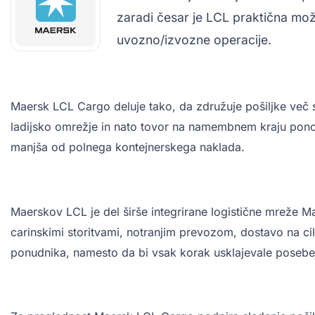
zaradi česar je LCL praktična mož
uvozno/izvozne operacije.
Maersk LCL Cargo deluje tako, da združuje pošiljke več 
ladijsko omrežje in nato tovor na namembnem kraju pono
manjša od polnega kontejnerskega naklada.
Maerskov LCL je del širše integrirane logistične mreže M
carinskimi storitvami, notranjim prevozom, dostavo na cil
ponudnika, namesto da bi vsak korak usklajevale posebe