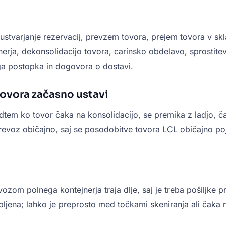
stvarjanje rezervacij, prevzem tovora, prejem tovora v skla
jnerja, dekonsolidacijo tovora, carinsko obdelavo, sprostit
ega postopka in dogovora o dostavi.
tovora začasno ustavi
tem ko tovor čaka na konsolidacijo, se premika z ladjo, ča
voz običajno, saj se posodobitve tovora LCL običajno poja
zom polnega kontejnerja traja dlje, saj je treba pošiljke p
ljena; lahko je preprosto med točkami skeniranja ali čaka n