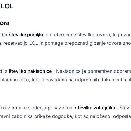
 LCL
vora
raba
številke pošiljke
ali referenčne številke tovora, ki jo za
a z rezervacijo LCL in pomaga prepoznati gibanje tovora zno
di s
številko nakladnice
. Nakladnica je pomemben odpremni d
natančno tako, kot je navedena na odpremnih dokumentih ali
hko v poteku sledenja prikaže tudi
številka zabojnika
. Števi
a ravni zabojnika prikaže dogodke, kot so naloženo, odposla