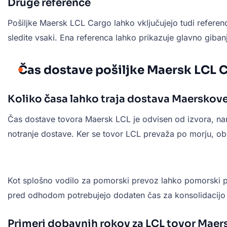
Druge reference
Pošiljke Maersk LCL Cargo lahko vključujejo tudi referenc
sledite vsaki. Ena referenca lahko prikazuje glavno giban
Čas dostave pošiljke Maersk LCL 
Koliko časa lahko traja dostava Maerskov
Čas dostave tovora Maersk LCL je odvisen od izvora, name
notranje dostave. Ker se tovor LCL prevaža po morju, obič
Kot splošno vodilo za pomorski prevoz lahko pomorski 
pred odhodom potrebujejo dodaten čas za konsolidacijo i
Primeri dobavnih rokov za LCL tovor Maer