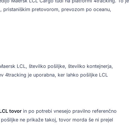
edijo Maersk LCL Cargo tudi na platformi 4tracking. To je
em, pristaniškim pretovorom, prevozom po oceanu,
Maersk LCL, številko pošiljke, številko kontejnerja,
tev 4tracking je uporabna, ker lahko pošiljke LCL
LCL tovor
in po potrebi vnesejo pravilno referenčno
pošiljke ne prikaže takoj, tovor morda še ni prejel