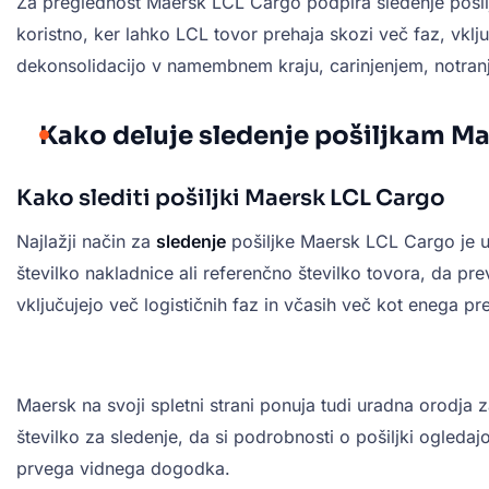
Za preglednost Maersk LCL Cargo podpira sledenje pošiljk
koristno, ker lahko LCL tovor prehaja skozi več faz, vk
dekonsolidacijo v namembnem kraju, carinjenjem, notra
Kako deluje sledenje pošiljkam M
Kako slediti pošiljki Maersk LCL Cargo
Najlažji način za
sledenje
pošiljke Maersk LCL Cargo je
številko nakladnice ali referenčno številko tovora, da pr
vključujejo več logističnih faz in včasih več kot enega p
Maersk na svoji spletni strani ponuja tudi uradna orodja 
številko za sledenje, da si podrobnosti o pošiljki ogleda
prvega vidnega dogodka.