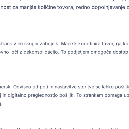
nost za manjše količine tovora, redno dopolnjevanje za
strank v en skupni zabojnik. Maersk koordinira tovor, ga 
vno loči z dekonsolidacijo. To podjetjem omogoča dostop d
aersk. Odvisno od poti in nastavitve storitve se lahko poš
j in digitalno preglednostjo pošiljk. To strankam pomaga upr
j.