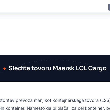
E
JING
SHANGHAI
TOKYO
SYDNEY
Sledite tovoru Maersk LCL Cargo
toritev prevoza manj kot kontejnerskega tovora (LSS) 
 kontejner. Namesto da bi plačali za cel kontejner, poši