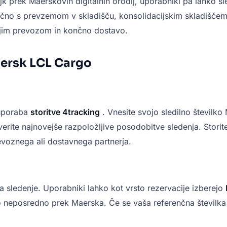
 prek Maerskovih digitalnih orodij, uporabniki pa lahko sl
ljučno s prevzemom v skladišču, konsolidacijskim skladišč
njim prevozom in končno dostavo.
aersk LCL Cargo
 uporaba
storitve 4tracking
. Vnesite svojo sledilno številko 
everite najnovejše razpoložljive posodobitve sledenja. Stori
revoznega ali dostavnega partnerja.
za sledenje. Uporabniki lahko kot vrsto rezervacije izberejo
jo neposredno prek Maerska. Če se vaša referenčna številka 