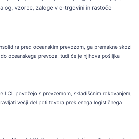
log, vzorce, zaloge v e-trgovini in rastoče
konsolidira pred oceanskim prevozom, ga premakne skozi
o oceanskega prevoza, tudi če je njihova pošiljka
iljke LCL povežejo s prevzemom, skladiščnim rokovanjem,
avljati večji del poti tovora prek enega logističnega