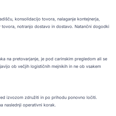
dišču, konsolidacijo tovora, nalaganje kontejnerja,
ev tovora, notranjo dostavo in dostavo. Natančni dogodki
ka na pretovarjanje, je pod carinskim pregledom ali se
vijo ob večjih logističnih mejnikih in ne ob vsakem
red izvozom združiti in po prihodu ponovno ločiti.
a naslednji operativni korak.