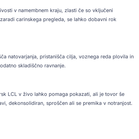
ivosti v namembnem kraju, zlasti če so vključeni
n zaradi carinskega pregleda, se lahko dobavni rok
a natovarjanja, pristanišča cilja, voznega reda plovila in
dodatno skladiščno ravnanje.
sk LCL v živo lahko pomaga pokazati, ali je tovor še
avi, dekonsolidiran, sproščen ali se premika v notranjost.