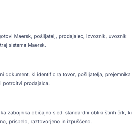
gotovi Maersk, pošiljatelj, prodajalec, izvoznik, uvoznik
traj sistema Maersk.
okument, ki identificira tovor, pošiljatelja, prejemnika
 potrditvi prodajalca.
lka zabojnika običajno sledi standardni obliki štirih črk, ki
no, prispelo, raztovorjeno in izpuščeno.