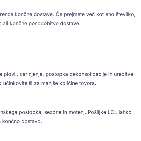
ference končne dostave. Če prejmete več kot eno številko,
us ali končne posodobitve dostave.
plovil, carinjenja, postopka dekonsolidacije in ureditve
 učinkovitejši za manjše količine tovora.
inskega postopka, sezone in motenj. Pošiljke LCL lahko
in končno dostavo.