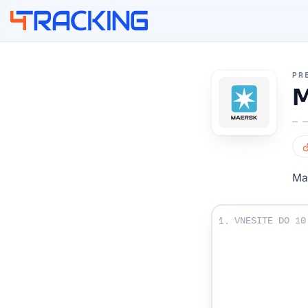
4Tracking
PR
M
Ma
Vnesite svoje sledi
1.