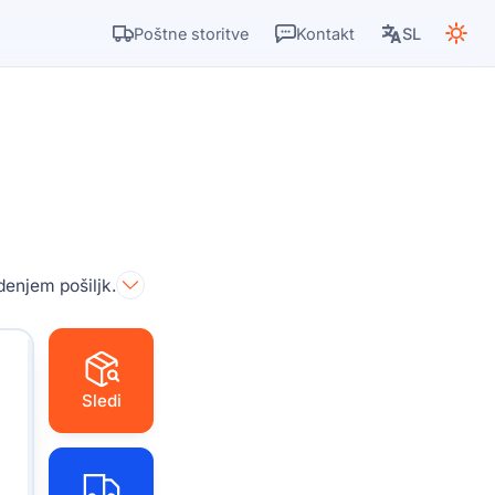
Poštne storitve
Kontakt
SL
enjem pošiljk.
Sledi