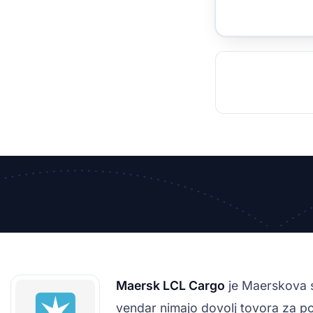
TOCKHOLM
ISTANBUL
JOHANNESBURG
MOSCOW
DUBAI
MUMBAI
SINGAPOR
BEI
RT
Maersk LCL Cargo
je Maerskova s
vendar nimajo dovolj tovora za poln