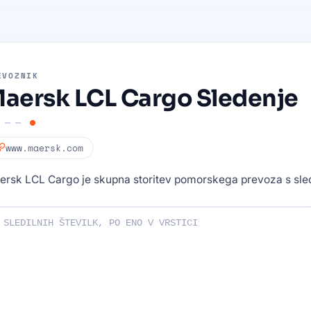
EVOZNIK
aersk LCL Cargo Sledenje
www.maersk.com
ersk LCL Cargo je skupna storitev pomorskega prevoza s sled
lne številke: