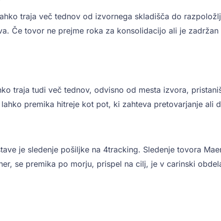
ahko traja več tednov od izvornega skladišča do razpoložlj
tava. Če tovor ne prejme roka za konsolidacijo ali je zadrža
 traja tudi več tednov, odvisno od mesta izvora, pristanišč
ahko premika hitreje kot pot, ki zahteva pretovarjanje ali 
ve je sledenje pošiljke na 4tracking. Sledenje tovora Maer
r, se premika po morju, prispel na cilj, je v carinski obdel