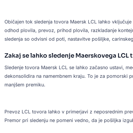
Običajen tok sledenja tovora Maersk LCL lahko vključuje u
odhod plovila, prevoz, prihod plovila, razkladanje konte
sledenja so odvisni od poti, nastavitve pošiljke, carinsk
Zakaj se lahko sledenje Maerskovega LCL 
Sledenje tovora Maersk LCL se lahko začasno ustavi, med
dekonsolidira na namembnem kraju. To je za pomorski pre
manjšem premiku.
Prevoz LCL tovora lahko v primerjavi z neposrednim prevo
Premor pri sledenju ne pomeni vedno, da je pošiljka izgub