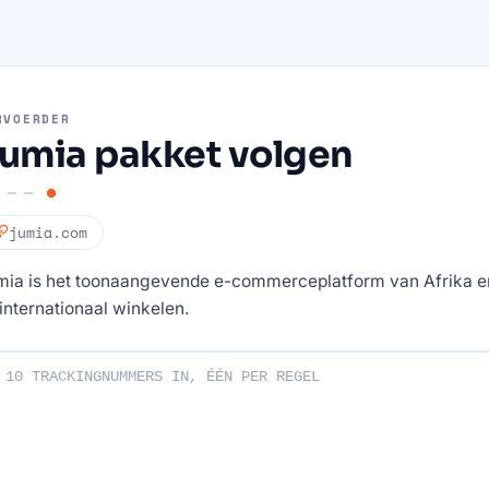
RVOERDER
umia pakket volgen
jumia.com
mia is het toonaangevende e-commerceplatform van Afrika en
internationaal winkelen.
ummers in: