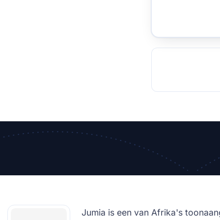
TOCKHOLM
ISTANBUL
JOHANNESBURG
MOSCOW
DUBAI
MUMBAI
SINGAPOR
BEI
RT
Jumia is een van Afrika's toonaa