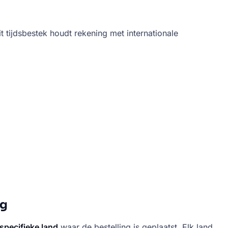
 tijdsbestek houdt rekening met internationale
ng
specifieke land
waar de bestelling is geplaatst. Elk land