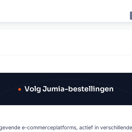
E
JING
SHANGHAI
TOKYO
SYDNEY
Volg Jumia-bestellingen
ngevende e-commerceplatforms, actief in verschillende