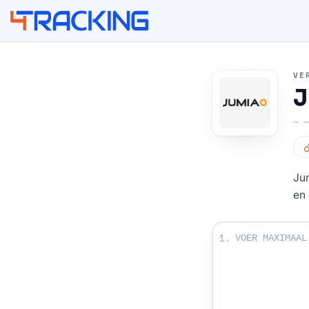
4Tracking
VE
J
Ju
en 
Voer uw trackingn
1.