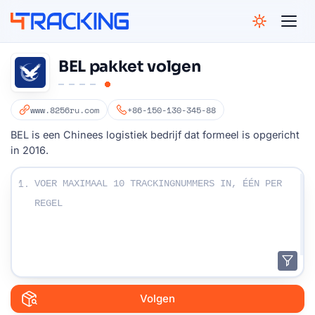
4Tracking
BEL pakket volgen
www.8256ru.com
+86-150-130-345-88
BEL is een Chinees logistiek bedrijf dat formeel is opgericht
in 2016.
Voer uw trackingnummers in:
1.
Volgen