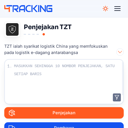
4Tracking
Penjejakan TZT
TZT ialah syarikat logistik China yang memfokuskan
pada logistik e-dagang antarabangsa
Masukkan nombor Penjejakan Anda :
1.
Penjejakan
Pembawa