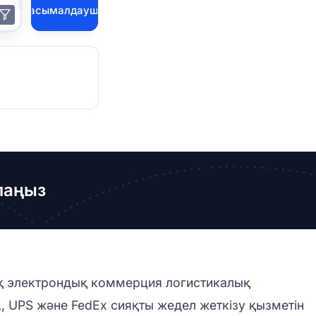
Тасымалдаушы
лаңыз
алық электрондық коммерция логистикалық
 UPS және FedEx сияқты жедел жеткізу қызметін