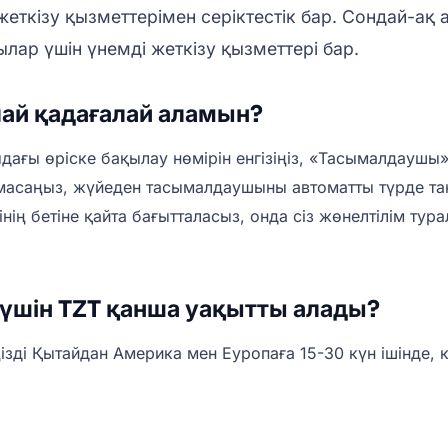
еткізу қызметтерімен серіктестік бар. Сондай-ақ 
ар үшін үнемді жеткізу қызметтері бар.
лай қадағалай аламын?
дағы өріске бақылау нөмірін енгізіңіз, «Тасымалдаушы»
олмасаңыз, жүйеден тасымалдаушыны автоматты түрде т
інің бетіне қайта бағытталасыз, онда сіз жөнелтілім ту
 үшін TZT қанша уақытты алады?
іңізді Қытайдан Америка мен Еуропаға 15-30 күн ішінде,