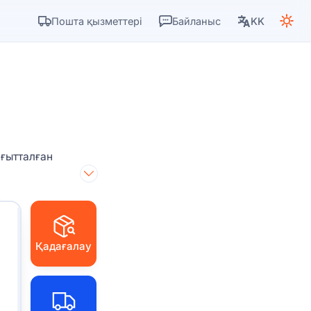
Пошта қызметтері
Байланыс
KK
ғытталған
Қадағалау