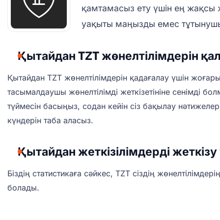
қамтамасыз ету үшін ең жақсы ж
уақыты маңызды емес тұтынушыл
Қытайдан TZT жөнелтілімдерін қа
Қытайдан TZT жөнелтілімдерін қадағалау үшін жоғары
тасымалдаушы жөнелтілімді жеткізетініне сенімді б
түймесін басыңыз, содан кейін сіз бақылау нәтижелер
күндерін таба аласыз.
Қытайдан жеткізілімдерді жеткізу
Біздің статистикаға сәйкес, TZT сіздің жөнелтілімдер
болады.