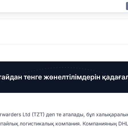
E
JING
SHANGHAI
TOKYO
SYDNEY
айдан тенге жөнелтілімдерін қадаға
t Forwarders Ltd (TZT) деп те аталады, бұл халықар
тайлық логистикалық компания. Компанияның DHL,