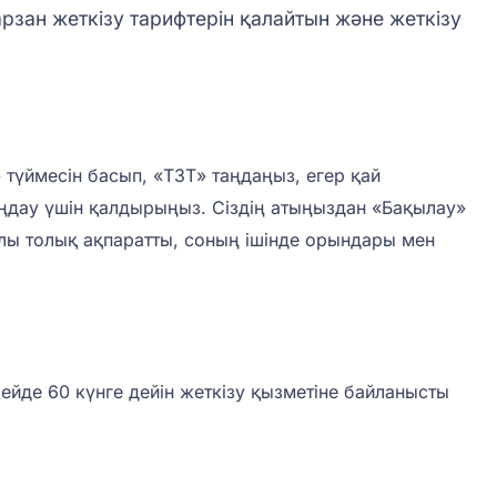
арзан жеткізу тарифтерін қалайтын және жеткізу
 түймесін басып, «ТЗТ» таңдаңыз, егер қай
аңдау үшін қалдырыңыз. Сіздің атыңыздан «Бақылау»
ралы толық ақпаратты, соның ішінде орындары мен
 кейде 60 күнге дейін жеткізу қызметіне байланысты