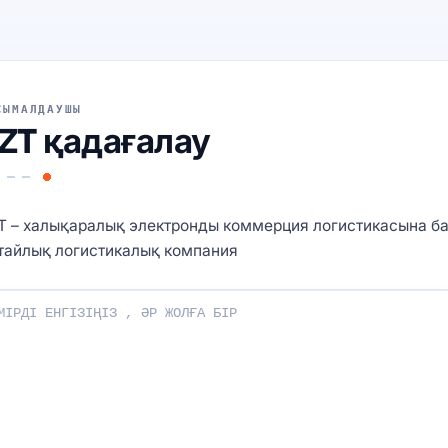
СЫМАЛДАУШЫ
ZT қадағалау
T – халықаралық электронды коммерция логистикасына ба
тайлық логистикалық компания
ңізді енгізіңіз: