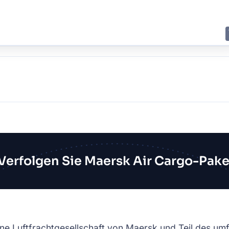
E
JING
SHANGHAI
TOKYO
SYDNEY
Verfolgen Sie Maersk Air Cargo-Pak
ene Luftfrachtgesellschaft von Maersk und Teil des u