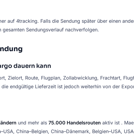
 auf 4tracking. Falls die Sendung später über einen andere
n gesamten Sendungsverlauf nachverfolgen.
Sendung
Cargo dauern kann
t, Zielort, Route, Flugplan, Zollabwicklung, Frachtart, Flu
ht, die endgültige Lieferzeit ist jedoch weiterhin von der Ex
Ländern
und mehr als
75.000 Handelsrouten
aktiv ist . Ma
ina–USA, China–Belgien, China–Dänemark, Belgien–USA, US