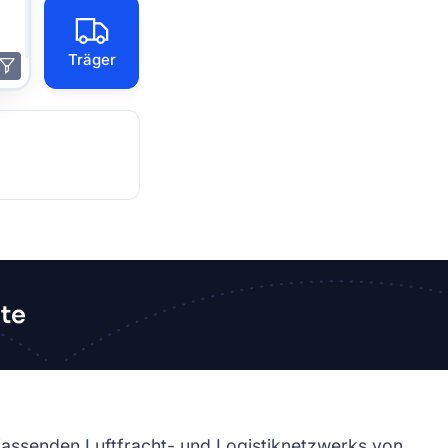
Träger
ete
mfassenden Luftfracht- und Logistiknetzwerks von