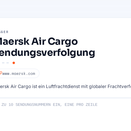
ÄGER
aersk Air Cargo
endungsverfolgung
www.maersk.com
rsk Air Cargo ist ein Luftfrachtdienst mit globaler Frachtver
endungsnummern ein: