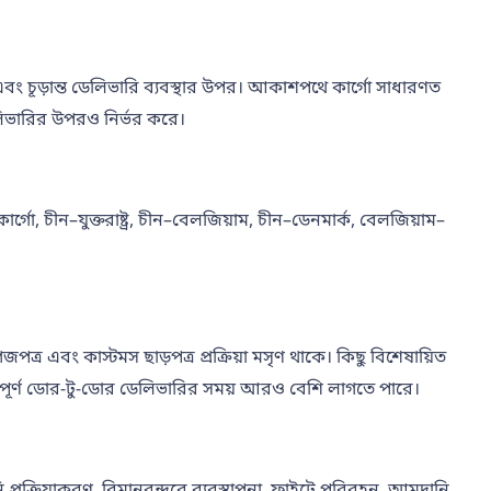
পনা এবং চূড়ান্ত ডেলিভারি ব্যবস্থার উপর। আকাশপথে কার্গো সাধারণত
ে ডেলিভারির উপরও নির্ভর করে।
কার্গো, চীন–যুক্তরাষ্ট্র, চীন–বেলজিয়াম, চীন–ডেনমার্ক, বেলজিয়াম–
্র এবং কাস্টমস ছাড়পত্র প্রক্রিয়া মসৃণ থাকে। কিছু বিশেষায়িত
থাকলে সম্পূর্ণ ডোর-টু-ডোর ডেলিভারির সময় আরও বেশি লাগতে পারে।
 প্রক্রিয়াকরণ, বিমানবন্দরে ব্যবস্থাপনা, ফ্লাইটে পরিবহন, আমদানি