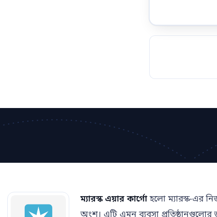
TOCKHOLM
ISTANBUL
JOHANNESBURG
MOSCOW
DUBAI
MUMBAI
SINGAPOR
BEI
RT
ম্যারস্ক এয়ার কার্গো
হলো ম্যারস্ক-এর নিজ
অংশ। এটি এমন ব্যবসা প্রতিষ্ঠানগুলোর 