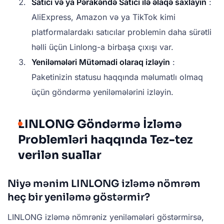
Satıcı və ya Pərakəndə Satıcı ilə əlaqə saxlayın
:
AliExpress, Amazon və ya TikTok kimi
platformalardakı satıcılar problemin daha sürətli
həlli üçün Linlong-a birbaşa çıxışı var.
Yeniləmələri Mütəmadi olaraq izləyin
:
Paketinizin statusu haqqında məlumatlı olmaq
üçün göndərmə yeniləmələrini izləyin.
LINLONG Göndərmə İzləmə
Problemləri haqqında Tez-tez
verilən suallar
Niyə mənim LINLONG izləmə nömrəm
heç bir yeniləmə göstərmir?
LINLONG izləmə nömrəniz yeniləmələri göstərmirsə,