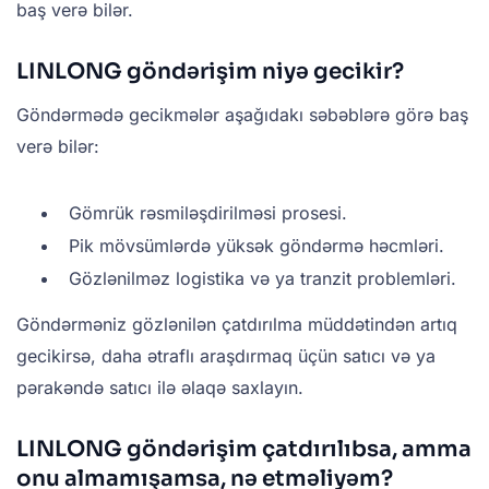
baş verə bilər.
LINLONG göndərişim niyə gecikir?
Göndərmədə gecikmələr aşağıdakı səbəblərə görə baş
verə bilər:
Gömrük rəsmiləşdirilməsi prosesi.
Pik mövsümlərdə yüksək göndərmə həcmləri.
Gözlənilməz logistika və ya tranzit problemləri.
Göndərməniz gözlənilən çatdırılma müddətindən artıq
gecikirsə, daha ətraflı araşdırmaq üçün satıcı və ya
pərakəndə satıcı ilə əlaqə saxlayın.
LINLONG göndərişim çatdırılıbsa, amma
onu almamışamsa, nə etməliyəm?