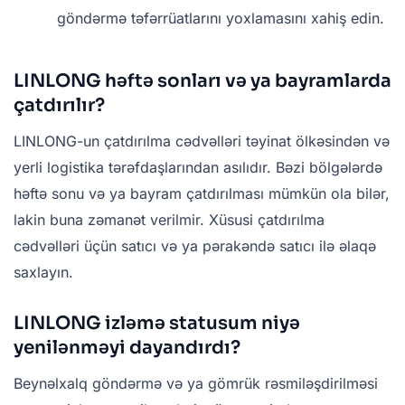
göndərmə təfərrüatlarını yoxlamasını xahiş edin.
LINLONG həftə sonları və ya bayramlarda
çatdırılır?
LINLONG-un çatdırılma cədvəlləri təyinat ölkəsindən və
yerli logistika tərəfdaşlarından asılıdır. Bəzi bölgələrdə
həftə sonu və ya bayram çatdırılması mümkün ola bilər,
lakin buna zəmanət verilmir. Xüsusi çatdırılma
cədvəlləri üçün satıcı və ya pərakəndə satıcı ilə əlaqə
saxlayın.
LINLONG izləmə statusum niyə
yenilənməyi dayandırdı?
Beynəlxalq göndərmə və ya gömrük rəsmiləşdirilməsi