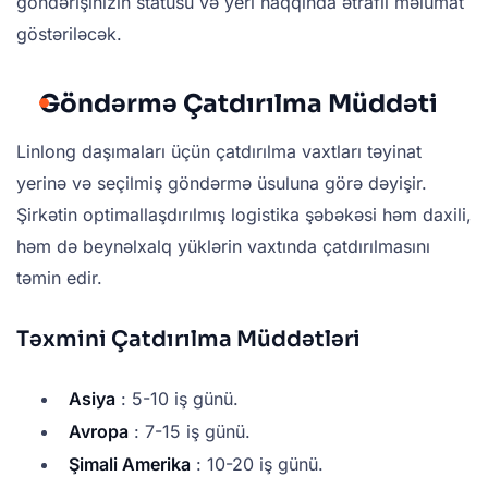
göndərişinizin statusu və yeri haqqında ətraflı məlumat
göstəriləcək.
Göndərmə Çatdırılma Müddəti
Linlong daşımaları üçün çatdırılma vaxtları təyinat
yerinə və seçilmiş göndərmə üsuluna görə dəyişir.
Şirkətin optimallaşdırılmış logistika şəbəkəsi həm daxili,
həm də beynəlxalq yüklərin vaxtında çatdırılmasını
təmin edir.
Təxmini Çatdırılma Müddətləri
Asiya
: 5-10 iş günü.
Avropa
: 7-15 iş günü.
Şimali Amerika
: 10-20 iş günü.