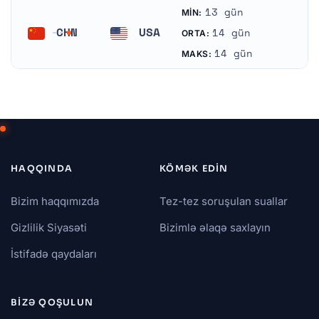
13 gün
MIN:
CHN
USA
14 gün
ORTA:
Çin
Amerika Birləşmiş Ştatları
14 gün
MAKS:
HAQQINDA
KÖMƏK EDIN
Bizim haqqımızda
Tez-tez soruşulan suallar
Gizlilik Siyasəti
Bizimlə əlaqə saxlayın
İstifadə qaydaları
BIZƏ QOŞULUN