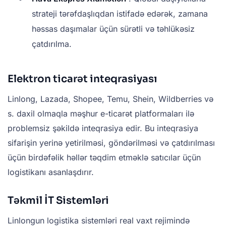
strateji tərəfdaşlıqdan istifadə edərək, zamana
həssas daşımalar üçün sürətli və təhlükəsiz
çatdırılma.
Elektron ticarət inteqrasiyası
Linlong, Lazada, Shopee, Temu, Shein, Wildberries və
s. daxil olmaqla məşhur e-ticarət platformaları ilə
problemsiz şəkildə inteqrasiya edir. Bu inteqrasiya
sifarişin yerinə yetirilməsi, göndərilməsi və çatdırılması
üçün birdəfəlik həllər təqdim etməklə satıcılar üçün
logistikanı asanlaşdırır.
Təkmil İT Sistemləri
Linlongun logistika sistemləri real vaxt rejimində