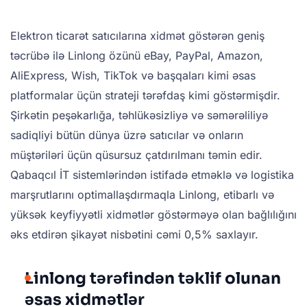
Elektron ticarət satıcılarına xidmət göstərən geniş
təcrübə ilə Linlong özünü eBay, PayPal, Amazon,
AliExpress, Wish, TikTok və başqaları kimi əsas
platformalar üçün strateji tərəfdaş kimi göstərmişdir.
Şirkətin peşəkarlığa, təhlükəsizliyə və səmərəliliyə
sadiqliyi bütün dünya üzrə satıcılar və onların
müştəriləri üçün qüsursuz çatdırılmanı təmin edir.
Qabaqcıl İT sistemlərindən istifadə etməklə və logistika
marşrutlarını optimallaşdırmaqla Linlong, etibarlı və
yüksək keyfiyyətli xidmətlər göstərməyə olan bağlılığını
əks etdirən şikayət nisbətini cəmi 0,5% saxlayır.
Linlong tərəfindən təklif olunan
əsas xidmətlər