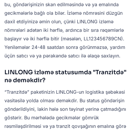
bu, göndərişinizin skan edilməsində və ya emalında
gecikmələrlə bağlı ola bilər. İzləmə nömrəsini düzgün
daxil etdiyinizə əmin olun, çünki LINLONG izləmə
nömrələri adətən iki hərflə, ardınca bir sıra rəqəmlərlə
başlayır və iki hərflə bitir (məsələn, LL123456789CN).
Yeniləmələr 24-48 saatdan sonra görünməzsə, yardım
üçün satıcı və ya pərakəndə satıcı ilə əlaqə saxlayın.
LINLONG izləmə statusumda "Tranzitdə"
nə deməkdir?
“Tranzitdə” paketinizin LINLONG-un logistika şəbəkəsi
vasitəsilə yolda olması deməkdir. Bu status göndərişin
göndərildiyini, lakin hələ son təyinat yerinə çatmadığını
göstərir. Bu mərhələdə gecikmələr gömrük
rəsmiləşdirilməsi və ya tranzit qovşağının emalına görə