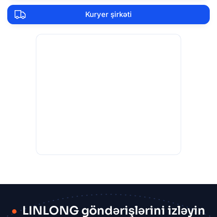
Kuryer şirkəti
LINLONG göndərişlərini izləyin