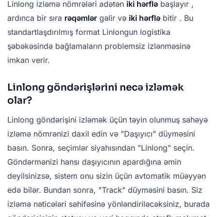
Linlong izləmə nömrələri adətən
iki hərflə
başlayır ,
ardınca bir sıra
rəqəmlər
gəlir və
iki hərflə
bitir . Bu
standartlaşdırılmış format Linlongun logistika
şəbəkəsində bağlamaların problemsiz izlənməsinə
imkan verir.
Linlong göndərişlərini necə izləmək
olar?
Linlong göndərişini izləmək üçün təyin olunmuş sahəyə
izləmə nömrənizi daxil edin və "Daşıyıcı" düyməsini
basın. Sonra, seçimlər siyahısından "Linlong" seçin.
Göndərmənizi hansı daşıyıcının apardığına əmin
deyilsinizsə, sistem onu sizin üçün avtomatik müəyyən
edə bilər. Bundan sonra, "Track" düyməsini basın. Siz
izləmə nəticələri səhifəsinə yönləndiriləcəksiniz, burada