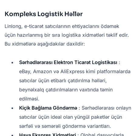
Kompleks Logistik Həllər
Linlong, e-ticarət satıcılarının ehtiyaclarını ödəmək
üçün hazırlanmış bir sıra logistika xidmətləri təklif edir.
Bu xidmətlərə aşağıdakılar daxildir:
Sərhədlərarası Elektron Ticarət Logistikası
:
eBay, Amazon və AliExpress kimi platformalarda
satıcılar üçün etibarlı çatdırılma həlləri,
beynəlxalq çatdırılmaların vaxtında təmin
edilməsi.
Kiçik Bağlama Göndərmə
: Sərhədlərarası onlayn
satıcılar üçün ideal olan yüngül paketlər üçün
sərfəli və səmərəli göndərmə variantları.
Hava Ekspres Xidmətləri
: Qlobal daşıyıcılarla