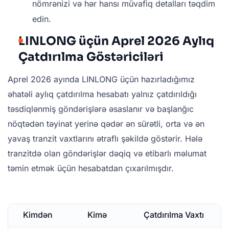
nömrənizi və hər hansı müvafiq detalları təqdim
edin.
LINLONG üçün Aprel 2026 Aylıq
Çatdırılma Göstəriciləri
Aprel 2026 ayında LINLONG üçün hazırladığımız
əhatəli aylıq çatdırılma hesabatı yalnız çatdırıldığı
təsdiqlənmiş göndərişlərə əsaslanır və başlanğıc
nöqtədən təyinat yerinə qədər ən sürətli, orta və ən
yavaş tranzit vaxtlarını ətraflı şəkildə göstərir. Hələ
tranzitdə olan göndərişlər dəqiq və etibarlı məlumat
təmin etmək üçün hesabatdan çıxarılmışdır.
Kimdən
Kimə
Çatdırılma Vaxtı