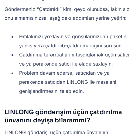
Göndərməniz “Çatdırıldı” kimi qeyd olunubsa, lakin siz
onu almamısınızsa, aşağıdakı addımları yerinə yetirin:
Əmlakınızı yoxlayın və qonşularınızdan paketin
yanlış yerə çatdırılıb-çatdırılmadığını soruşun.
Çatdırılma təfərrüatlarını təsdiqləmək üçün satıcı
və ya pərakəndə satıcı ilə əlaqə saxlayın.
Problem davam edərsə, satıcıdan və ya
pərakəndə satıcıdan LINLONG ilə məsələni
genişləndirməsini tələb edin.
LINLONG göndərişim üçün çatdırılma
ünvanını dəyişə bilərəmmi?
LINLONG göndərişi üçün çatdırılma ünvanının