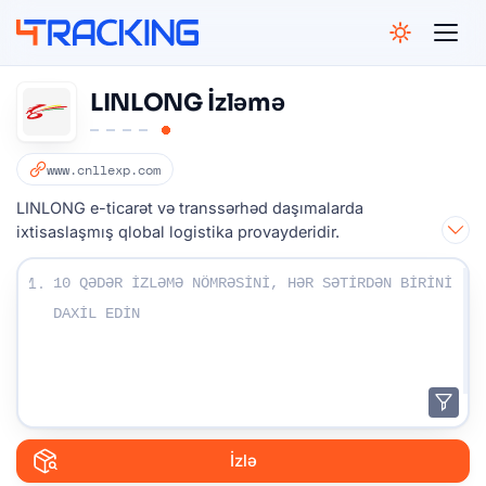
4Tracking
LINLONG İzləmə
www.cnllexp.com
LINLONG e-ticarət və transsərhəd daşımalarda
ixtisaslaşmış qlobal logistika provayderidir.
İzləmə nömrələrinizi daxil edin:
1.
İzlə