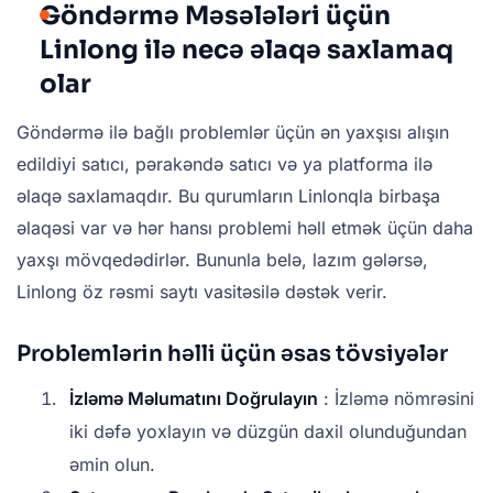
Göndərmə Məsələləri üçün
Linlong ilə necə əlaqə saxlamaq
olar
Göndərmə ilə bağlı problemlər üçün ən yaxşısı alışın
edildiyi satıcı, pərakəndə satıcı və ya platforma ilə
əlaqə saxlamaqdır. Bu qurumların Linlonqla birbaşa
əlaqəsi var və hər hansı problemi həll etmək üçün daha
yaxşı mövqedədirlər. Bununla belə, lazım gələrsə,
Linlong öz rəsmi saytı vasitəsilə dəstək verir.
Problemlərin həlli üçün əsas tövsiyələr
İzləmə Məlumatını Doğrulayın
: İzləmə nömrəsini
iki dəfə yoxlayın və düzgün daxil olunduğundan
əmin olun.