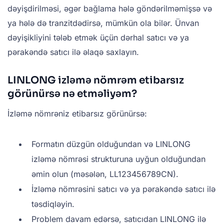
dəyişdirilməsi, əgər bağlama hələ göndərilməmişsə və
ya hələ də tranzitdədirsə, mümkün ola bilər. Ünvan
dəyişikliyini tələb etmək üçün dərhal satıcı və ya
pərakəndə satıcı ilə əlaqə saxlayın.
LINLONG izləmə nömrəm etibarsız
görünürsə nə etməliyəm?
İzləmə nömrəniz etibarsız görünürsə:
Formatın düzgün olduğundan və LINLONG
izləmə nömrəsi strukturuna uyğun olduğundan
əmin olun (məsələn, LL123456789CN).
İzləmə nömrəsini satıcı və ya pərakəndə satıcı ilə
təsdiqləyin.
Problem davam edərsə, satıcıdan LINLONG ilə