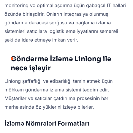
monitorinq və optimallaşdırma üçün qabaqcıl İT həlləri
özündə birləşdirir. Onların inteqrasiya olunmuş
göndərmə dərəcəsi sorğusu və bağlama izləmə
sistemləri satıcılara logistik əməliyyatlarını səmərəli
şəkildə idarə etməyə imkan verir.
Göndərmə İzləmə Linlong ilə
necə işləyir
Linlong şəffaflığı və etibarlılığı təmin etmək üçün
möhkəm göndərmə izləmə sistemi təqdim edir.
Müştərilər və satıcılar çatdırılma prosesinin hər
mərhələsində öz yüklərini izləyə bilərlər.
İzləmə Nömrələri Formatları