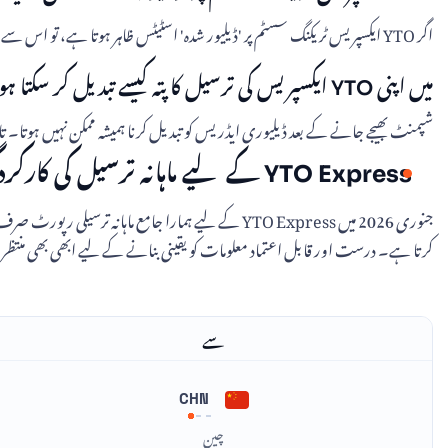
اگر YTO ایکسپریس ٹریکنگ سسٹم پر 'ڈیلیور شدہ' اسٹیٹس ظاہر ہوتا ہے، تو اس سے ظاہر ہوتا ہے کہ کھیپ مقررہ منزل پر پہنچ چکی ہے اور وصول کنندہ یا کسی مجاز شخص کو موصول ہوئی ہے۔
میں اپنی YTO ایکسپریس کی ترسیل کا پتہ کیسے تبدیل کر سکتا ہوں؟
شپمنٹ بھیجے جانے کے بعد ڈیلیوری ایڈریس کو تبدیل کرنا ہمیشہ ممکن نہیں ہوتا۔ تاہم، اگر ڈیلیوری ایڈریس میں تبدیل
YTO Express کے لیے ماہانہ ترسیل کی کارکردگی – جنوری 2026
جنوری 2026 میں YTO Express کے لیے ہمارا جامع
کرتا ہے۔ درست اور قابل اعتماد معلومات کو یقینی بنانے کے لیے ابھی بھی منتظ
سے
CHN
چین