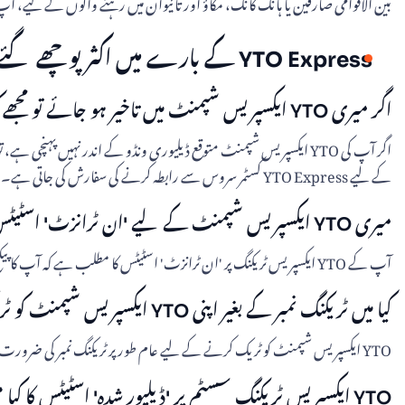
بین الاقوامی صارفین یا ہانگ کانگ، مکاؤ اور تائیوان میں رہنے والوں کے لیے، آپ YTO ایکسپریس کی بین الاقوامی ٹریکنگ سروسز 
YTO Express کے بارے میں اکثر پوچھے گئے سوالات
اگر میری YTO ایکسپریس شپمنٹ میں تاخیر ہو جائے تو مجھے کیا کرنا چاہیے؟
اگر آپ کی YTO ایکسپریس شپمنٹ متوقع ڈیلیوری ونڈو کے اندر نہیں پہنچی
کے لیے YTO Express کسٹمر سروس سے رابطہ کرنے کی سفارش کی جاتی ہے۔
میری YTO ایکسپریس شپمنٹ کے لیے 'ان ٹرانزٹ' اسٹیٹس کا کیا مطلب ہے؟
آپ کے YTO ایکسپریس ٹریکنگ پر 'ان ٹرانزٹ' اسٹیٹس کا مطلب ہے کہ آپ کا پیکج فی الحال یا تو YTO ایکسپریس چھانٹنے والے مراکز کے درمیان یا ڈیلیوری ایڈریس کے راستے پر ہے۔
کیا میں ٹریکنگ نمبر کے بغیر اپنی YTO ایکسپریس شپمنٹ کو ٹریک کر سکتا ہوں؟
YTO ایکسپریس شپمنٹ کو ٹریک کرنے کے لیے عام طور پر ٹریکنگ نمبر کی ضرورت ہوتی ہے۔ یہ منفرد نمبر شپمنٹ کی حیثیت اور مقام کے بارے میں تفصیلی معلومات حاصل کرنے کے لیے ضروری ہے۔
YTO ایکسپریس ٹریکنگ سسٹم پر 'ڈیلیور شدہ' اسٹیٹس کا کیا مطلب ہے؟