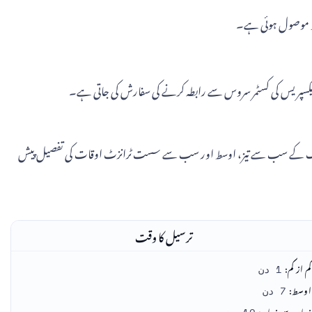
ل مقام سے منزل تک کے سب سے تیز، اوسط اور سب سے سست ٹرانزٹ اوقات کی تفصیل پیش
ترسیل کا وقت
کم از کم:
1 دن
اوسط:
7 دن
زیادہ سے زیادہ: