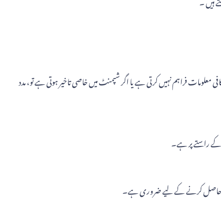
تے ہیں ۔
نگ کافی معلومات فراہم نہیں کرتی ہے یا اگر شپمنٹ میں خاصی تاخیر ہوتی ہے تو، مدد