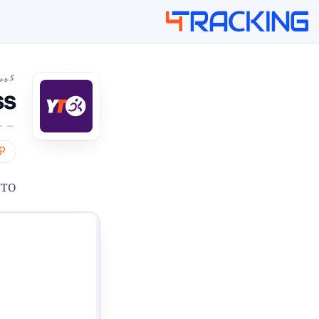
4Tracking
کیر
ress
YTO ایکسپریس ایک ایکسپریس چینی لاجسٹک کمپنی ہے جس کا صدر
اپنے ٹریکنگ نمبر درج کریں