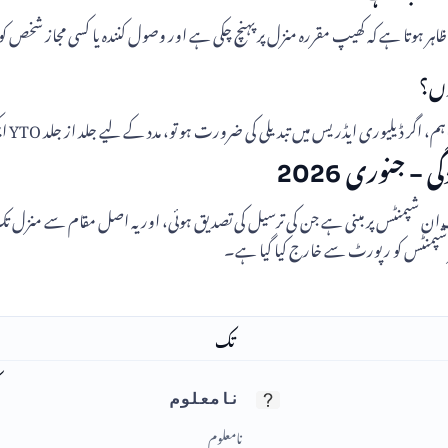
ی کی ضرورت ہو تو، مدد کے لیے جلد از جلد YTO ایکسپریس کی کسٹمر سروس سے رابطہ کرنے کی سفارش کی جاتی ہے۔
 ماہانہ ترسیلی رپورٹ صرف ان شپمنٹس پر مبنی ہے جن کی ترسیل کی تصدیق ہوئی، اور یہ اص
ر شپمنٹس کو رپورٹ سے خارج کیا گیا ہے۔
تک
نامعلوم
نامعلوم