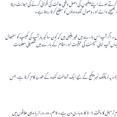
کرتے ہوئے اپنے پیکجوں کی اصل وقتی حالت کی نگرانی کرنے کی اجازت دیتا
یجنے والے اور وصول کنندہ دونوں کو مطلع کرتا رہتا ہے۔
کے لیے، آپ کو نامزد فیلڈ میں اپنا ٹریکنگ نمبر درج کرنا ہوگا، اور "کیرئیر" بٹن پر کلک کریں، پھر "YTO Express" کو منتخب کریں۔ اگر آپ اس بارے میں غیر یقینی ہیں کہ کون سا کیریئر آپ کی کھیپ کو سنبھال
گا، جہاں آپ اپنی شپمنٹ کی حیثیت اور مقام کے بارے میں تفصیلی معلومات
YTO ایکسپریس ٹریکنگ نمبر ایک منفرد کوڈ ہے جو ہر کھیپ کو تفویض کیا جاتا ہے۔ یہ عام طور پر 12 حروف تک پر مشتمل ہوتا ہے، مثال کے طور پر، G01234567890۔ یہ ٹریکنگ نمبر پیکج کے لیے ایک شناخت کنندہ کے طور پر کام کرتا ہے، جس
YTO ایکسپریس کے لیے ڈیلیوری کے اوقات سروس کی قسم اور ڈیلیوری کے مقام کی بنیاد پر مختلف ہوتے ہیں۔ مین لینڈ چین کے اندر اندر گھریلو ترسیل کے لیے، عام ترسیل کا وقت 1-3 کاروباری دن ہے۔ تاہم، دور دراز یا دیہی علاقوں میں