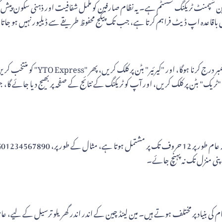
ترین شپمنٹ ٹریکنگ سسٹم ہے۔ یہ نظام صارفین کو مکمل شفافیت اور ذہنی سکون پیش 
دہ اپ ڈیٹ فراہم کرتا ہے، جب تک پیکج محفوظ طریقے سے ڈیلیور نہیں ہو جاتا، بھ
YTO ایکسپریس کی ترسیل کو ٹریک کرنے 
 "ٹریک" بٹن پر کلک کریں، اور آپ کو ٹریکنگ کے نتائج کے صفحہ پر بھیج دیا جائے 
پنی منزل تک نہ پہنچ جائے۔