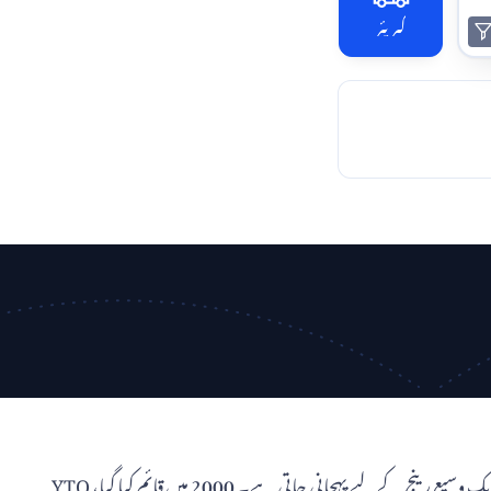
کیریئر
YTO ایکسپریس (圆通速递) چین میں مقیم ایک مشہور کورئیر سروس ہے، جو اپنے وسیع نیٹ ورک اور لاجسٹک خدمات کی ایک وسیع رینج کے لیے پہچانی جاتی ہے۔ 2000 میں قائم کیا گیا، YTO