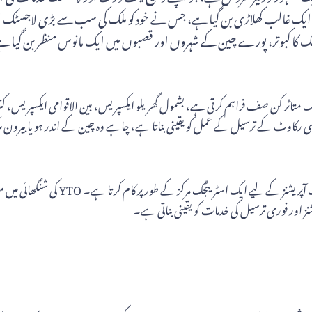
ں ایک غالب کھلاڑی بن گیا ہے، جس نے خود کو ملک کی سب سے بڑی لاجسٹک او
 رنگ کا کبوتر، پورے چین کے شہروں اور قصبوں میں ایک مانوس منظر بن گیا 
 متاثر کن صف فراہم کرتی ہے، بشمول گھریلو ایکسپریس، بین الاقوامی ایکسپریس، کنٹ
تنظیم کا ہیڈکوارٹر شنگھائی میں واقع ہے
اور فوری ترسیل کی خدمات کو یقینی بناتی ہے۔