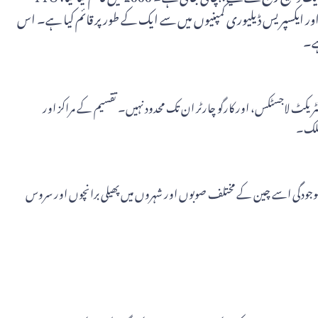
ر ایکسپریس ڈیلیوری کمپنیوں میں سے ایک کے طور پر قائم کیا ہے۔ اس
ہے۔
ریکٹ لاجسٹکس، اور کارگو چارٹر ان تک محدود نہیں۔ تقسیم کے مراکز اور
، جو ایک ہلچل مچانے والا شہر ہے جو لاجسٹک آپریشنز کے لیے ایک اسٹریٹجک مرکز کے طور پر کام کرتا ہے۔ YTO کی شنگھائی میں موجودگی اسے چین کے مختلف صوبوں اور شہروں میں پھیلی برانچوں اور سروس