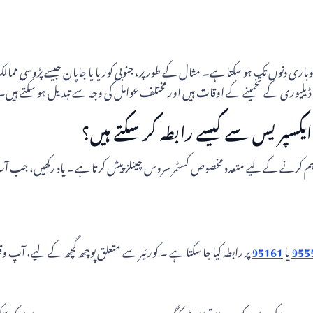
دشواری پیش آتی ہے، تو YTO ایکسپریس فوری مدد فراہم کرنے کے لیے متعدد مخصوص کسٹمر سروس چینلز پیش کر
955
یا
95161
پر رابطہ کیا جا سکتا ہے ۔ کورئیر سے متعلق پوچھ گچھ کے لیے، آپ