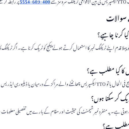
سے
400-609-5554
پر رابطہ کر سک
 ہے، تو پہلا قدم اپنے ٹریکنگ نمبر کا استعمال کرتے ہوئے پیکج کو ٹریک کرنا ہے۔ اگر ٹریک