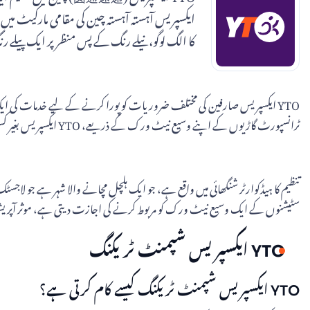
ایکسپریس آہستہ آہستہ چین کی مقامی مارکیٹ می
کا الگ لوگو، نیلے رنگ کے پس منظر پر ایک پیلے
YTO ایکسپریس صارفین کی مختلف ضروریات کو پورا کرنے کے لیے خدمات کی ایک
ٹرانسپورٹ گاڑیوں کے اپنے وسیع نیٹ ورک کے ذریعے، YTO ایکسپریس بغیر کسی رکاوٹ کے ترسیل کے عمل کو یقینی بناتا ہے، چاہے وہ چین کے اندر ہو یا بیرون ملک۔
سٹیشنوں کے ایک وسیع نیٹ ورک کو مربوط کرنے کی اجازت دیتی ہے، موثر آپریشنز 
YTO ایکسپریس شپمنٹ ٹریکنگ
YTO ایکسپریس شپمنٹ ٹریکنگ کیسے کام کرتی ہے؟