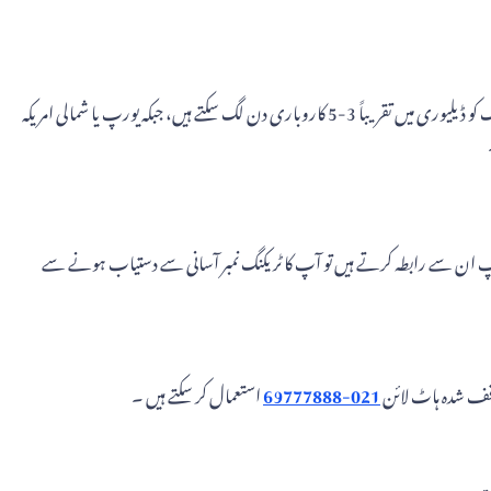
بین الاقوامی ترسیل کے لیے، منزل مقصود ملک کے لحاظ سے، ٹائم فریم 3-10 کاروباری دنوں تک ہو سکتا ہے۔ مثال کے طور پر، جنوبی کوریا یا جاپان جیسے پڑوسی ممالک کو ڈیلیوری میں تقریباً 3-5 کاروباری دن لگ سکتے ہیں، جبکہ یورپ یا شمالی امریکہ
تا ہے۔ یاد رکھیں، جب آپ ان سے رابطہ کرتے ہیں تو آپ کا ٹریکنگ نمبر آسانی سے دستیاب ہونے سے
 وقف شدہ ہاٹ لائن
021-69777888
استعمال کر سکتے ہیں ۔