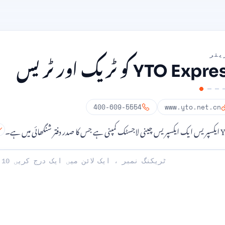
یئر
YTO Exp کو ٹریک اور ٹریس
400-609-5554
www.yto.net.cn
 دفتر شنگھائی میں ہے۔
: