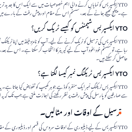
YTO ایکسپریس کو نمایاں کرنے والی اہم خصوصیات میں سے ایک اس کا جدید 
ہے۔ پیکج بھیجے جانے کے بعد، سسٹم اس کے مقام اور پیش رفت کے بارے میں باقاع
YTO ایکسپریس شپمنٹس کو کیسے ٹریک کریں؟
رہا ہے، تو سسٹم خود بخود آپ کے لیے کیریئر کا انتخاب کر سکتا ہے۔ اس کے بعد،
حاصل کر سکتے ہیں۔
YTO ایکسپریس ٹریکنگ نمبر کیسا لگتا ہے؟
سے صارفین کو پارسل کی پیش رفت پر نظر رکھنے کی اجازت ملتی ہے جب تک کہ یہ ا
ترسیل کے اوقات اور مثالیں۔