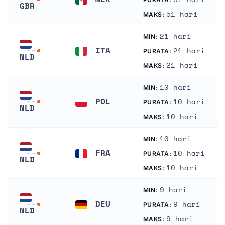
GBR
Mexico
51 hari
MAKS:
Britania Raya
21 hari
MIN:
ITA
21 hari
PURATA:
NLD
Itali
21 hari
MAKS:
Belanda
10 hari
MIN:
POL
10 hari
PURATA:
NLD
Poland
10 hari
MAKS:
Belanda
10 hari
MIN:
FRA
10 hari
PURATA:
NLD
Perancis
10 hari
MAKS:
Belanda
9 hari
MIN:
DEU
9 hari
PURATA:
NLD
Jerman
9 hari
MAKS:
Belanda