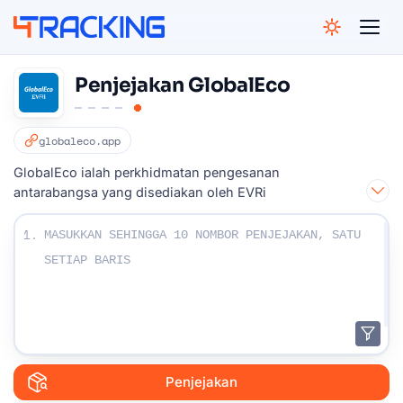
4Tracking
Penjejakan GlobalEco
globaleco.app
GlobalEco ialah perkhidmatan pengesanan
antarabangsa yang disediakan oleh EVRi
Masukkan nombor Penjejakan Anda :
1.
Penjejakan