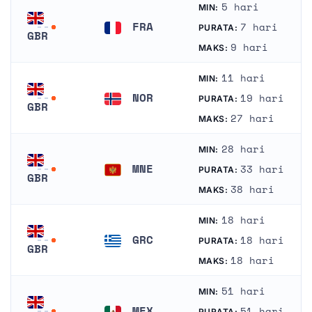
5 hari
MIN:
FRA
7 hari
PURATA:
GBR
Perancis
9 hari
MAKS:
Britania Raya
11 hari
MIN:
NOR
19 hari
PURATA:
GBR
Norway
27 hari
MAKS:
Britania Raya
28 hari
MIN:
MNE
33 hari
PURATA:
GBR
Montenegro
38 hari
MAKS:
Britania Raya
18 hari
MIN:
GRC
18 hari
PURATA:
GBR
Yunani
18 hari
MAKS:
Britania Raya
51 hari
MIN:
MEX
51 hari
PURATA: